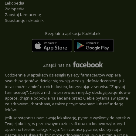
Lekopedia
Ziołopedia
Zapytaj farmaceutę
Substancje i składniki
Bezpłatna aplikacja KtoMaLek
Znajdź nas na
Codziennie w aptekach dziesiątki tysięcy farmaceutów wspiera
swoich pacjentów, dzieląc się swoją wiedzą i doświadczeniem. Już
teraz możesz mieć do nich dostęp, korzystając z serwisu "Zapytaj
farmaceutę". Część z nich, w przerwach między obsługą pacjentów w
aptece, chętnie odpowie na zadane przez Ciebie pytania związane
ze zdrowiem, chorobami, a także przyjmowaniem lub refundacją
leków.
Jeśli udostępnisz nam swoją lokalizację, pytanie wyślemy do aptek w
Twojej okolicy, w przeciwnym razie trafi ona do losowo wybranych
aptek na terenie całego kraju. Nim zadasz pytanie, skorzystaj z
naszej wyszukiwarki, być może odpowiedź na Twoje pytanie już na