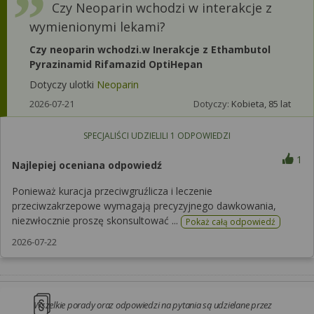
Czy Neoparin wchodzi w interakcje z
wymienionymi lekami?
Czy neoparin wchodzi.w Inerakcje z Ethambutol
Pyrazinamid Rifamazid OptiHepan
Dotyczy ulotki
Neoparin
2026-07-21
Dotyczy:
Kobieta, 85 lat
SPECJALIŚCI UDZIELILI
1
ODPOWIEDZI
1
Najlepiej oceniana odpowiedź
Ponieważ kuracja przeciwgruźlicza i leczenie
przeciwzakrzepowe wymagają precyzyjnego dawkowania,
niezwłocznie proszę skonsultować ...
Pokaż całą odpowiedź
2026-07-22
Wszelkie porady oraz odpowiedzi na pytania są udzielane przez