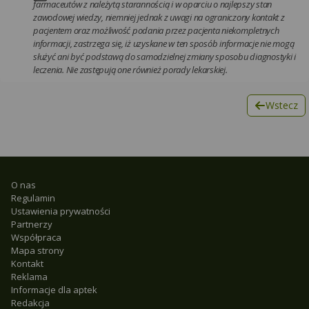
farmaceutów z należytą starannością i w oparciu o najlepszy stan
zawodowej wiedzy, niemniej jednak z uwagi na ograniczony kontakt z
pacjentem oraz możliwość podania przez pacjenta niekompletnych
informacji, zastrzega się, iż uzyskane w ten sposób informacje nie mogą
służyć ani być podstawą do samodzielnej zmiany sposobu diagnostyki i
leczenia. Nie zastępują one również porady lekarskiej.
Wstecz
O nas
Regulamin
Ustawienia prywatności
Partnerzy
Współpraca
Mapa strony
Kontakt
Reklama
Informacje dla aptek
Redakcja