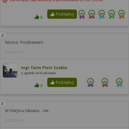
Podziękuj
0
Można. Pozdrawiam.
2022-02-17
mgr farm Piotr Szabla
z apteki w Krakowie
Podziękuj
0
W miejscu tatuażu - nie .
2022-02-18