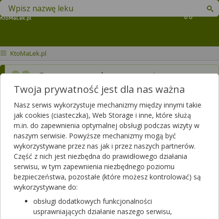
Znajdź lek w swojej okolicy
Koszyk
KtoMaLek.pl
Czy zastrzyk neoparin mogę
Twoja prywatność jest dla nas ważna
podać w miejscu tatuażu?
Ponieważ mam przy pępeku
Nasz serwis wykorzystuje mechanizmy między innymi takie
jak cookies (ciasteczka), Web Storage i inne, które służą
i nie mam gdzie wstrzyknąć
m.in. do zapewnienia optymalnej obsługi podczas wizyty w
naszym serwisie. Powyższe mechanizmy mogą być
Dotyczy ulotki
Neoparin
wykorzystywane przez nas jak i przez naszych partnerów.
Część z nich jest niezbędna do prawidłowego działania
Dotyczy:
Mężczyzna, 19 lat
serwisu, w tym zapewnienia niezbędnego poziomu
bezpieczeństwa, pozostałe (które możesz kontrolować) są
wykorzystywane do:
obsługi dodatkowych funkcjonalności
usprawniających działanie naszego serwisu,