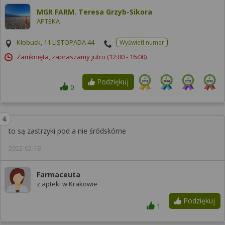
MGR FARM. Teresa Grzyb-Sikora
APTEKA
Kłobuck, 11 LISTOPADA 44
Wyświetl numer
Zamknięta, zapraszamy jutro
(12:00 - 16:00)
Podziękuj
0
to są zastrzyki pod a nie śródskórne
2022-02-18
Farmaceuta
z apteki w Krakowie
Podziękuj
1