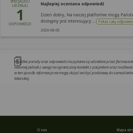
SPECJALIŚCI
Najlepiej oceniana odpowiedź
UDZIELILI
1
Dzień dobry, Na naszej platformie mogą Państ
dostępny jest interesujący ...
Pokaż całą odpowie
ODPOWIEDZI
2026-06-05
Wszelkie porady oraz odpowiedzi na pytania są udzielane przez farmaceutó
niemniej jednak z uwagi na ograniczony kontakt z pacjentem oraz możliwość
w ten sposób informacje nie mogą służyć ani być podstawą do samodzielnej
lekarskiej.
O nas
Mapa str