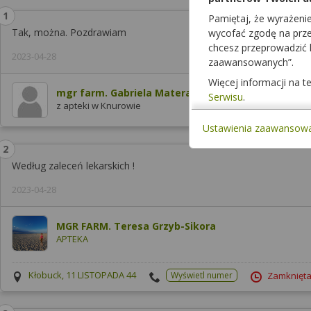
Pamiętaj, że wyrażeni
Tak, można. Pozdrawiam
wycofać zgodę na przet
chcesz przeprowadzić
2023-04-28
zaawansowanych”.
Więcej informacji na 
mgr farm. Gabriela Matera
Serwisu
.
z apteki w Knurowie
Ustawienia zaawansow
Według zaleceń lekarskich !
2023-04-28
MGR FARM. Teresa Grzyb-Sikora
APTEKA
Kłobuck, 11 LISTOPADA 44
Wyświetl numer
Zamknięta