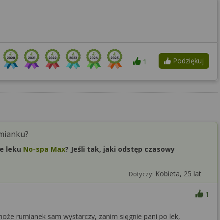
Podziękuj
1
umianku?
ie leku
No-spa Max
? Jeśli tak, jaki odstęp czasowy
Kobieta, 25 lat
Dotyczy:
1
może rumianek sam wystarczy, zanim sięgnie pani po lek,