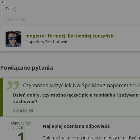
Tak :)
2023-04-28
magister farmacji Bartłomiej Łuczyński
z apteki w Bełchatowie
Powiązane pytania
Czy można łączyć lek No-Spa Max z naparem z r
Dzień dobry, czy można łączyć picie rumianku i zażywan
zachować?
2026-03-03
SPECJALIŚCI
Najlepiej oceniana odpowiedź
UDZIELILI
1
Tak można, nie ma interakcji miedzy nimi. Być 