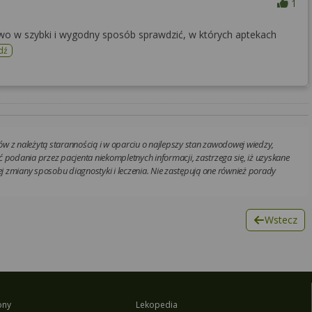
1
wo w szybki i wygodny sposób sprawdzić, w których aptekach
dź
w z należytą starannością i w oparciu o najlepszy stan zawodowej wiedzy,
 podania przez pacjenta niekompletnych informacji, zastrzega się, iż uzyskane
 zmiany sposobu diagnostyki i leczenia. Nie zastępują one również porady
Wstecz
ony
Lekopedia