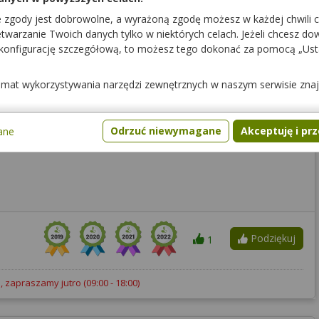
e zgody jest dobrowolne, a wyrażoną zgodę możesz w każdej chwili 
warzanie Twoich danych tylko w niektórych celach. Jeżeli chcesz dowi
 konfigurację szczegółową, to możesz tego dokonać za pomocą „Us
temat wykorzystywania narzędzi zewnętrznych w naszym serwisie zna
Podziękuj
1
Odrzuć niewymagane
Akceptuję i pr
ane
Podziękuj
1
, zapraszamy jutro
(09:00 - 18:00)