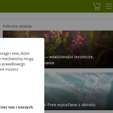
Koszyk
Polecane artykuły
rage i inne, które
Dymnica pospolita — właściwości lecznicze,
sze mechanizmy mogą
działanie, zastosowanie
do prawidłowego
tóre możesz
,
Serie kropli Xaloptic Free wycofane z obrotu
rzez nas i naszych