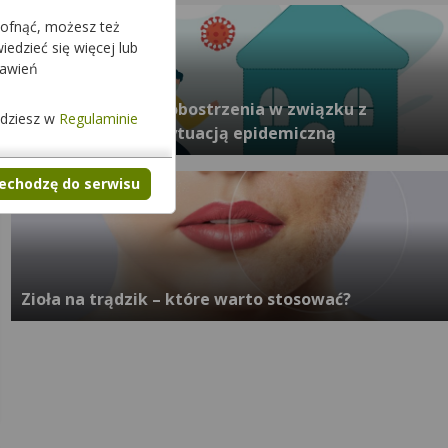
cofnąć, możesz też
edzieć się więcej lub
tawień
COVID-19: Kolejne obostrzenia w związku z
jdziesz w
Regulaminie
pogarszającą się sytuacją epidemiczną
zechodzę do serwisu
Zioła na trądzik – które warto stosować?