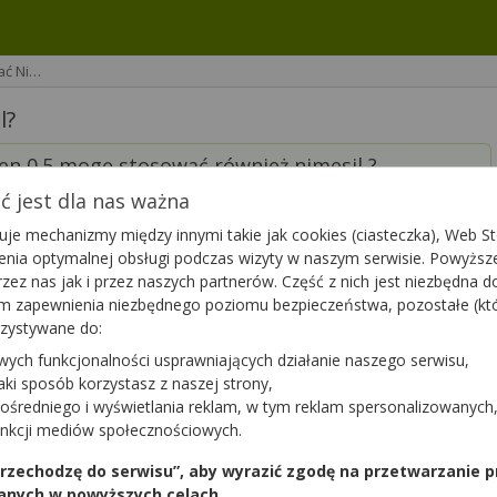
ać Ni…
l?
en 0.5 mogę stosować również nimesil ?
 jest dla nas ważna
je mechanizmy między innymi takie jak cookies (ciasteczka), Web Sto
ienia optymalnej obsługi podczas wizyty w naszym serwisie. Powyż
zez nas jak i przez naszych partnerów. Część z nich jest niezbędna 
tym zapewnienia niezbędnego poziomu bezpieczeństwa, pozostałe (k
rzystywane do:
 mieście ma lek
Zomiren
.
Sprawdź teraz
wych funkcjonalności usprawniających działanie naszego serwisu,
onad aptek w całej Polsce!
jaki sposób korzystasz z naszej strony,
ośredniego i wyświetlania reklam, w tym reklam spersonalizowanych
unkcji mediów społecznościowych.
 przechodzę do serwisu”, aby wyrazić zgodę na przetwarzanie p
anych w powyższych celach.