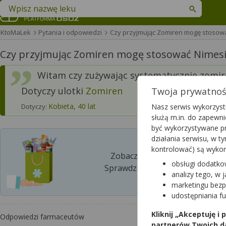
Znajdź lek w swojej okolicy
KtoMaLek
Pytania i odpowiedzi
Czy przyjmując Zomiren mogę stosow
Czy przyjmując Zomiren mogę stosować Nimesi
Witam czy zużywając systematycznie zomir
Dotyczy ulotki
Zomiren
Twoja prywatność
Kobieta, 40 lat
Dotyczy:
Nasz serwis wykorzystu
służą m.in. do zapewn
być wykorzystywane pr
działania serwisu, w 
kontrolować) są wyko
Zobacz, która apteka w Twoim
obsługi dodatko
Sprawdzaj dostępność leków w p
analizy tego, w 
marketingu bezp
udostępniania f
Kliknij „Akceptuję i
Odpowiedzi farmaceutów
partnerów Twoich d