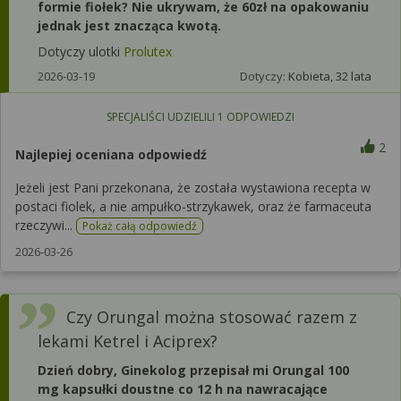
formie fiołek? Nie ukrywam, że 60zł na opakowaniu
jednak jest znacząca kwotą.
Dotyczy ulotki
Prolutex
2026-03-19
Dotyczy:
Kobieta, 32 lata
SPECJALIŚCI UDZIELILI
1
ODPOWIEDZI
2
Najlepiej oceniana odpowiedź
Jeżeli jest Pani przekonana, że została wystawiona recepta w
postaci fiolek, a nie ampułko-strzykawek, oraz że farmaceuta
rzeczywi...
Pokaż całą odpowiedź
2026-03-26
Czy Orungal można stosować razem z
lekami Ketrel i Aciprex?
Dzień dobry, Ginekolog przepisał mi Orungal 100
mg kapsułki doustne co 12 h na nawracające