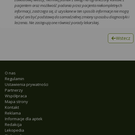
pacjentem oraz możliwość podania przez pacjenta niekompletnych
informacji, zastrzega się, iż uzyskane w ten sposób informacje nie mogą
służyć ani być podstawą do samodzielnej zmiany sposobu diagnostyki i
leczenia. Nie zastępują one również porady lekarskiej.
Wstecz
O nas
Regulamin
Ustawienia prywatności
Partnerzy
Współpraca
Mapa strony
Kontakt
Reklama
Informacje dla aptek
Redakcja
Lekopedia