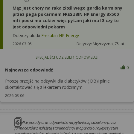
Mąz jest chory na raka złośliwego gardła karmiony
przez pega pokarmem FRESUBIN HP Energy 3x500
ml i poosi mu cukier więc pytam jaki ma IG czy to
jest odpowiedni pokarm
Dotyczy ulotki
Fresubin HP Energy
2026-03-05
Dotyczy:
Mężczyzna, 75 lat
SPECJALIŚCI UDZIELILI
1
ODPOWIEDZI
0
Najnowsza odpowiedź
Proszę przejść na odżywki dla diabetyków ( DB)i pilnie
skontaktować się z lekarzem rodzinnym.
2026-03-06
Wszelkie porady oraz odpowiedzi na pytania są udzielane przez
farmaceutów z należytą starannością i w oparciu o najlepszy stan
zawodowej wiedzy, niemniej jednak z uwagi na ograniczony kontakt z