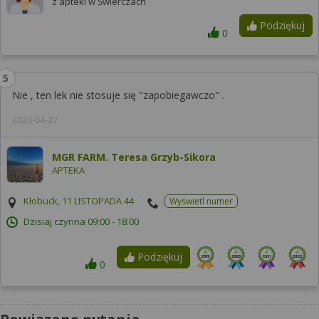
z apteki w Świerczach
Podziękuj
0
Nie , ten lek nie stosuje się "zapobiegawczo" .
2023-04-27
MGR FARM. Teresa Grzyb-Sikora
APTEKA
Kłobuck, 11 LISTOPADA 44
Wyświetl numer
Dzisiaj czynna
09:00 - 18:00
Podziękuj
0