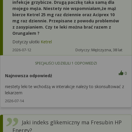
infekcje grzybicze. Drugą paczkę taka samą dla
mojego męża. Niestety nie wspomniałam,że mąż
bierze Ketrel 25 mg raz dziennie oraz Aciprex 10
mg raz dziennie. Przepisane z powodu problemów
z zasypianiem. Czy te leki można brać razem z
Orungalem ?
Dotyczy ulotki
Ketrel
2026-07-12
Dotyczy:
Mężczyzna, 38 lat
SPECJALIŚCI UDZIELILI
1
ODPOWIEDZI
0
Najnowsza odpowiedź
niestety leki te wchodzą w interakcje należy to skonsultować z
lekarzem
2026-07-14
Jaki indeks glikemiczny ma Fresubin HP
Energy?