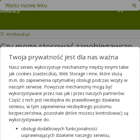
Znajdź lek w swojej okolicy
Koszyk
KtoMaLek.pl
Czy mogę stosować zapobiegawczo
krople Floxan, jeśli reszta
Twoja prywatność jest dla nas ważna
domowników ma zapalenie
Nasz serwis wykorzystuje mechanizmy między innymi takie
jak cookies (ciasteczka), Web Storage i inne, które służą
spojówek?
m.in. do zapewnienia optymalnej obsługi podczas wizyty w
naszym serwisie. Powyższe mechanizmy mogą być
Witam mąż i sym ma zapalenie
wykorzystywane przez nas jak i przez naszych partnerów.
spojówek ja narazie nie dostali
Część z nich jest niezbędna do prawidłowego działania
serwisu, w tym zapewnienia niezbędnego poziomu
krople floxan czy ja mogę również
bezpieczeństwa, pozostałe (które możesz kontrolować) są
brać zapobiegawczo
wykorzystywane do:
Dotyczy:
Kobieta, 30 lat
obsługi dodatkowych funkcjonalności
usprawniających działanie naszego serwisu,