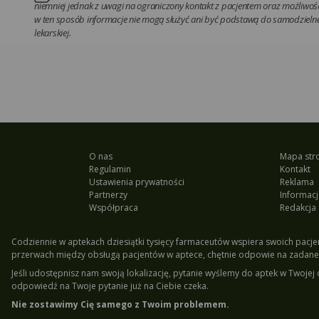
niemniej jednak z uwagi na ograniczony kontakt z pacjentem oraz możliwość
w ten sposób informacje nie mogą służyć ani być podstawą do samodzielnej
lekarskiej.
O nas
Mapa str
Regulamin
Kontakt
Ustawienia prywatności
Reklama
Partnerzy
Informacj
Współpraca
Redakcja
Codziennie w aptekach dziesiątki tysięcy farmaceutów wspiera swoich pacjen
przerwach między obsługą pacjentów w aptece, chętnie odpowie na zadane 
Jeśli udostępnisz nam swoją lokalizację, pytanie wyślemy do aptek w Twojej 
odpowiedź na Twoje pytanie już na Ciebie czeka.
Nie zostawimy Cię samego z Twoim problemem.