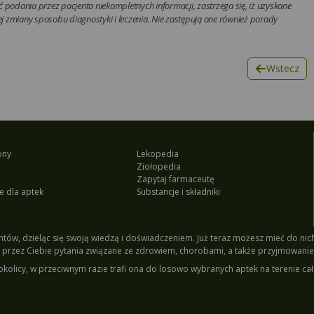
 podania przez pacjenta niekompletnych informacji, zastrzega się, iż uzyskane
 zmiany sposobu diagnostyki i leczenia. Nie zastępują one również porady
Wstecz
ony
Lekopedia
Ziołopedia
Zapytaj farmaceutę
e dla aptek
Substancje i składniki
tów, dzieląc się swoją wiedzą i doświadczeniem. Już teraz możesz mieć do nich 
przez Ciebie pytania związane ze zdrowiem, chorobami, a także przyjmowanie
okolicy, w przeciwnym razie trafi ona do losowo wybranych aptek na terenie cał