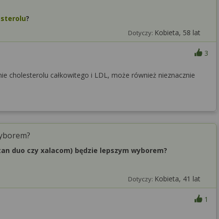
sterolu
?
Kobieta, 58 lat
Dotyczy:
3
enie cholesterolu całkowitego i LDL, może również nieznacznie
wyborem?
latan duo czy xalacom) będzie lepszym wyborem?
Kobieta, 41 lat
Dotyczy:
1