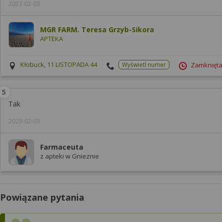
2023-02-03
MGR FARM. Teresa Grzyb-Sikora
APTEKA
Kłobuck, 11 LISTOPADA 44
Wyświetl numer
Zamknięta
Tak
2023-02-03
Farmaceuta
z apteki w Gnieznie
Powiązane pytania