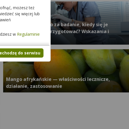
cofnąć, możesz też
edzieć się więcej lub
tawień
Kolposkopia — co to za badanie, kiedy się je
wykonuje, jak się przygotować? Wskazania i
jdziesz w
Regulaminie
przebieg badania
zechodzę do serwisu
Mango afrykańskie — właściwości lecznicze,
działanie, zastosowanie