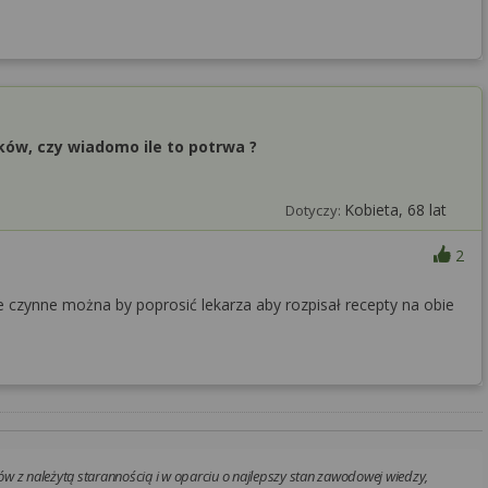
ków, czy wiadomo ile to potrwa ?
Kobieta, 68 lat
Dotyczy:
2
je czynne można by poprosić lekarza aby rozpisał recepty na obie
w z należytą starannością i w oparciu o najlepszy stan zawodowej wiedzy,