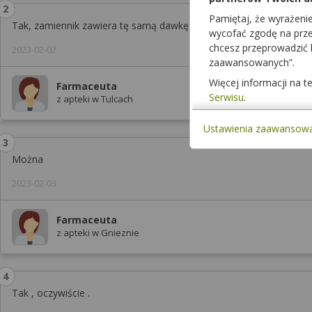
Pamiętaj, że wyrażeni
Tak, zamiennik zawiera tę samą dawkę leku, różni się głównie pro
wycofać zgodę na przet
chcesz przeprowadzić
2023-02-02
zaawansowanych”.
Więcej informacji na 
Farmaceuta
Serwisu
.
z apteki w Tulcach
Ustawienia zaawansow
Można
2023-02-03
Farmaceuta
z apteki w Gnieznie
Tak , oczywiście .