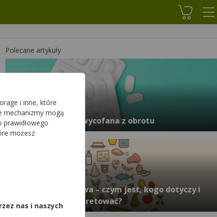
Koszyk
Polecane artykuły
rage i inne, które
sze mechanizmy mogą
Seria leku Rivaldo wycofana z obrotu
do prawidłowego
tóre możesz
,
Piramida żywieniowa – czym jest, kogo dotyczy i
jak należy ją interpretować?
rzez nas i naszych