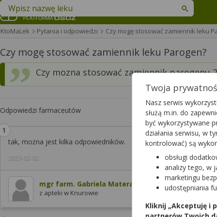
Znajdź lek w swojej okolicy
KtoMaLek
Pytania i odpowiedzi
Czy mogę stosować zamiennik leku 
Czy mogę stosować zamiennik leku Parogen?
Czy mozna stosować zamiennik parogenu 
Twoja prywatność
Nasz serwis wykorzystu
Odpowiedzi farmaceutów
służą m.in. do zapewn
być wykorzystywane pr
działania serwisu, w 
tak, można jest kilka odpowiedników.
kontrolować) są wyko
obsługi dodatko
2023-02-02
analizy tego, w 
marketingu bezp
mgr farm. Gabriela Matera
udostępniania f
z apteki w Knurowie
Kliknij „Akceptuję i
partnerów Twoich d