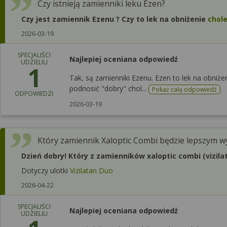
Czy istnieją zamienniki leku Ezen?
Czy jest zamiennik Ezenu ? Czy to lek na obniżenie
chole
2026-03-19
SPECJALIŚCI
Najlepiej oceniana odpowiedź
UDZIELILI
1
Tak, są zamienniki Ezenu. Ezen to lek na obniż
podnosić "dobry" chol...
Pokaż całą odpowiedź
ODPOWIEDZI
2026-03-19
Który zamiennik Xaloptic Combi będzie lepszym 
Dzień dobry! Który z zamienników xaloptic combi (vizi
Dotyczy ulotki
Vizilatan Duo
2026-04-22
SPECJALIŚCI
Najlepiej oceniana odpowiedź
UDZIELILI