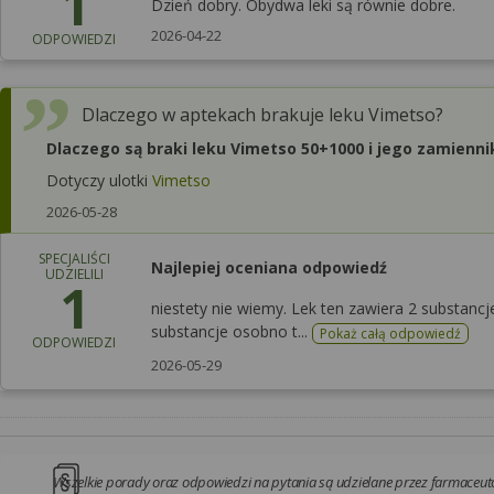
1
Dzień dobry. Obydwa leki są równie dobre.
2026-04-22
ODPOWIEDZI
Dlaczego w aptekach brakuje leku Vimetso?
Dlaczego są braki leku Vimetso 50+1000 i jego zamienni
Dotyczy ulotki
Vimetso
2026-05-28
SPECJALIŚCI
Najlepiej oceniana odpowiedź
UDZIELILI
1
niestety nie wiemy. Lek ten zawiera 2 substanc
substancje osobno t...
Pokaż całą odpowiedź
ODPOWIEDZI
2026-05-29
Wszelkie porady oraz odpowiedzi na pytania są udzielane przez farmaceutó