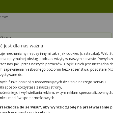
Paroge…
20 mg
 jest dla nas ważna
je mechanizmy między innymi takie jak cookies (ciasteczka), Web Sto
ienia optymalnej obsługi podczas wizyty w naszym serwisie. Powyż
zez nas jak i przez naszych partnerów. Część z nich jest niezbędna 
tym zapewnienia niezbędnego poziomu bezpieczeństwa, pozostałe (k
rzystywane do:
wych funkcjonalności usprawniających działanie naszego serwisu,
jaki sposób korzystasz z naszej strony,
ośredniego i wyświetlania reklam, w tym reklam spersonalizowanych
unkcji mediów społecznościowych.
Podziękuj
2
 przechodzę do serwisu”, aby wyrazić zgodę na przetwarzanie p
anych w powyższych celach.