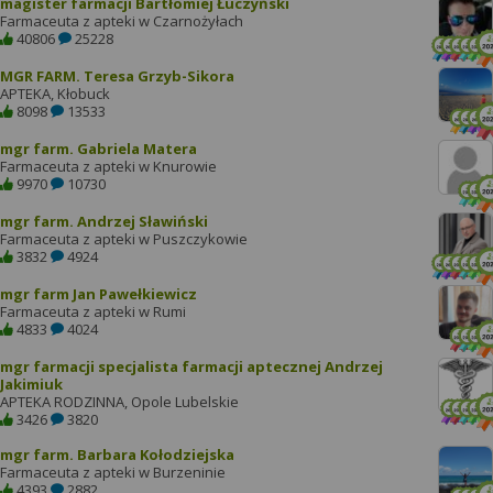
magister farmacji Bartłomiej Łuczyński
Farmaceuta z apteki w Czarnożyłach
40806
25228
MGR FARM. Teresa Grzyb-Sikora
APTEKA, Kłobuck
8098
13533
mgr farm. Gabriela Matera
Farmaceuta z apteki w Knurowie
9970
10730
mgr farm. Andrzej Sławiński
Farmaceuta z apteki w Puszczykowie
3832
4924
mgr farm Jan Pawełkiewicz
Farmaceuta z apteki w Rumi
4833
4024
mgr farmacji specjalista farmacji aptecznej Andrzej
Jakimiuk
APTEKA RODZINNA, Opole Lubelskie
3426
3820
mgr farm. Barbara Kołodziejska
Farmaceuta z apteki w Burzeninie
4393
2882