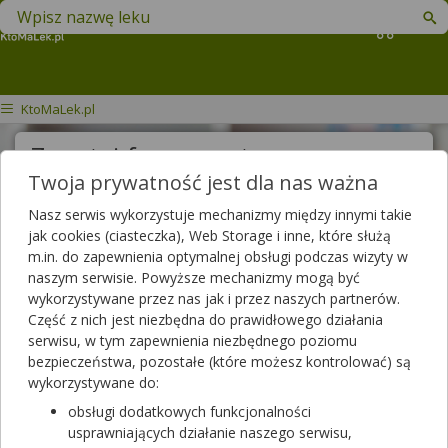
Znajdź lek w swojej okolicy
Koszyk
KtoMaLek.pl
Zapytaj farmaceutę
Twoja prywatność jest dla nas ważna
Treść pytania
Nasz serwis wykorzystuje mechanizmy między innymi takie
jak cookies (ciasteczka), Web Storage i inne, które służą
m.in. do zapewnienia optymalnej obsługi podczas wizyty w
naszym serwisie. Powyższe mechanizmy mogą być
Wyślij pytanie
wykorzystywane przez nas jak i przez naszych partnerów.
Część z nich jest niezbędna do prawidłowego działania
Pytania do farmaceutów
serwisu, w tym zapewnienia niezbędnego poziomu
bezpieczeństwa, pozostałe (które możesz kontrolować) są
wykorzystywane do:
Wszystkie pytania
obsługi dodatkowych funkcjonalności
usprawniających działanie naszego serwisu,
Szukaj w zadanych już pytaniach