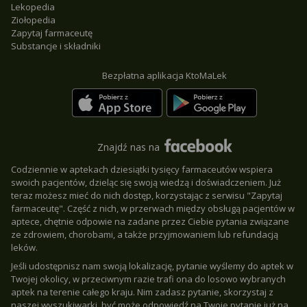
Lekopedia
Ziołopedia
Zapytaj farmaceutę
Substancje i składniki
Bezpłatna aplikacja KtoMaLek
Znajdź nas na
Codziennie w aptekach dziesiątki tysięcy farmaceutów wspiera
swoich pacjentów, dzieląc się swoją wiedzą i doświadczeniem. Już
teraz możesz mieć do nich dostęp, korzystając z serwisu "Zapytaj
farmaceutę". Część z nich, w przerwach między obsługą pacjentów w
aptece, chętnie odpowie na zadane przez Ciebie pytania związane
ze zdrowiem, chorobami, a także przyjmowaniem lub refundacją
leków.
Jeśli udostępnisz nam swoją lokalizację, pytanie wyślemy do aptek w
Twojej okolicy, w przeciwnym razie trafi ona do losowo wybranych
aptek na terenie całego kraju. Nim zadasz pytanie, skorzystaj z
naszej wyszukiwarki, być może odpowiedź na Twoje pytanie już na