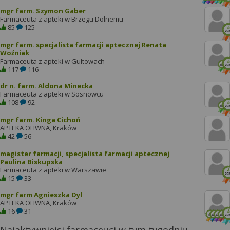
mgr farm. Szymon Gaber
Farmaceuta z apteki w Brzegu Dolnemu
85
125
mgr farm. specjalista farmacji aptecznej Renata
Woźniak
Farmaceuta z apteki w Gułtowach
117
116
dr n. farm. Aldona Minecka
Farmaceuta z apteki w Sosnowcu
108
92
mgr farm. Kinga Cichoń
APTEKA OLIWNA, Kraków
42
56
magister farmacji, specjalista farmacji aptecznej
Paulina Biskupska
Farmaceuta z apteki w Warszawie
15
33
mgr farm Agnieszka Dyl
APTEKA OLIWNA, Kraków
16
31