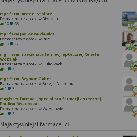
Najaktywniejsi farmaceuci w tym tygodniu
mgr farm. Antoni Stolorz
Farmaceuta z apteki w Bieruniu
30
86
mgr farm Jan Pawełkiewicz
Farmaceuta z apteki w Rumi
10
17
mgr farm. specjalista farmacji aptecznej Renata
Woźniak
Farmaceuta z apteki w Gułtowach
3
3
mgr farm. Szymon Gaber
Farmaceuta z apteki w Brzegu Dolnemu
1
2
magister farmacji, specjalista farmacji aptecznej
Paulina Biskupska
Farmaceuta z apteki w Warszawie
1
2
Najaktywniejsi farmaceuci