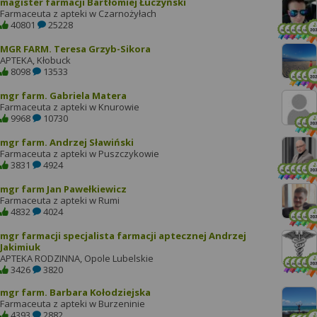
magister farmacji Bartłomiej Łuczyński
Farmaceuta z apteki w Czarnożyłach
40801
25228
MGR FARM. Teresa Grzyb-Sikora
APTEKA, Kłobuck
8098
13533
mgr farm. Gabriela Matera
Farmaceuta z apteki w Knurowie
9968
10730
mgr farm. Andrzej Sławiński
Farmaceuta z apteki w Puszczykowie
3831
4924
mgr farm Jan Pawełkiewicz
Farmaceuta z apteki w Rumi
4832
4024
mgr farmacji specjalista farmacji aptecznej Andrzej
Jakimiuk
APTEKA RODZINNA, Opole Lubelskie
3426
3820
mgr farm. Barbara Kołodziejska
Farmaceuta z apteki w Burzeninie
4393
2882