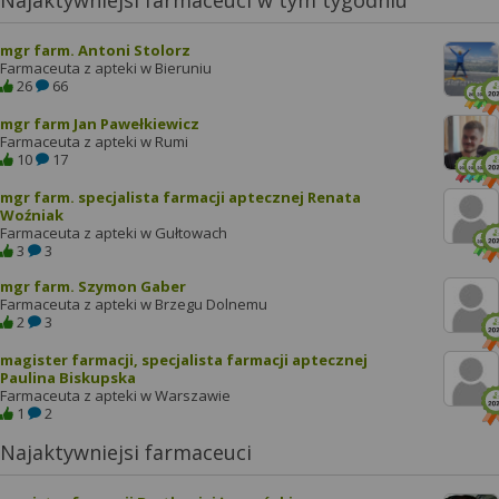
Najaktywniejsi farmaceuci w tym tygodniu
mgr farm. Antoni Stolorz
Farmaceuta z apteki w Bieruniu
26
66
mgr farm Jan Pawełkiewicz
Farmaceuta z apteki w Rumi
10
17
mgr farm. specjalista farmacji aptecznej Renata
Woźniak
Farmaceuta z apteki w Gułtowach
3
3
mgr farm. Szymon Gaber
Farmaceuta z apteki w Brzegu Dolnemu
2
3
magister farmacji, specjalista farmacji aptecznej
Paulina Biskupska
Farmaceuta z apteki w Warszawie
1
2
Najaktywniejsi farmaceuci