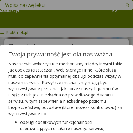
Znajdź lek w swojej okolicy
Koszyk
KtoMaLek.pl
Zapytaj farmaceutę
Twoja prywatność jest dla nas ważna
Treść pytania
Nasz serwis wykorzystuje mechanizmy między innymi takie
jak cookies (ciasteczka), Web Storage i inne, które służą
m.in. do zapewnienia optymalnej obsługi podczas wizyty w
naszym serwisie. Powyższe mechanizmy mogą być
Wyślij pytanie
wykorzystywane przez nas jak i przez naszych partnerów.
Część z nich jest niezbędna do prawidłowego działania
Pytania do farmaceutów
serwisu, w tym zapewnienia niezbędnego poziomu
bezpieczeństwa, pozostałe (które możesz kontrolować) są
wykorzystywane do:
Wszystkie pytania
obsługi dodatkowych funkcjonalności
usprawniających działanie naszego serwisu,
Szukaj w zadanych już pytaniach