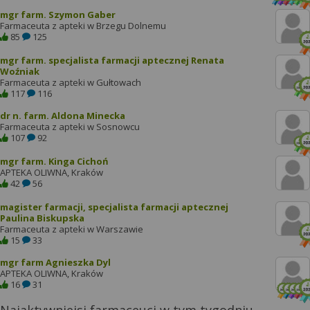
mgr farm. Szymon Gaber
Farmaceuta z apteki w Brzegu Dolnemu
85
125
mgr farm. specjalista farmacji aptecznej Renata
Woźniak
Farmaceuta z apteki w Gułtowach
117
116
dr n. farm. Aldona Minecka
Farmaceuta z apteki w Sosnowcu
107
92
mgr farm. Kinga Cichoń
APTEKA OLIWNA, Kraków
42
56
magister farmacji, specjalista farmacji aptecznej
Paulina Biskupska
Farmaceuta z apteki w Warszawie
15
33
mgr farm Agnieszka Dyl
APTEKA OLIWNA, Kraków
16
31