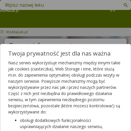
Znajdź lek w swojej okolicy
Koszyk
KtoMaLek.pl
Zapytaj farmaceutę
Twoja prywatność jest dla nas ważna
Treść pytania
Nasz serwis wykorzystuje mechanizmy między innymi takie
jak cookies (ciasteczka), Web Storage i inne, które służą
m.in. do zapewnienia optymalnej obsługi podczas wizyty w
naszym serwisie. Powyższe mechanizmy mogą być
Wyślij pytanie
wykorzystywane przez nas jak i przez naszych partnerów.
Część z nich jest niezbędna do prawidłowego działania
Pytania do farmaceutów
serwisu, w tym zapewnienia niezbędnego poziomu
bezpieczeństwa, pozostałe (które możesz kontrolować) są
wykorzystywane do:
Wszystkie pytania
obsługi dodatkowych funkcjonalności
usprawniających działanie naszego serwisu,
Szukaj w zadanych już pytaniach