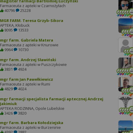
magister farmacji Bartłomiej Łuczyński
Farmaceuta z apteki w Czarnożyłach
40796
25228
MGR FARM. Teresa Grzyb-Sikora
APTEKA, Kłobuck
8095
13533
mgr farm. Gabriela Matera
Farmaceuta z apteki w Knurowie
9964
10730
mgr farm. Andrzej Sławiński
Farmaceuta z apteki w Puszczykowie
3831
4924
mgr farm Jan Pawełkiewicz
Farmaceuta z apteki w Rumi
4829
4024
mgr farmacji specjalista farmacji aptecznej Andrzej
Jakimiuk
APTEKA RODZINNA, Opole Lubelskie
3426
3820
mgr farm. Barbara Kołodziejska
Farmaceuta z apteki w Burzeninie
4392
2882