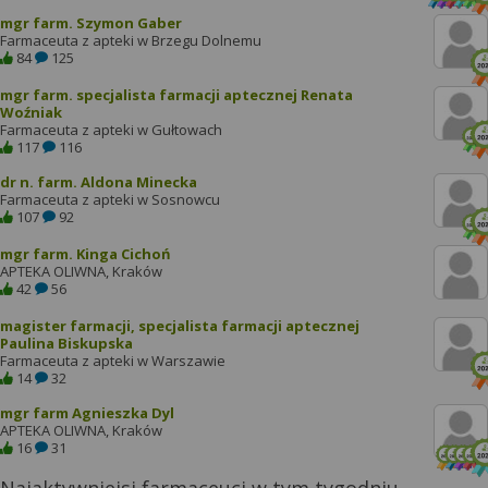
mgr farm. Szymon Gaber
Farmaceuta z apteki w Brzegu Dolnemu
84
125
mgr farm. specjalista farmacji aptecznej Renata
Woźniak
Farmaceuta z apteki w Gułtowach
117
116
dr n. farm. Aldona Minecka
Farmaceuta z apteki w Sosnowcu
107
92
mgr farm. Kinga Cichoń
APTEKA OLIWNA, Kraków
42
56
magister farmacji, specjalista farmacji aptecznej
Paulina Biskupska
Farmaceuta z apteki w Warszawie
14
32
mgr farm Agnieszka Dyl
APTEKA OLIWNA, Kraków
16
31