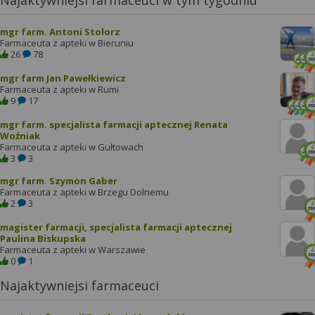
Najaktywniejsi farmaceuci w tym tygodniu
mgr farm. Antoni Stolorz
Farmaceuta z apteki w Bieruniu
26
78
mgr farm Jan Pawełkiewicz
Farmaceuta z apteki w Rumi
9
17
mgr farm. specjalista farmacji aptecznej Renata
Woźniak
Farmaceuta z apteki w Gułtowach
3
3
mgr farm. Szymon Gaber
Farmaceuta z apteki w Brzegu Dolnemu
2
3
magister farmacji, specjalista farmacji aptecznej
Paulina Biskupska
Farmaceuta z apteki w Warszawie
0
1
Najaktywniejsi farmaceuci