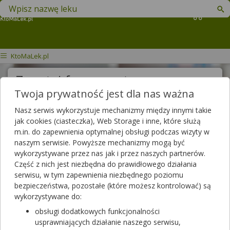
Znajdź lek w swojej okolicy
Koszyk
KtoMaLek.pl
Zapytaj farmaceutę
Twoja prywatność jest dla nas ważna
Treść pytania
Nasz serwis wykorzystuje mechanizmy między innymi takie
jak cookies (ciasteczka), Web Storage i inne, które służą
m.in. do zapewnienia optymalnej obsługi podczas wizyty w
naszym serwisie. Powyższe mechanizmy mogą być
Wyślij pytanie
wykorzystywane przez nas jak i przez naszych partnerów.
Część z nich jest niezbędna do prawidłowego działania
Pytania do farmaceutów
serwisu, w tym zapewnienia niezbędnego poziomu
bezpieczeństwa, pozostałe (które możesz kontrolować) są
wykorzystywane do:
Wszystkie pytania
obsługi dodatkowych funkcjonalności
usprawniających działanie naszego serwisu,
Szukaj w zadanych już pytaniach