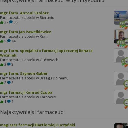
Najaktywniejsi farmaceuci w tym tygodniu
mgr farm. Antoni Stolorz
Farmaceuta z apteki w Bieruniu
27
86
mgr farm Jan Pawełkiewicz
Farmaceuta z apteki w Rumi
9
14
mgr farm. specjalista farmacji aptecznej Renata
Woźniak
Farmaceuta z apteki w Gułtowach
3
3
mgr farm. Szymon Gaber
Farmaceuta z apteki w Brzegu Dolnemu
2
3
mgr farmacji Konrad Czuba
Farmaceuta z apteki w Tarnowie
1
1
Najaktywniejsi farmaceuci
magister farmacji Bartłomiej Łuczyński