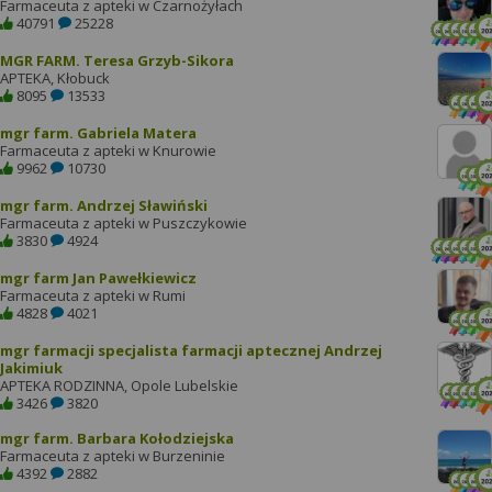
Farmaceuta z apteki w Czarnożyłach
40791
25228
MGR FARM. Teresa Grzyb-Sikora
APTEKA, Kłobuck
8095
13533
mgr farm. Gabriela Matera
Farmaceuta z apteki w Knurowie
9962
10730
mgr farm. Andrzej Sławiński
Farmaceuta z apteki w Puszczykowie
3830
4924
mgr farm Jan Pawełkiewicz
Farmaceuta z apteki w Rumi
4828
4021
mgr farmacji specjalista farmacji aptecznej Andrzej
Jakimiuk
APTEKA RODZINNA, Opole Lubelskie
3426
3820
mgr farm. Barbara Kołodziejska
Farmaceuta z apteki w Burzeninie
4392
2882