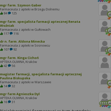
mgr farm. Szymon Gaber
Farmaceuta z apteki w Brzegu Dolnemu
84
125
mgr farm. specjalista farmacji aptecznej Renata
Woźniak
Farmaceuta z apteki w Gułtowach
117
116
dr n. farm. Aldona Minecka
Farmaceuta z apteki w Sosnowcu
107
92
mgr farm. Kinga Cichoń
APTEKA OLIWNA, Kraków
42
56
magister farmacji, specjalista farmacji aptecznej
Paulina Biskupska
Farmaceuta z apteki w Warszawie
14
32
mgr farm Agnieszka Dyl
APTEKA OLIWNA, Kraków
16
31