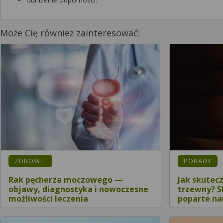
Może Cię również zainteresować:
ZDROWIE
PORADY
Rak pęcherza moczowego —
Jak skutec
objawy, diagnostyka i nowoczesne
trzewny? 
możliwości leczenia
poparte n