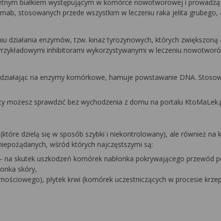
retnym białkiem występującym w komórce nowotworowej i prowadzą do
ab, stosowanych przede wszystkim w leczeniu raka jelita grubego, a ta
waniu działania enzymów, tzw. kinaz tyrozynowych, których zwiększ
Przykładowymi inhibitorami wykorzystywanymi w leczeniu nowotworów
działając na enzymy komórkowe, hamuje powstawanie DNA. Stosowany 
y możesz sprawdzić bez wychodzenia z domu na portalu KtoMaLek.p
(które dzielą się w sposób szybki i niekontrolowany), ale również n
iepożądanych, wśród których najczęstszymi są:
cy – na skutek uszkodzeń komórek nabłonka pokrywającego przewód
łonka skóry,
ościowego), płytek krwi (komórek uczestniczących w procesie krze