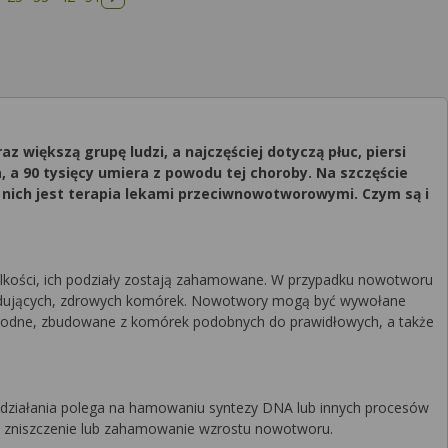
Następna strona
większą grupę ludzi, a najczęściej dotyczą płuc, piersi
a, a 90 tysięcy umiera z powodu tej choroby. Na szczęście
nich jest terapia lekami przeciwnowotworowymi. Czym są i
ielkości, ich podziały zostają zahamowane. W przypadku nowotworu
ąsiadujących, zdrowych komórek. Nowotwory mogą być wywołane
 łagodne, zbudowane z komórek podobnych do prawidłowych, a także
zm działania polega na hamowaniu syntezy DNA lub innych procesów
t zniszczenie lub zahamowanie wzrostu nowotworu.