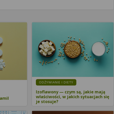
ODŻYWIANIE I DIETY
Izoflawony — czym są, jakie mają
właściwości, w jakich sytuacjach się
namil
je stosuje?