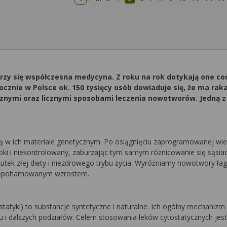
Poprzednia strona
y się współczesna medycyna. Z roku na rok dotykają one coraz 
Rocznie w Polsce ok. 150 tysięcy osób dowiaduje się, że ma rak
ymi oraz licznymi sposobami leczenia nowotworów. Jedną z 
saną w ich materiale genetycznym. Po osiągnięciu zaprogramowanej w
szybki i niekontrolowany, zaburzając tym samym różnicowanie się s
skutek złej diety i niezdrowego trybu życia. Wyróżniamy nowotwory
 niepohamowanym wzrostem.
statyki) to substancje syntetyczne i naturalne. Ich ogólny mechani
i dalszych podziałów. Celem stosowania leków cytostatycznych jes