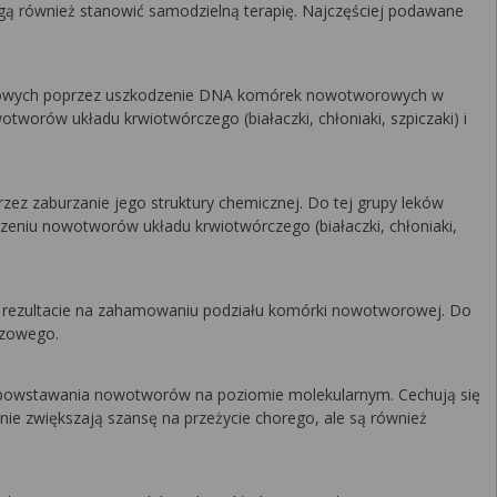
ogą również stanowić samodzielną terapię. Najczęściej podawane
mórkowych poprzez uszkodzenie DNA komórek nowotworowych w
otworów układu krwiotwórczego (białaczki, chłoniaki, szpiczaki) i
ez zaburzanie jego struktury chemicznej. Do tej grupy leków
eczeniu nowotworów układu krwiotwórczego (białaczki, chłoniaki,
 w rezultacie na zahamowaniu podziału komórki nowotworowej. Do
oczowego.
w powstawania nowotworów na poziomie molekularnym. Cechują się
nie zwiększają szansę na przeżycie chorego, ale są również