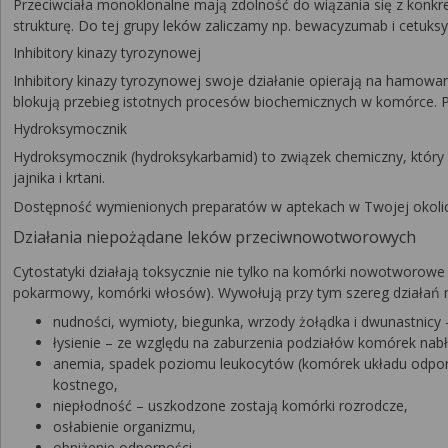
Przeciwciała monoklonalne mają zdolność do wiązania się z konk
strukturę. Do tej grupy leków zaliczamy np. bewacyzumab i cetuksym
Inhibitory kinazy tyrozynowej
Inhibitory kinazy tyrozynowej swoje działanie opierają na hamo
blokują przebieg istotnych procesów biochemicznych w komórce. 
Hydroksymocznik
Hydroksymocznik (hydroksykarbamid) to związek chemiczny, który 
jajnika i krtani.
Dostępność wymienionych preparatów w aptekach w Twojej okolic
Działania niepożądane leków przeciwnowotworowych
Cytostatyki działają toksycznie nie tylko na komórki nowotworowe 
pokarmowy, komórki włosów). Wywołują przy tym szereg działań n
nudności, wymioty, biegunka, wrzody żołądka i dwunastni
łysienie – ze względu na zaburzenia podziałów komórek nab
anemia, spadek poziomu leukocytów (komórek układu odporn
kostnego,
niepłodność – uszkodzone zostają komórki rozrodcze,
osłabienie organizmu,
obniżenie odporności.