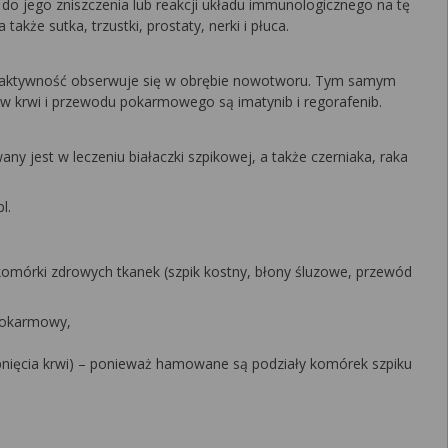
 jego zniszczenia lub reakcji układu immunologicznego na tę
kże sutka, trzustki, prostaty, nerki i płuca.
oną aktywność obserwuje się w obrębie nowotworu. Tym samym
 krwi i przewodu pokarmowego są imatynib i regorafenib.
jest w leczeniu białaczki szpikowej, a także czerniaka, raka
l.
a komórki zdrowych tkanek (szpik kostny, błony śluzowe, przewód
 pokarmowy,
pnięcia krwi) – ponieważ hamowane są podziały komórek szpiku