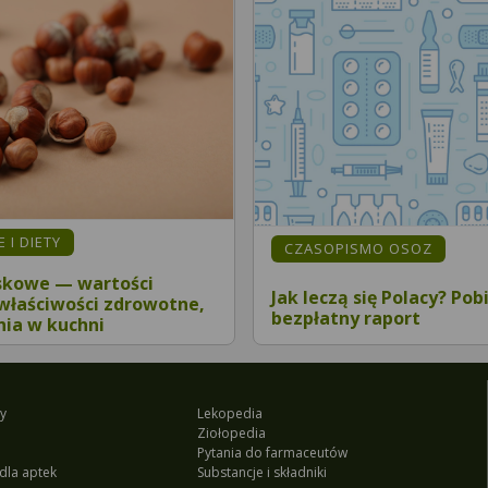
 I DIETY
CZASOPISMO OSOZ
skowe — wartości
Jak leczą się Polacy? Pob
właściwości zdrowotne,
bezpłatny raport
ia w kuchni
y
Lekopedia
Ziołopedia
Pytania do farmaceutów
dla aptek
Substancje i składniki