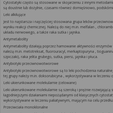
Cytostatyki często są stosowane w skojarzeniu z innymi metodami
są doustnie lub dożylnie, czasami również domięśniowo, podskórnie
Leki alkilujące
Jest to najstarsza i najczęściej stosowana grupa leków przeci
wyniku reakcji chemicznej. Należą do niej m.in. melfalan , chloram
układu nerwowego, a także raka sutka i jajnika.
Antymetabolity
Antymetabolity działają poprzez hamowanie aktywności enzymów uc
należą m.in. metotreksat, fluorouracyl, merkaptopuryna , tioguani
szpiczaki), raka jelita grubego, sutka, piersi, jajnika i płuca.
Antybiotyki przeciwnowotworowe
Antybiotyki przeciwnowotworowe są to leki pochodzenia naturalne
tej grupy należy m.in. doksorubicyna , wykorzystywana w leczeniu os
Leki ukierunkowane molekularnie (celowane)
Leki ukierunkowane molekularnie są szeroką i prężnie rozwijają
łagodniejszymi działaniami niepożądanymi od klasycznych cytostat
wykorzystywane w leczeniu paliatywnym, mającym na celu przedłuż
Przeciwciała monoklonalne