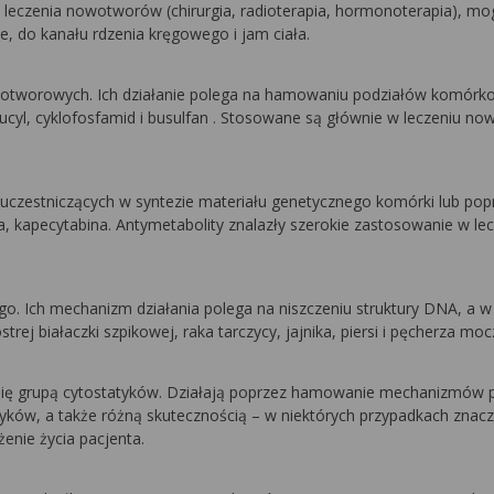
 leczenia nowotworów (chirurgia, radioterapia, hormonoterapia), m
, do kanału rdzenia kręgowego i jam ciała.
wnowotworowych. Ich działanie polega na hamowaniu podziałów ko
bucyl, cyklofosfamid i busulfan . Stosowane są głównie w leczeniu now
zestniczących w syntezie materiału genetycznego komórki lub poprz
na, kapecytabina. Antymetabolity znalazły szerokie zastosowanie w l
go. Ich mechanizm działania polega na niszczeniu struktury DNA, a
trej białaczki szpikowej, raka tarczycy, jajnika, piersi i pęcherza m
cą się grupą cytostatyków. Działają poprzez hamowanie mechanizmó
yków, a także różną skutecznością – w niektórych przypadkach znacz
enie życia pacjenta.