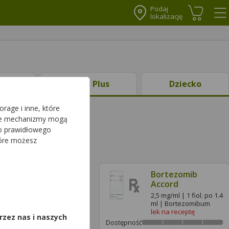
Podaj
lokalizację
Koszyk
Me
ty
Ciąża Plus
Dziecko
rage i inne, które
sze mechanizmy mogą
do prawidłowego
tóre możesz
Bortezomib
Bortezomib
Accord
Accord
,
2,5 mg/ml | 1 fiol. po 1
2,5 mg/ml | 1 fiol. po 1.4
ml | Bortezomibum
ml | Bortezomibum
lek na receptę
lek na receptę
rzez nas i naszych
ć
Dostępność