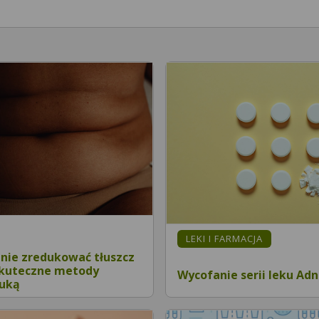
LEKI I FARMACJA
znie zredukować tłuszcz
Skuteczne metody
Wycofanie serii leku Ad
auką