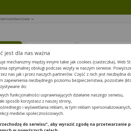
eciwnowotworowe
ptę
Leki 65+
Suplementy die
 jest dla nas ważna
je mechanizmy między innymi takie jak cookies (ciasteczka), Web Sto
ch, stosowanych w leczeniu rozmaitych rodzajów nowotworów.
ienia optymalnej obsługi podczas wizyty w naszym serwisie. Powyż
nia
(607)
zez nas jak i przez naszych partnerów. Część z nich jest niezbędna 
tym zapewnienia niezbędnego poziomu bezpieczeństwa, pozostałe (k
rzystywane do:
wych funkcjonalności usprawniających działanie naszego serwisu,
Bortezomib
jaki sposób korzystasz z naszej strony,
Accord
iol.pr. |
ośredniego i wyświetlania reklam, w tym reklam spersonalizowanych
mabum
3,5 mg | 1 fiol. |
unkcji mediów społecznościowych.
tę
Bortezomibum
lek na receptę
 przechodzę do serwisu", aby wyrazić zgodę na przetwarzanie p
Dostępność
Dostępnoś
anych w powyższych celach.