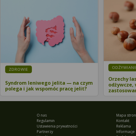
ODŻYWIANIE
ZDROWIE
Orzechy la
Syndrom leniwego jelita — na czym
odżywcze, 
polega i jak wspomóc pracę jelit?
zastosowan
O nas
Mapa stron
Regulamin
Kontakt
Ustawienia prywatności
Reklama
Partnerzy
Informacje 