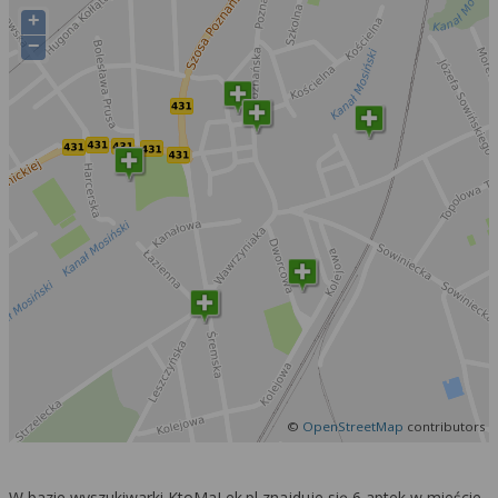
+
−
©
OpenStreetMap
contributors
W bazie wyszukiwarki KtoMaLek.pl znajduje się 6 aptek w mieście