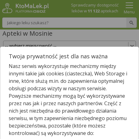
Sprawdzamy dostępność
leków w
11 122
aptekach
Menu
Wpisz nazwę leku
Apteki w Mosinie
Twoja prywatność jest dla nas ważna
Sprawdź, które apteki w Mosinie posiadają Twój
Nasz serwis wykorzystuje mechanizmy między
lek i zarezerwuj go już teraz!
innymi takie jak cookies (ciasteczka), Web Storage i
Wpisz nazwę leku
inne, które służą m.in. do zapewnienia optymalnej
obsługi podczas wizyty w naszym serwisie.
Powyższe mechanizmy mogą być wykorzystywane
przez nas jak i przez naszych partnerów. Część z
W Mosinie jest
6
aptek.
nich jest niezbędna do prawidłowego działania
Wybierz typ aptek
serwisu, w tym zapewnienia niezbędnego poziomu
bezpieczeństwa, pozostałe (które możesz
kontrolować) są wykorzystywane do: