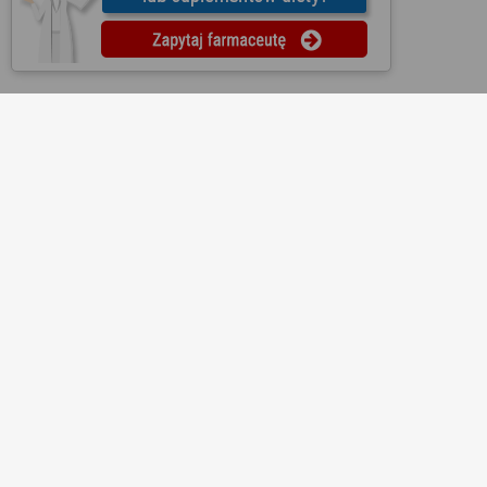
O nas
Regulamin
Ustawienia prywatności
Partnerzy
Współpraca
Mapa strony
Kontakt
Reklama
Informacje dla aptek
Redakcja
Lekopedia
Ziołopedia
Pytania do farmaceutów
Substancje i składniki
Bezpłatna aplikacja KtoMaLek