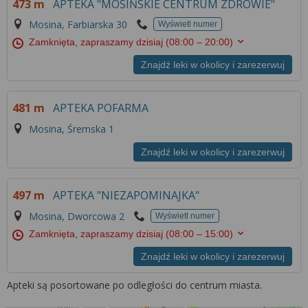
473 m
APTEKA "MOSIŃSKIE CENTRUM ZDROWIE"
Więcej informacji na temat wykorzystywania
narzędzi zewnętrznych w naszym serwisie
Mosina, Farbiarska 30
Wyświetl numer
znajdziesz w
Regulaminie Serwisu
.
Zamknięta, zapraszamy dzisiaj
(08:00 – 20:00)
Znajdź leki w okolicy i zarezerwuj
481 m
APTEKA POFARMA
Mosina, Śremska 1
Znajdź leki w okolicy i zarezerwuj
497 m
APTEKA "NIEZAPOMINAJKA"
Mosina, Dworcowa 2
Wyświetl numer
Zamknięta, zapraszamy dzisiaj
(08:00 – 15:00)
Znajdź leki w okolicy i zarezerwuj
Apteki są posortowane po odległości do centrum miasta.