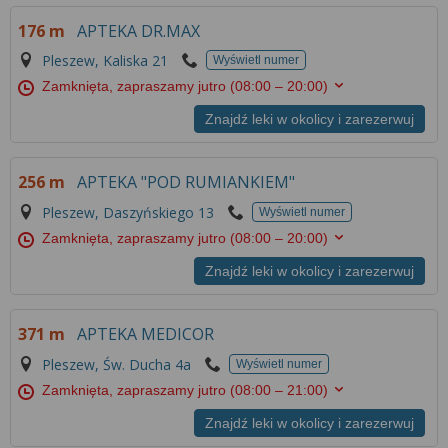
Więcej informacji na temat wykorzystywania
176 m
APTEKA DR.MAX
narzędzi zewnętrznych w naszym serwisie
znajdziesz w
Regulaminie Serwisu
.
Pleszew, Kaliska 21
Wyświetl numer
Zamknięta, zapraszamy jutro
(08:00 – 20:00)
Znajdź leki w okolicy i zarezerwuj
256 m
APTEKA "POD RUMIANKIEM"
Pleszew, Daszyńskiego 13
Wyświetl numer
Zamknięta, zapraszamy jutro
(08:00 – 20:00)
Znajdź leki w okolicy i zarezerwuj
371 m
APTEKA MEDICOR
Pleszew, Św. Ducha 4a
Wyświetl numer
Zamknięta, zapraszamy jutro
(08:00 – 21:00)
Znajdź leki w okolicy i zarezerwuj