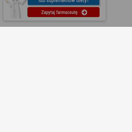
O nas
Regulamin
Ustawienia prywatności
Partnerzy
Współpraca
Mapa strony
Kontakt
Reklama
Informacje dla aptek
Redakcja
Lekopedia
Ziołopedia
Pytania do farmaceutów
Substancje i składniki
Bezpłatna aplikacja KtoMaLek