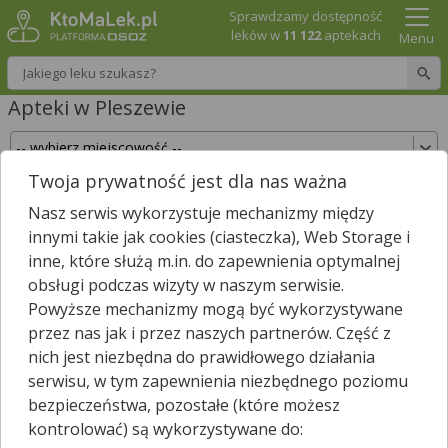
Sprawdzamy dostępność
leków w
11 122
aptekach
Menu
Wpisz nazwę leku
Apteki w Pleszewie
Twoja prywatność jest dla nas ważna
Sprawdź, które apteki w Pleszewie posiadają
Nasz serwis wykorzystuje mechanizmy między
Twój lek i zarezerwuj go już teraz!
innymi takie jak cookies (ciasteczka), Web Storage i
Wpisz nazwę leku
inne, które służą m.in. do zapewnienia optymalnej
obsługi podczas wizyty w naszym serwisie.
Powyższe mechanizmy mogą być wykorzystywane
przez nas jak i przez naszych partnerów. Część z
W Pleszewie jest
16
aptek.
nich jest niezbędna do prawidłowego działania
Wybierz typ aptek
serwisu, w tym zapewnienia niezbędnego poziomu
bezpieczeństwa, pozostałe (które możesz
kontrolować) są wykorzystywane do: