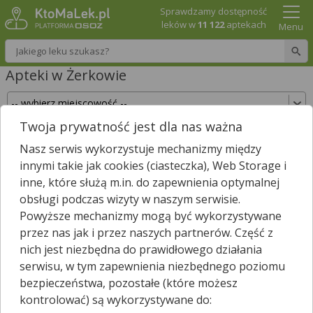
Sprawdzamy dostępność
leków w
11 122
aptekach
Menu
Wpisz nazwę leku
Apteki w Żerkowie
Twoja prywatność jest dla nas ważna
Sprawdź, które apteki w Żerkowie posiadają Twój
Nasz serwis wykorzystuje mechanizmy między
lek i zarezerwuj go już teraz!
innymi takie jak cookies (ciasteczka), Web Storage i
Wpisz nazwę leku
inne, które służą m.in. do zapewnienia optymalnej
obsługi podczas wizyty w naszym serwisie.
Powyższe mechanizmy mogą być wykorzystywane
przez nas jak i przez naszych partnerów. Część z
W Żerkowie są
3
apteki.
1
apteka zgłosiła nam, że jest właśnie
nich jest niezbędna do prawidłowego działania
*
otwarta.
serwisu, w tym zapewnienia niezbędnego poziomu
Wybierz typ aptek
bezpieczeństwa, pozostałe (które możesz
kontrolować) są wykorzystywane do: