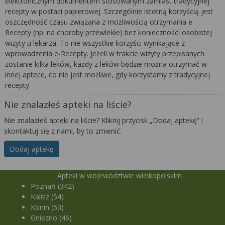
elektronicznym dokumentem stosowanym zamiast tradycyjnej
recepty w postaci papierowej. Szczególnie istotną korzyścią jest
oszczędność czasu związana z możliwością otrzymania e-
Recepty (np. na choroby przewlekłe) bez konieczności osobistej
wizyty u lekarza. To nie wszystkie korzyści wynikające z
wprowadzenia e-Recepty. Jeżeli w trakcie wizyty przepisanych
zostanie kilka leków, każdy z leków będzie można otrzymać w
innej aptece, co nie jest możliwe, gdy korzystamy z tradycyjnej
recepty.
Nie znalazłeś apteki na liście?
Nie znalazłeś apteki na liście? Kliknij przycisk „Dodaj aptekę” i
skontaktuj się z nami, by to zmienić.
Dodaj aptekę
Apteki w województwie wielkopolskim
Poznań (342)
Kalisz (54)
Konin (53)
Gniezno (46)