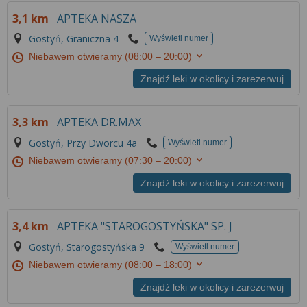
Więcej informacji na temat wykorzystywania
3,1 km
APTEKA NASZA
narzędzi zewnętrznych w naszym serwisie
znajdziesz w
Regulaminie Serwisu
.
Gostyń, Graniczna 4
Wyświetl numer
Niebawem otwieramy
(08:00 – 20:00)
Znajdź leki w okolicy i zarezerwuj
3,3 km
APTEKA DR.MAX
Gostyń, Przy Dworcu 4a
Wyświetl numer
Niebawem otwieramy
(07:30 – 20:00)
Znajdź leki w okolicy i zarezerwuj
3,4 km
APTEKA "STAROGOSTYŃSKA" SP. J
Gostyń, Starogostyńska 9
Wyświetl numer
Niebawem otwieramy
(08:00 – 18:00)
Znajdź leki w okolicy i zarezerwuj