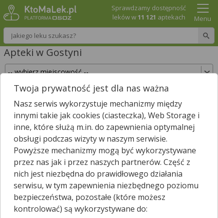
Sprawdzamy dostępność
leków w
11 121
aptekach
Menu
Wpisz nazwę leku
Apteki w Gostyni
Twoja prywatność jest dla nas ważna
Sprawdź, które apteki w Gostyni posiadają Twój
Nasz serwis wykorzystuje mechanizmy między
lek i zarezerwuj go już teraz!
innymi takie jak cookies (ciasteczka), Web Storage i
Wpisz nazwę leku
inne, które służą m.in. do zapewnienia optymalnej
obsługi podczas wizyty w naszym serwisie.
Powyższe mechanizmy mogą być wykorzystywane
przez nas jak i przez naszych partnerów. Część z
W Gostyni jest
16
aptek.
1
apteka zgłosiła nam, że jest właśnie
nich jest niezbędna do prawidłowego działania
*
otwarta.
serwisu, w tym zapewnienia niezbędnego poziomu
Wybierz typ aptek
bezpieczeństwa, pozostałe (które możesz
kontrolować) są wykorzystywane do: