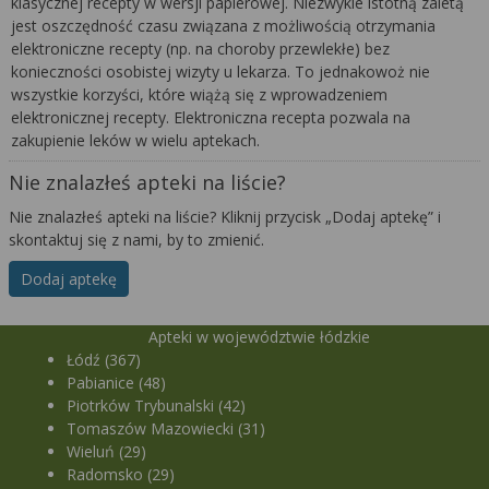
klasycznej recepty w wersji papierowej. Niezwykle istotną zaletą
jest oszczędność czasu związana z możliwością otrzymania
elektroniczne recepty (np. na choroby przewlekłe) bez
konieczności osobistej wizyty u lekarza. To jednakowoż nie
wszystkie korzyści, które wiążą się z wprowadzeniem
elektronicznej recepty. Elektroniczna recepta pozwala na
zakupienie leków w wielu aptekach.
Nie znalazłeś apteki na liście?
Nie znalazłeś apteki na liście? Kliknij przycisk „Dodaj aptekę” i
skontaktuj się z nami, by to zmienić.
Dodaj aptekę
Apteki w województwie łódzkie
Łódź (367)
Pabianice (48)
Piotrków Trybunalski (42)
Tomaszów Mazowiecki (31)
Wieluń (29)
Radomsko (29)