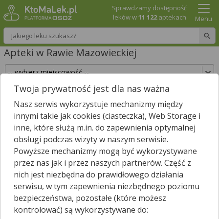
Sprawdzamy dostępność
leków w
11 122
aptekach
Menu
Wpisz nazwę leku
Apteki w Rawie Mazowieckiej
Twoja prywatność jest dla nas ważna
Sprawdź, które apteki w Rawie Mazowieckiej
Nasz serwis wykorzystuje mechanizmy między
posiadają Twój lek i zarezerwuj go już teraz!
innymi takie jak cookies (ciasteczka), Web Storage i
Wpisz nazwę leku
inne, które służą m.in. do zapewnienia optymalnej
obsługi podczas wizyty w naszym serwisie.
Powyższe mechanizmy mogą być wykorzystywane
przez nas jak i przez naszych partnerów. Część z
W Rawie Mazowieckiej jest
8
aptek.
8
aptek zgłosiło nam, że są
nich jest niezbędna do prawidłowego działania
*
właśnie otwarte.
serwisu, w tym zapewnienia niezbędnego poziomu
Wybierz typ aptek
bezpieczeństwa, pozostałe (które możesz
kontrolować) są wykorzystywane do: