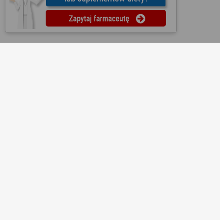
O nas
Regulamin
Ustawienia prywatności
Partnerzy
Współpraca
Mapa strony
Kontakt
Reklama
Informacje dla aptek
Redakcja
Lekopedia
Ziołopedia
Pytania do farmaceutów
Substancje i składniki
Bezpłatna aplikacja KtoMaLek