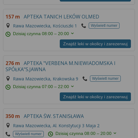
Więcej informacji na temat wykorzystywania
narzędzi zewnętrznych w naszym serwisie
157 m
APTEKA TANICH LEKÓW OLMED
znajdziesz w
Regulaminie Serwisu
.
Rawa Mazowiecka, Kościuszki 1
Wyświetl numer
Dzisiaj czynna
08:00 – 20:00
Znajdź leki w okolicy i zarezerwuj
276 m
APTEKA "VERBENA M.NIEWIADOMSKA I
SPÓŁKA"S.JAWNA
Rawa Mazowiecka, Krakowska 9
Wyświetl numer
Dzisiaj czynna
07:00 – 22:00
Znajdź leki w okolicy i zarezerwuj
350 m
APTEKA ŚW. STANISŁAWA
Rawa Mazowiecka, Al. Konstytucji 3 Maja 2
Dzisiaj czynna
08:00 – 20:00
Wyświetl numer