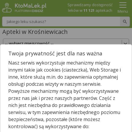
Sprawdzamy dostępność
leków w
11 121
aptekach
Menu
Wpisz nazwę leku
Apteki w Krośniewicach
Twoja prywatność jest dla nas ważna
Sprawdź, które apteki w Krośniewicach posiadają
Nasz serwis wykorzystuje mechanizmy między
Twój lek i zarezerwuj go już teraz!
innymi takie jak cookies (ciasteczka), Web Storage i
Wpisz nazwę leku
inne, które służą m.in. do zapewnienia optymalnej
obsługi podczas wizyty w naszym serwisie.
Powyższe mechanizmy mogą być wykorzystywane
przez nas jak i przez naszych partnerów. Część z
W Krośniewicach są
3
apteki.
nich jest niezbędna do prawidłowego działania
Wybierz typ aptek
serwisu, w tym zapewnienia niezbędnego poziomu
bezpieczeństwa, pozostałe (które możesz
kontrolować) są wykorzystywane do: