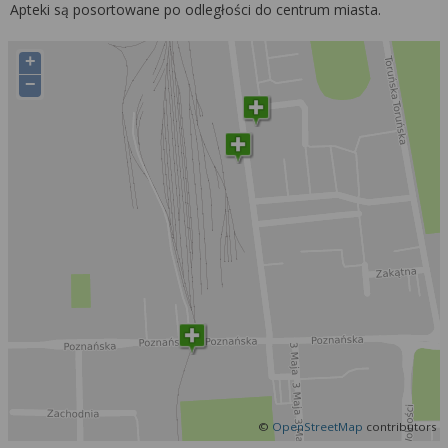
Więcej informacji na temat wykorzystywania
Apteki są posortowane po odległości do centrum miasta.
narzędzi zewnętrznych w naszym serwisie
znajdziesz w
Regulaminie Serwisu
.
+
−
©
OpenStreetMap
contributors