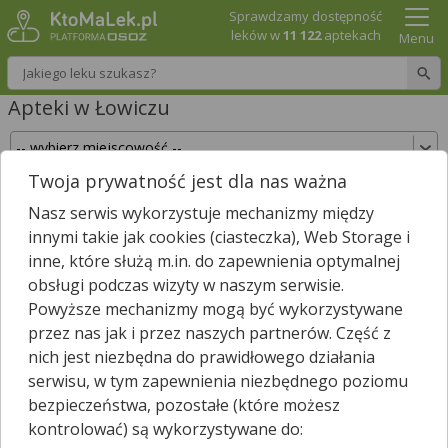
Sprawdzamy dostępność
leków w
11 122
aptekach
Menu
Wpisz nazwę leku
Apteki w Łowiczu
Twoja prywatność jest dla nas ważna
Sprawdź, które apteki w Łowiczu posiadają Twój
Nasz serwis wykorzystuje mechanizmy między
lek i zarezerwuj go już teraz!
innymi takie jak cookies (ciasteczka), Web Storage i
Wpisz nazwę leku
inne, które służą m.in. do zapewnienia optymalnej
obsługi podczas wizyty w naszym serwisie.
Powyższe mechanizmy mogą być wykorzystywane
przez nas jak i przez naszych partnerów. Część z
W Łowiczu jest
11
aptek.
nich jest niezbędna do prawidłowego działania
Wybierz typ aptek
serwisu, w tym zapewnienia niezbędnego poziomu
bezpieczeństwa, pozostałe (które możesz
kontrolować) są wykorzystywane do: