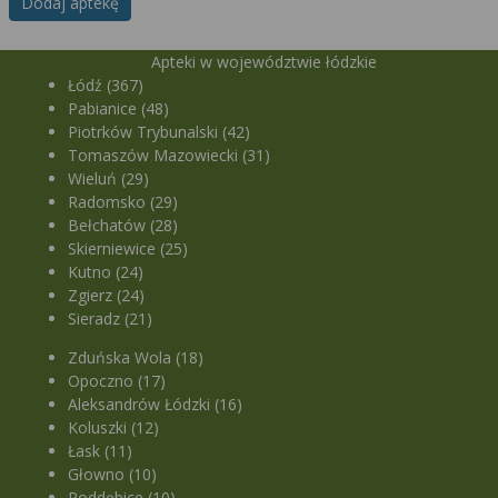
Dodaj aptekę
Apteki w województwie łódzkie
Łódź (367)
Pabianice (48)
Piotrków Trybunalski (42)
Tomaszów Mazowiecki (31)
Wieluń (29)
Radomsko (29)
Bełchatów (28)
Skierniewice (25)
Kutno (24)
Zgierz (24)
Sieradz (21)
Zduńska Wola (18)
Opoczno (17)
Aleksandrów Łódzki (16)
Koluszki (12)
Łask (11)
Głowno (10)
Poddębice (10)