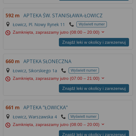
Więcej informacji na temat wykorzystywania
narzędzi zewnętrznych w naszym serwisie
592 m
APTEKA ŚW. STANISŁAWA-ŁOWICZ
znajdziesz w
Regulaminie Serwisu
.
Łowicz, Pl. Nowy Rynek 11
Wyświetl numer
Zamknięta, zapraszamy jutro
(08:00 – 20:00)
Znajdź leki w okolicy i zarezerwuj
660 m
APTEKA SŁONECZNA
Łowicz, Sikorskiego 1a
Wyświetl numer
Zamknięta, zapraszamy jutro
(07:00 – 21:00)
Znajdź leki w okolicy i zarezerwuj
661 m
APTEKA "ŁOWICKA"
Łowicz, Warszawska 4
Wyświetl numer
Zamknięta, zapraszamy jutro
(08:00 – 20:00)
Znajdź leki w okolicy i zarezerwuj