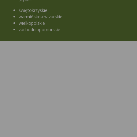
świętokrzyskie
warmińsko-mazurskie
wielkopolskie
zachodniopomorskie