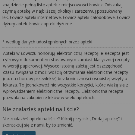
znajdziecie pełną listę aptek z miejscowości Łowicz. Odszukaj
czynną aptekę w najbliższej okolicy i zarezerwuj poszukiwany
lek. Łowicz apteki internetowe. Łowicz apteki całodobowe. Łowicz
dyżury aptek. Łowicz apteki dyżurne.
* według danych udostępnionych przez apteki
Apteki w Łowiczu honorują elektroniczną receptę. e-Recepta jest
cyfrowym dokumentem stosowanym zamiast klasycznej recepty
w wersji papierowej. Wysoce istotną zaletą jest oszczędność
czasu związana z możliwością otrzymania elektroniczne recepty
(np. na choroby przewlekłe) bez konieczności osobistej wizyty u
lekarza. To jednakowoż nie wszystkie korzyści, które wiążą się z
wprowadzeniem elektronicznej recepty. Elektroniczna recepta
pozwala na zakupienie leków w wielu aptekach.
Nie znalazłeś apteki na liście?
Nie znalazłeś apteki na liście? Kliknij przycisk „Dodaj aptekę” i
skontaktuj się z nami, by to zmienić.