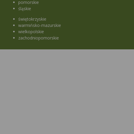
pomorskie
śląskie
świętokrzyskie
warmińsko-mazurskie
wielkopolskie
zachodniopomorskie