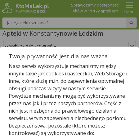
Sprawdzamy dostępność
leków w
11 122
aptekach
Menu
Wpisz nazwę leku
Apteki w Konstantynowie Łódzkim
Twoja prywatność jest dla nas ważna
Sprawdź, które apteki w Konstantynowie
Nasz serwis wykorzystuje mechanizmy między
Łódzkim posiadają Twój lek i zarezerwuj go już
innymi takie jak cookies (ciasteczka), Web Storage i
teraz!
inne, które służą m.in. do zapewnienia optymalnej
Wpisz nazwę leku
obsługi podczas wizyty w naszym serwisie.
Powyższe mechanizmy mogą być wykorzystywane
przez nas jak i przez naszych partnerów. Część z
nich jest niezbędna do prawidłowego działania
W Konstantynowie Łódzkim jest
6
aptek.
serwisu, w tym zapewnienia niezbędnego poziomu
Wybierz typ aptek
bezpieczeństwa, pozostałe (które możesz
kontrolować) są wykorzystywane do: