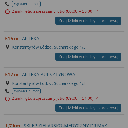
Więcej informacji na temat wykorzystywania
Wyświetl numer
narzędzi zewnętrznych w naszym serwisie
Zamknięta, zapraszamy jutro
(08:00 – 15:00)
znajdziesz w
Regulaminie Serwisu
.
Znajdź leki w okolicy i zarezerwuj
516 m
APTEKA
Konstantynów Łódzki, Sucharskiego 1/3
Znajdź leki w okolicy i zarezerwuj
517 m
APTEKA BURSZTYNOWA
Konstantynów Łódzki, Sucharskiego 1/3
Wyświetl numer
Zamknięta, zapraszamy jutro
(09:00 – 14:00)
Znajdź leki w okolicy i zarezerwuj
1,7 km
SKLEP ZIELARSKO-MEDYCZNY DR.MAX