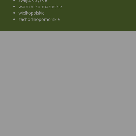
świętokrzyskie
warmińsko-mazurskie
wielkopolskie
zachodniopomorskie