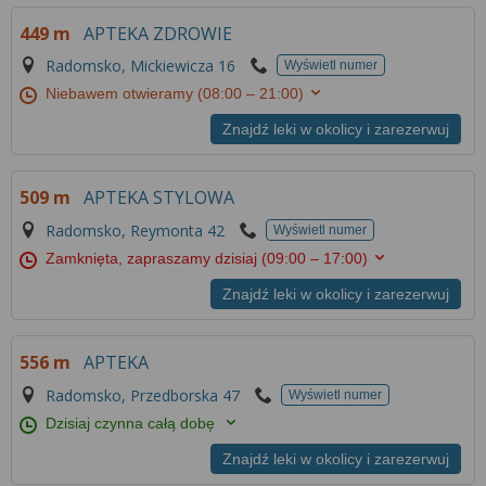
Więcej informacji na temat wykorzystywania
449 m
APTEKA ZDROWIE
narzędzi zewnętrznych w naszym serwisie
znajdziesz w
Regulaminie Serwisu
.
Radomsko, Mickiewicza 16
Wyświetl numer
Niebawem otwieramy
(08:00 – 21:00)
Znajdź leki w okolicy i zarezerwuj
509 m
APTEKA STYLOWA
Radomsko, Reymonta 42
Wyświetl numer
Zamknięta, zapraszamy dzisiaj
(09:00 – 17:00)
Znajdź leki w okolicy i zarezerwuj
556 m
APTEKA
Radomsko, Przedborska 47
Wyświetl numer
Dzisiaj czynna całą dobę
Znajdź leki w okolicy i zarezerwuj