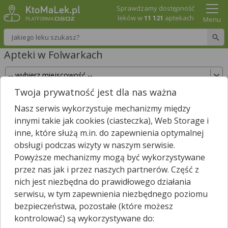
Sprawdzamy dostępność
leków w
11 121
aptekach
Menu
Wpisz nazwę leku
Apteki w Folwarkach
Twoja prywatność jest dla nas ważna
Sprawdź, które apteki w Folwarkach posiadają
Nasz serwis wykorzystuje mechanizmy między
Twój lek i zarezerwuj go już teraz!
innymi takie jak cookies (ciasteczka), Web Storage i
Wpisz nazwę leku
inne, które służą m.in. do zapewnienia optymalnej
obsługi podczas wizyty w naszym serwisie.
Powyższe mechanizmy mogą być wykorzystywane
przez nas jak i przez naszych partnerów. Część z
W pobliżu Folwarków są
24
apteki.
nich jest niezbędna do prawidłowego działania
Wybierz typ aptek
serwisu, w tym zapewnienia niezbędnego poziomu
bezpieczeństwa, pozostałe (które możesz
kontrolować) są wykorzystywane do: