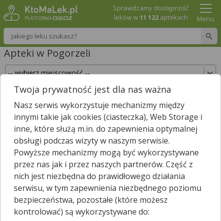
Sprawdzamy dostępność
leków w
11 122
aptekach
Menu
Wpisz nazwę leku
Apteki w Pogorzeli
Twoja prywatność jest dla nas ważna
Sprawdź, które apteki w Pogorzeli posiadają
Nasz serwis wykorzystuje mechanizmy między
Twój lek i zarezerwuj go już teraz!
innymi takie jak cookies (ciasteczka), Web Storage i
Wpisz nazwę leku
inne, które służą m.in. do zapewnienia optymalnej
obsługi podczas wizyty w naszym serwisie.
Powyższe mechanizmy mogą być wykorzystywane
przez nas jak i przez naszych partnerów. Część z
W Pogorzeli są
2
apteki.
nich jest niezbędna do prawidłowego działania
Wybierz typ aptek
serwisu, w tym zapewnienia niezbędnego poziomu
bezpieczeństwa, pozostałe (które możesz
kontrolować) są wykorzystywane do: