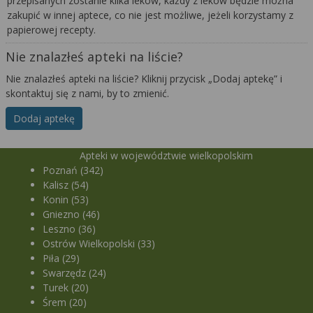
przepisanych zostanie kilka leków, każdy z leków będzie można
zakupić w innej aptece, co nie jest możliwe, jeżeli korzystamy z
papierowej recepty.
Nie znalazłeś apteki na liście?
Nie znalazłeś apteki na liście? Kliknij przycisk „Dodaj aptekę” i
skontaktuj się z nami, by to zmienić.
Dodaj aptekę
Apteki w województwie wielkopolskim
Poznań (342)
Kalisz (54)
Konin (53)
Gniezno (46)
Leszno (36)
Ostrów Wielkopolski (33)
Piła (29)
Swarzędz (24)
Turek (20)
Śrem (20)