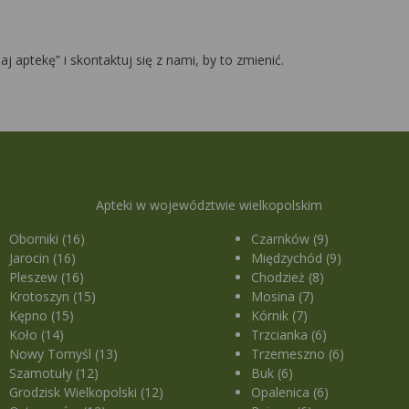
daj aptekę” i skontaktuj się z nami, by to zmienić.
Apteki w województwie wielkopolskim
Oborniki (16)
Czarnków (9)
Jarocin (16)
Międzychód (9)
Pleszew (16)
Chodzież (8)
Krotoszyn (15)
Mosina (7)
Kępno (15)
Kórnik (7)
Koło (14)
Trzcianka (6)
Nowy Tomyśl (13)
Trzemeszno (6)
Szamotuły (12)
Buk (6)
Grodzisk Wielkopolski (12)
Opalenica (6)