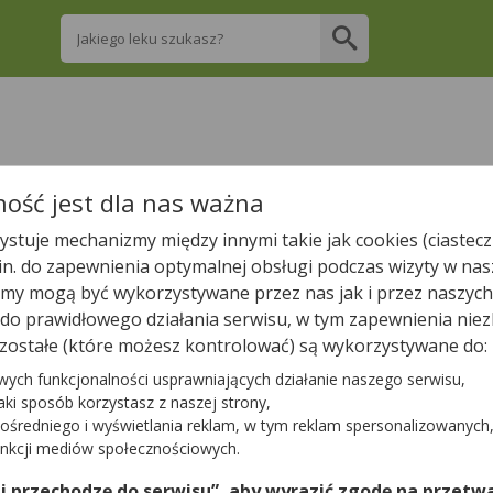
Wpisz nazwę leku
re apteki w Nekli posiadają Twój lek i zarez
ość jest dla nas ważna
stuje mechanizmy między innymi takie jak cookies (ciastecz
Wpisz nazwę leku
.in. do zapewnienia optymalnej obsługi podczas wizyty w nas
y mogą być wykorzystywane przez nas jak i przez naszych
a do prawidłowego działania serwisu, w tym zapewnienia n
zostałe (które możesz kontrolować) są wykorzystywane do:
W Nekli są
2
apteki.
2
apteki zgłosiły nam, że są właśnie otwa
wych funkcjonalności usprawniających działanie naszego serwisu,
jaki sposób korzystasz z naszej strony,
ośredniego i wyświetlania reklam, w tym reklam spersonalizowanych
Tylko otwarte apteki
unkcji mediów społecznościowych.
 i przechodzę do serwisu”, aby wyrazić zgodę na przetwa