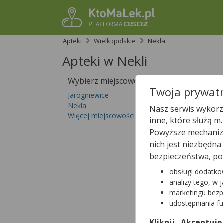
Apteki
Wielkopolskie
Nekla
Apteki w Nekli
Wybierz miejscowość
Sprawdź, któ
Twoja prywatn
Jarogniewice
Nekla
Nasz serwis wykorzy
Więcej miejscowości...
inne, które służą m
Powyższe mechanizm
nich jest niezbędn
bezpieczeństwa, po
obsługi dodatko
analizy tego, w 
marketingu bezp
udostępniania f
Kliknij „Akceptuję