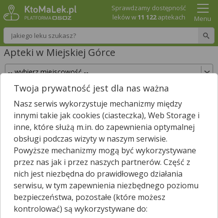
Sprawdzamy dostępność
leków w
11 122
aptekach
Menu
Wpisz nazwę leku
Apteki w Miejskiej Górce
Twoja prywatność jest dla nas ważna
Sprawdź, które apteki w Miejskiej Górce
Nasz serwis wykorzystuje mechanizmy między
posiadają Twój lek i zarezerwuj go już teraz!
innymi takie jak cookies (ciasteczka), Web Storage i
Wpisz nazwę leku
inne, które służą m.in. do zapewnienia optymalnej
obsługi podczas wizyty w naszym serwisie.
Powyższe mechanizmy mogą być wykorzystywane
przez nas jak i przez naszych partnerów. Część z
W Miejskiej Górce są
3
apteki.
nich jest niezbędna do prawidłowego działania
Wybierz typ aptek
serwisu, w tym zapewnienia niezbędnego poziomu
bezpieczeństwa, pozostałe (które możesz
kontrolować) są wykorzystywane do: