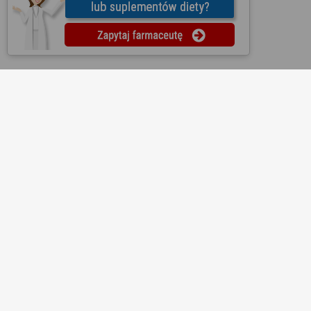
O nas
Regulamin
Ustawienia prywatności
Partnerzy
Współpraca
Mapa strony
Kontakt
Reklama
Informacje dla aptek
Redakcja
Lekopedia
Ziołopedia
Pytania do farmaceutów
Substancje i składniki
Bezpłatna aplikacja KtoMaLek