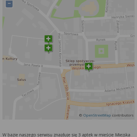
Więcej informacji na temat wykorzystywania
−
narzędzi zewnętrznych w naszym serwisie
znajdziesz w
Regulaminie Serwisu
.
©
OpenStreetMap
contributors
W bazie naszego serwisu znajduje się 3 aptek w mieście Miejska