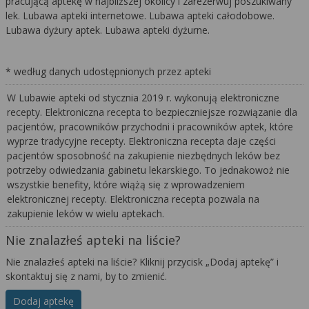
pracującą aptekę w najbliższej okolicy i zarezerwuj poszukiwany
lek. Lubawa apteki internetowe. Lubawa apteki całodobowe.
Lubawa dyżury aptek. Lubawa apteki dyżurne.
* według danych udostępnionych przez apteki
W Lubawie apteki od stycznia 2019 r. wykonują elektroniczne
recepty. Elektroniczna recepta to bezpieczniejsze rozwiązanie dla
pacjentów, pracowników przychodni i pracowników aptek, które
wyprze tradycyjne recepty. Elektroniczna recepta daje części
pacjentów sposobność na zakupienie niezbędnych leków bez
potrzeby odwiedzania gabinetu lekarskiego. To jednakowoż nie
wszystkie benefity, które wiążą się z wprowadzeniem
elektronicznej recepty. Elektroniczna recepta pozwala na
zakupienie leków w wielu aptekach.
Nie znalazłeś apteki na liście?
Nie znalazłeś apteki na liście? Kliknij przycisk „Dodaj aptekę” i
skontaktuj się z nami, by to zmienić.
Dodaj aptekę