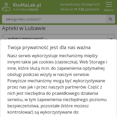
Sprawdzamy dostępność
leków w
11 122
aptekach
Menu
Wpisz nazwę leku
Apteki w Lubawie
Twoja prywatność jest dla nas ważna
Sprawdź, które apteki w Lubawie posiadają Twój
Nasz serwis wykorzystuje mechanizmy między
lek i zarezerwuj go już teraz!
innymi takie jak cookies (ciasteczka), Web Storage i
Wpisz nazwę leku
inne, które służą m.in. do zapewnienia optymalnej
obsługi podczas wizyty w naszym serwisie.
Powyższe mechanizmy mogą być wykorzystywane
przez nas jak i przez naszych partnerów. Część z
W Lubawie jest
8
aptek.
nich jest niezbędna do prawidłowego działania
Wybierz typ aptek
serwisu, w tym zapewnienia niezbędnego poziomu
bezpieczeństwa, pozostałe (które możesz
kontrolować) są wykorzystywane do: