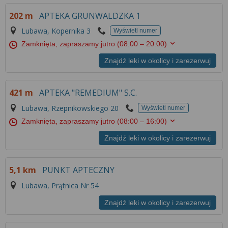
Więcej informacji na temat wykorzystywania
202 m
APTEKA GRUNWALDZKA 1
narzędzi zewnętrznych w naszym serwisie
znajdziesz w
Regulaminie Serwisu
.
Lubawa, Kopernika 3
Wyświetl numer
Zamknięta, zapraszamy jutro
(08:00 – 20:00)
Znajdź leki w okolicy i zarezerwuj
421 m
APTEKA "REMEDIUM" S.C.
Lubawa, Rzepnikowskiego 20
Wyświetl numer
Zamknięta, zapraszamy jutro
(08:00 – 16:00)
Znajdź leki w okolicy i zarezerwuj
5,1 km
PUNKT APTECZNY
Lubawa, Prątnica Nr 54
Znajdź leki w okolicy i zarezerwuj