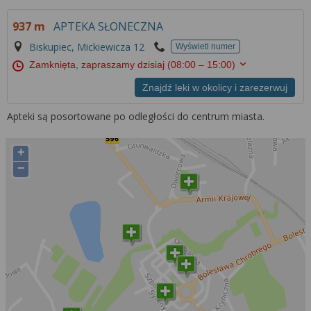
937 m
APTEKA SŁONECZNA
Biskupiec, Mickiewicza 12
Wyświetl numer
Zamknięta, zapraszamy dzisiaj
(08:00 – 15:00)
Znajdź leki w okolicy i zarezerwuj
Apteki są posortowane po odległości do centrum miasta.
+
−