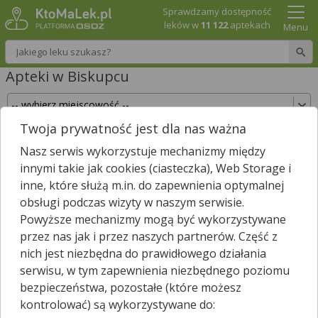
Sprawdzamy dostępność
leków w
11 122
aptekach
Menu
Wpisz nazwę leku
Apteki w Biskupcu
Twoja prywatność jest dla nas ważna
Sprawdź, które apteki w Biskupcu posiadają
Nasz serwis wykorzystuje mechanizmy między
Twój lek i zarezerwuj go już teraz!
innymi takie jak cookies (ciasteczka), Web Storage i
Wpisz nazwę leku
inne, które służą m.in. do zapewnienia optymalnej
obsługi podczas wizyty w naszym serwisie.
Powyższe mechanizmy mogą być wykorzystywane
przez nas jak i przez naszych partnerów. Część z
W Biskupcu jest
7
aptek.
nich jest niezbędna do prawidłowego działania
Wybierz typ aptek
serwisu, w tym zapewnienia niezbędnego poziomu
bezpieczeństwa, pozostałe (które możesz
kontrolować) są wykorzystywane do: