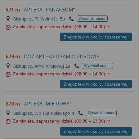
Więcej informacji na temat wykorzystywania
571 m
APTEKA "PANACEUM"
narzędzi zewnętrznych w naszym serwisie
znajdziesz w
Regulaminie Serwisu
.
Biskupiec, Pl. Wolności 5a
Wyświetl numer
Zamknięta, zapraszamy dzisiaj
(08:00 – 14:00)
Znajdź leki w okolicy i zarezerwuj
679 m
DOZ APTEKA DBAM O ZDROWIE
Biskupiec, Armii Krajowej 2a
Wyświetl numer
Zamknięta, zapraszamy dzisiaj
(08:00 – 14:00)
Znajdź leki w okolicy i zarezerwuj
878 m
APTEKA "MIETOWA"
Biskupiec, Wojska Polskiego 4
Wyświetl numer
Zamknięta, zapraszamy dzisiaj
(09:00 – 13:00)
Znajdź leki w okolicy i zarezerwuj