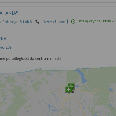
A "ANIA"
Dzisiaj czynna
08:00 – 
 Polskiego 8 Lok.3
Wyświetl numer
EKA
owo 27a
ane po odległości do centrum miasta.