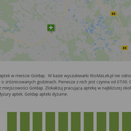
7 aptek w mieście Gołdap. W bazie wyszukiwarki KtoMaLek.pl nie od
o zróżnicowanych godzinach. Pierwsza z nich jest czynna od 07:00. O
 z miejscowości Gołdap. Zlokalizuj pracującą aptekę w najbliższej oko
yżury aptek. Gołdap apteki dyżurne.