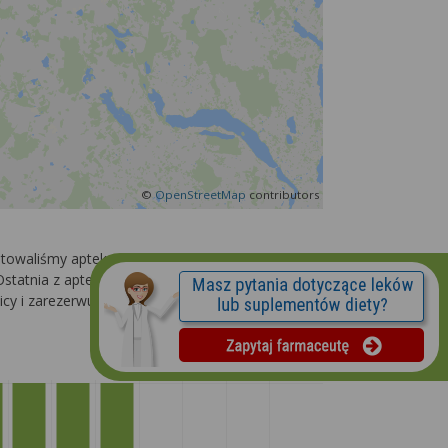
©
OpenStreetMap
contributors
notowaliśmy aptek całodobowych z miasta Gołdap.
statnia z aptek zamyka się o 21:00. Na naszej
licy i zarezerwuj poszukiwany lek. Gołdap apteki