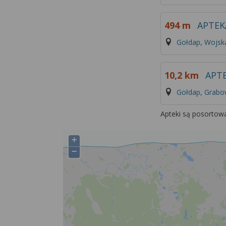
494 m
APTEK
Gołdap, Wojska
10,2 km
APT
Gołdap, Grab
Apteki są posortow
+
−