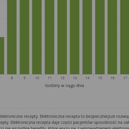
Godziny w ciągu dnia
lektroniczne recepty. Elektroniczna recepta to bezpieczniejsze rozwi
epty. Elektroniczna recepta daje części pacjentów sposobność na za
ż nie wszystkie benefity, które wiążą się z wprowadzeniem elektroni