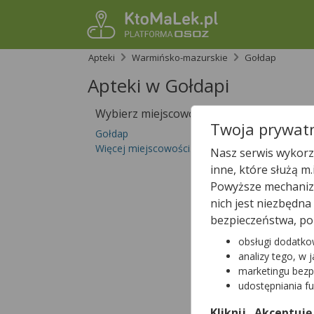
Apteki
Warmińsko-mazurskie
Gołdap
Apteki w Gołdapi
Wybierz miejscowość
Sprawdź, któ
Twoja prywatn
Gołdap
Więcej miejscowości...
Nasz serwis wykorzy
inne, które służą m
Powyższe mechanizm
nich jest niezbędn
bezpieczeństwa, po
obsługi dodatko
analizy tego, w 
marketingu bezp
udostępniania f
Kliknij „Akceptuję