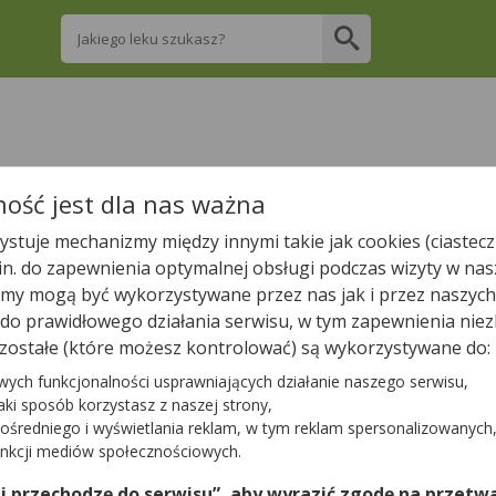
Wpisz nazwę leku
re apteki w Gołdapi posiadają Twój lek i za
ość jest dla nas ważna
stuje mechanizmy między innymi takie jak cookies (ciastecz
Wpisz nazwę leku
.in. do zapewnienia optymalnej obsługi podczas wizyty w nas
y mogą być wykorzystywane przez nas jak i przez naszych
a do prawidłowego działania serwisu, w tym zapewnienia n
zostałe (które możesz kontrolować) są wykorzystywane do:
W Gołdapi jest
7
aptek.
5
aptek zgłosiło nam, że są właśnie o
wych funkcjonalności usprawniających działanie naszego serwisu,
jaki sposób korzystasz z naszej strony,
ośredniego i wyświetlania reklam, w tym reklam spersonalizowanych
Tylko otwarte apteki
unkcji mediów społecznościowych.
 i przechodzę do serwisu”, aby wyrazić zgodę na przetwa