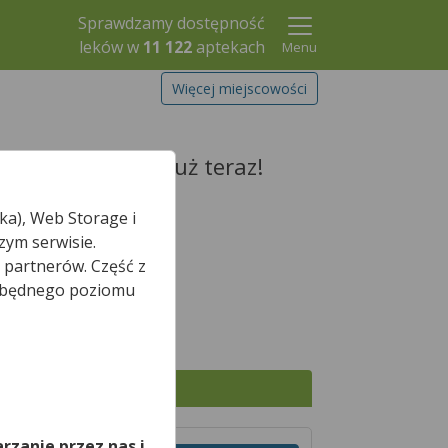
Sprawdzamy dostępność
leków w
11 122
aptekach
Menu
Więcej miejscowości
i zarezerwuj go już teraz!
ka), Web Storage i
zym serwisie.
 partnerów. Część z
Szukaj leku
iezbędnego poziomu
,
Wszystkie apteki
rzanie przez nas i