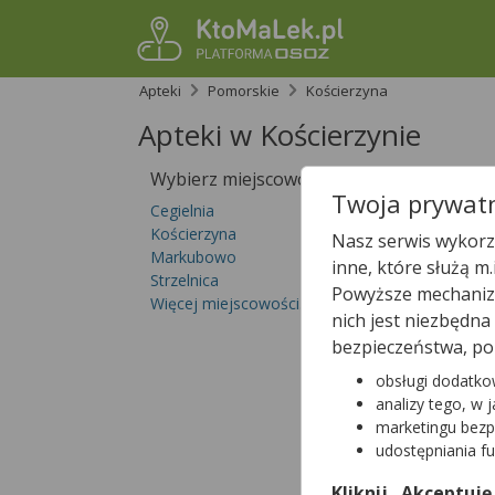
Apteki
Pomorskie
Kościerzyna
Apteki w Kościerzynie
Wybierz miejscowość
Sprawdź, któ
Twoja prywatn
Cegielnia
Kościerzyna
Nasz serwis wykorzy
Markubowo
inne, które służą m
Strzelnica
Powyższe mechanizm
Więcej miejscowości...
nich jest niezbędn
bezpieczeństwa, po
obsługi dodatko
analizy tego, w 
marketingu bezp
udostępniania f
Kliknij „Akceptuję