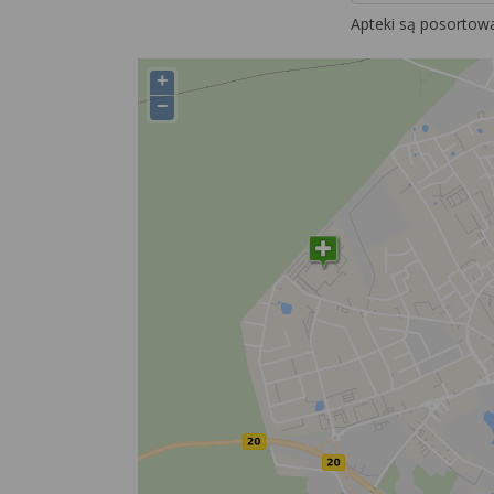
Apteki są posortow
+
−