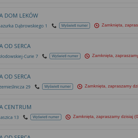
A DOM LEKÓW
Zamknięta, zapras
Mazurka Dąbrowskiego 1
Wyświetl numer
A OD SERCA
Zamknięta, zapraszamy
kłodowskiej-Curie 7
Wyświetl numer
A OD SERCA
Zamknięta, zapraszamy dzi
zemieślnicza 29
Wyświetl numer
KA CENTRUM
Zamknięta, zapraszamy dzisiaj
(
taszica 13
Wyświetl numer
A OD SERCA