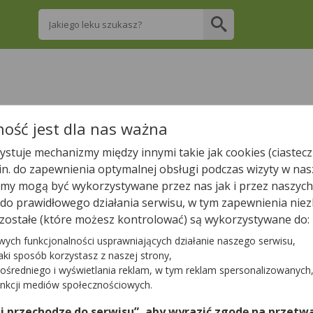
Wpisz nazwę leku
re apteki w Kościerzynie posiadają Twój lek 
ość jest dla nas ważna
stuje mechanizmy między innymi takie jak cookies (ciastecz
Wpisz nazwę leku
.in. do zapewnienia optymalnej obsługi podczas wizyty w nas
y mogą być wykorzystywane przez nas jak i przez naszych
a do prawidłowego działania serwisu, w tym zapewnienia n
zostałe (które możesz kontrolować) są wykorzystywane do:
W Kościerzynie jest
14
aptek.
wych funkcjonalności usprawniających działanie naszego serwisu,
jaki sposób korzystasz z naszej strony,
ośredniego i wyświetlania reklam, w tym reklam spersonalizowanych
Tylko otwarte apteki
unkcji mediów społecznościowych.
 i przechodzę do serwisu”, aby wyrazić zgodę na przetwa