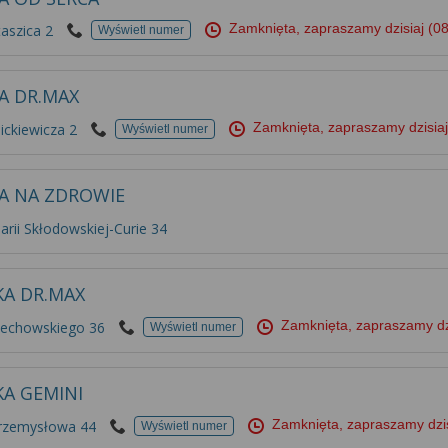
Zamknięta, zapraszamy dzisiaj
(08
taszica 2
Wyświetl numer
A DR.MAX
Zamknięta, zapraszamy dzisia
ickiewicza 2
Wyświetl numer
A NA ZDROWIE
arii Skłodowskiej-Curie 34
KA DR.MAX
Zamknięta, zapraszamy dz
Piechowskiego 36
Wyświetl numer
KA GEMINI
Zamknięta, zapraszamy dzi
Przemysłowa 44
Wyświetl numer