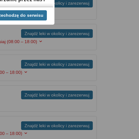
Znajdź leki w okolicy i zarezerwuj
:00 – 20:00)
rzechodzę do serwisu
ej chwili cofnąć,
lach. Jeżeli chcesz
możesz tego dokonać
Znajdź leki w okolicy i zarezerwuj
siaj
(08:00 – 18:00)
rwisie znajdziesz
Znajdź leki w okolicy i zarezerwuj
:00 – 18:00)
Znajdź leki w okolicy i zarezerwuj
Znajdź leki w okolicy i zarezerwuj
:00 – 18:00)