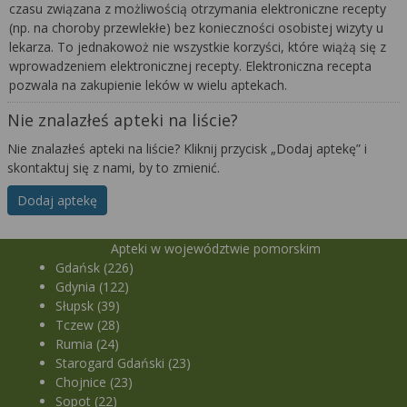
czasu związana z możliwością otrzymania elektroniczne recepty
(np. na choroby przewlekłe) bez konieczności osobistej wizyty u
lekarza. To jednakowoż nie wszystkie korzyści, które wiążą się z
wprowadzeniem elektronicznej recepty. Elektroniczna recepta
pozwala na zakupienie leków w wielu aptekach.
Nie znalazłeś apteki na liście?
Nie znalazłeś apteki na liście? Kliknij przycisk „Dodaj aptekę” i
skontaktuj się z nami, by to zmienić.
Dodaj aptekę
Apteki w województwie pomorskim
Gdańsk (226)
Gdynia (122)
Słupsk (39)
Tczew (28)
Rumia (24)
Starogard Gdański (23)
Chojnice (23)
Sopot (22)