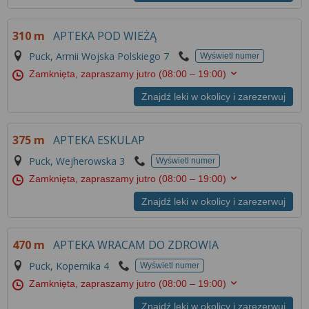
Więcej informacji na temat wykorzystywania
narzędzi zewnętrznych w naszym serwisie
310 m
APTEKA POD WIEŻĄ
znajdziesz w
Regulaminie Serwisu
.
Puck, Armii Wojska Polskiego 7
Wyświetl numer
Zamknięta, zapraszamy jutro
(08:00 – 19:00)
Znajdź leki w okolicy i zarezerwuj
375 m
APTEKA ESKULAP
Puck, Wejherowska 3
Wyświetl numer
Zamknięta, zapraszamy jutro
(08:00 – 19:00)
Znajdź leki w okolicy i zarezerwuj
470 m
APTEKA WRACAM DO ZDROWIA
Puck, Kopernika 4
Wyświetl numer
Zamknięta, zapraszamy jutro
(08:00 – 19:00)
Znajdź leki w okolicy i zarezerwuj