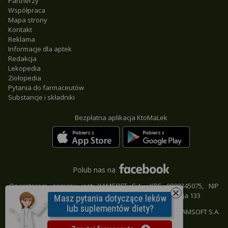
Partnerzy
Współpraca
Mapa strony
Kontakt
Reklama
Informacje dla aptek
Redakcja
Lekopedia
Ziołopedia
Pytania do farmaceutów
Substancje i składniki
Bezpłatna aplikacja KtoMaLek
Polub nas na
Operatorem serwisu jest KAMSOFT S.A., KRS 0000345075, NIP
9542685559, REGON 241371988, 40-235 Katowice, ul. 1 Maja 133
© KAMSOFT S.A.