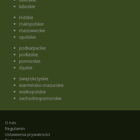
lubuskie
łódzkie
małopolskie
mazowieckie
opolskie
podkarpackie
podlaskie
pomorskie
śląskie
świętokrzyskie
warmińsko-mazurskie
wielkopolskie
zachodniopomorskie
O nas
Regulamin
Ustawienia prywatności