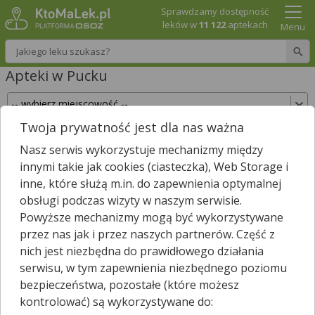
Sprawdzamy dostępność
leków w
11 122
aptekach
Menu
Wpisz nazwę leku
Apteki w Pucku
Twoja prywatność jest dla nas ważna
Sprawdź, które apteki w Pucku posiadają Twój
Nasz serwis wykorzystuje mechanizmy między
lek i zarezerwuj go już teraz!
innymi takie jak cookies (ciasteczka), Web Storage i
Wpisz nazwę leku
inne, które służą m.in. do zapewnienia optymalnej
obsługi podczas wizyty w naszym serwisie.
Powyższe mechanizmy mogą być wykorzystywane
przez nas jak i przez naszych partnerów. Część z
W Pucku jest
14
aptek.
1
apteka zgłosiła nam, że jest właśnie
nich jest niezbędna do prawidłowego działania
*
otwarta.
serwisu, w tym zapewnienia niezbędnego poziomu
Wybierz typ aptek
bezpieczeństwa, pozostałe (które możesz
kontrolować) są wykorzystywane do: