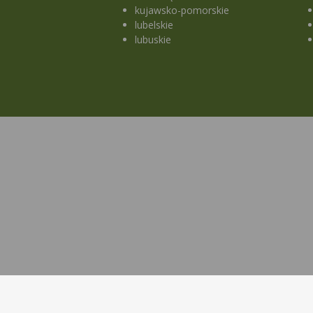
kujawsko-pomorskie
lubelskie
lubuskie
O nas
Map