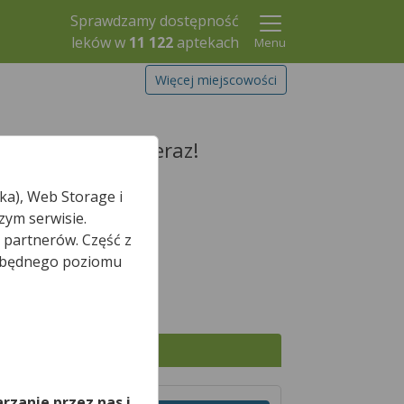
Sprawdzamy dostępność
leków w
11 122
aptekach
Menu
Więcej miejscowości
rezerwuj go już teraz!
ka), Web Storage i
zym serwisie.
 partnerów. Część z
Szukaj leku
iezbędnego poziomu
,
Wszystkie apteki
rzanie przez nas i