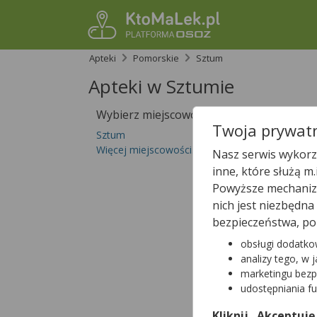
Apteki
Pomorskie
Sztum
Apteki w Sztumie
Wybierz miejscowość
Sprawdź, któ
Twoja prywatn
Sztum
Więcej miejscowości...
Nasz serwis wykorzy
inne, które służą m
Powyższe mechanizm
nich jest niezbędn
bezpieczeństwa, po
obsługi dodatko
analizy tego, w 
marketingu bezp
udostępniania f
Kliknij „Akceptuję