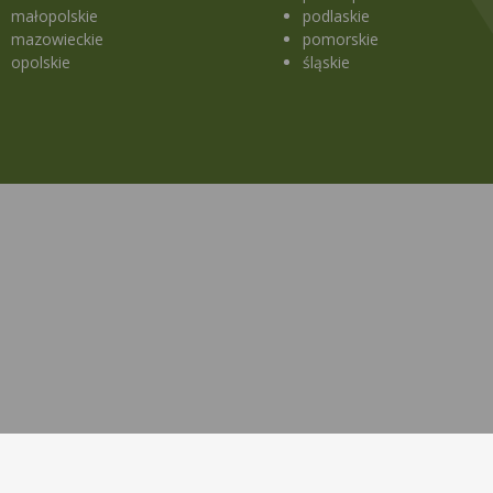
małopolskie
podlaskie
mazowieckie
pomorskie
opolskie
śląskie
a strony
Lekopedia