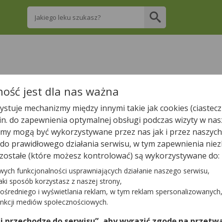
Wpisz nazwę leku
re apteki w Sztumie posiadają Twój lek i za
ość jest dla nas ważna
stuje mechanizmy między innymi takie jak cookies (ciastecz
Wpisz nazwę leku
.in. do zapewnienia optymalnej obsługi podczas wizyty w nas
y mogą być wykorzystywane przez nas jak i przez naszych
a do prawidłowego działania serwisu, w tym zapewnienia n
zostałe (które możesz kontrolować) są wykorzystywane do:
W Sztumie jest
5
aptek.
wych funkcjonalności usprawniających działanie naszego serwisu,
jaki sposób korzystasz z naszej strony,
ośredniego i wyświetlania reklam, w tym reklam spersonalizowanych
Tylko otwarte apteki
unkcji mediów społecznościowych.
 i przechodzę do serwisu”, aby wyrazić zgodę na przetwa