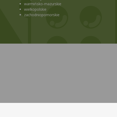
warmińsko-mazurskie
wielkopolskie
zachodniopomorskie
Bezpłatna aplikacja KtoMaLek