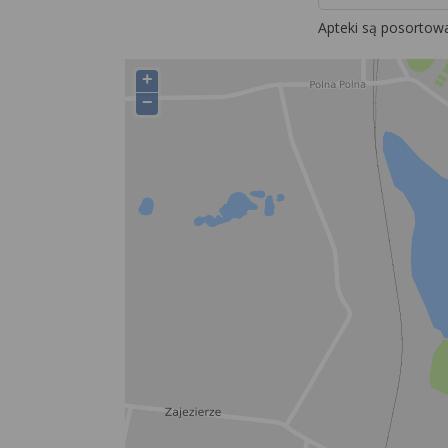
Apteki są posortow
+
−