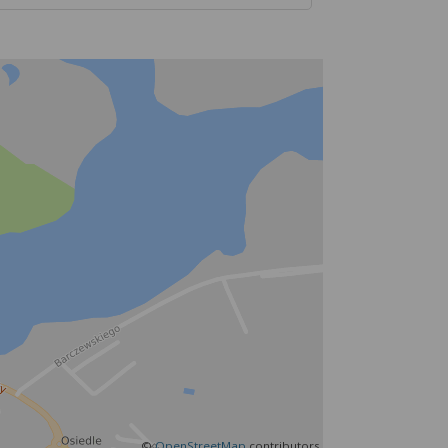
©
OpenStreetMap
contributors