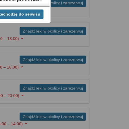
Znajdź leki w okolicy i zarezerwuj
0 – 13:00)
rzechodzę do serwisu
ej chwili cofnąć,
lach. Jeżeli chcesz
możesz tego dokonać
Znajdź leki w okolicy i zarezerwuj
00 – 13:00)
rwisie znajdziesz
Znajdź leki w okolicy i zarezerwuj
0 – 16:00)
Znajdź leki w okolicy i zarezerwuj
00 – 20:00)
Znajdź leki w okolicy i zarezerwuj
8:00 – 14:00)