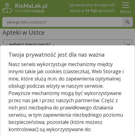
Sprawdzamy dostępność
leków w
11 122
aptekach
Menu
Wpisz nazwę leku
Apteki w Ustce
Twoja prywatność jest dla nas ważna
Sprawdź, które apteki w Ustce posiadają Twój
Nasz serwis wykorzystuje mechanizmy między
lek i zarezerwuj go już teraz!
innymi takie jak cookies (ciasteczka), Web Storage i
Wpisz nazwę leku
inne, które służą m.in. do zapewnienia optymalnej
obsługi podczas wizyty w naszym serwisie.
Powyższe mechanizmy mogą być wykorzystywane
przez nas jak i przez naszych partnerów. Część z
W Ustce jest
11
aptek.
4
apteki zgłosiły nam, że są właśnie
nich jest niezbędna do prawidłowego działania
*
otwarte.
serwisu, w tym zapewnienia niezbędnego poziomu
Wybierz typ aptek
bezpieczeństwa, pozostałe (które możesz
kontrolować) są wykorzystywane do: