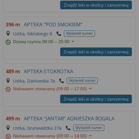
Więcej informacji na temat wykorzystywania
Znajdź leki w okolicy i zarezerwuj
narzędzi zewnętrznych w naszym serwisie
znajdziesz w
Regulaminie Serwisu
.
396 m
APTEKA "POD SMOKIEM"
Ustka, Kilińskiego 8
Wyświetl numer
Dzisiaj czynna
08:00 – 20:00
Znajdź leki w okolicy i zarezerwuj
489 m
APTEKA STOKROTKA
Ustka, Darłowska 7a
Wyświetl numer
Niebawem otwieramy
(09:00 – 17:00)
Znajdź leki w okolicy i zarezerwuj
499 m
APTEKA "JANTAR" AGNIESZKA ROGALA
Ustka, Grunwaldzka 27a
Wyświetl numer
Niebawem otwieramy
(09:00 – 14:00)