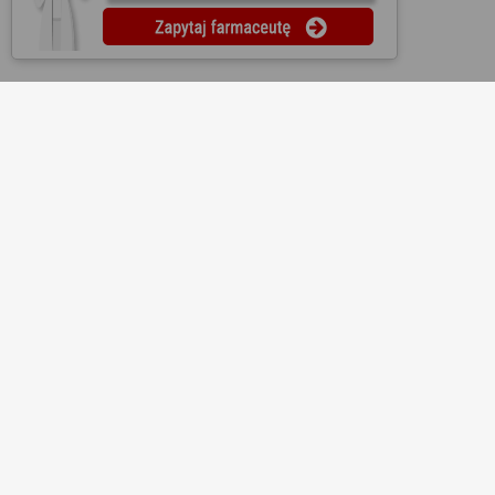
O nas
Regulamin
Ustawienia prywatności
Partnerzy
Współpraca
Mapa strony
Kontakt
Reklama
Informacje dla aptek
Redakcja
Lekopedia
Ziołopedia
Pytania do farmaceutów
Substancje i składniki
Bezpłatna aplikacja KtoMaLek