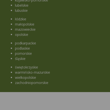
kujawsko-pomorskie
lubelskie
lubuskie
łódzkie
małopolskie
mazowieckie
opolskie
podkarpackie
podlaskie
pomorskie
śląskie
świętokrzyskie
warmińsko-mazurskie
wielkopolskie
zachodniopomorskie