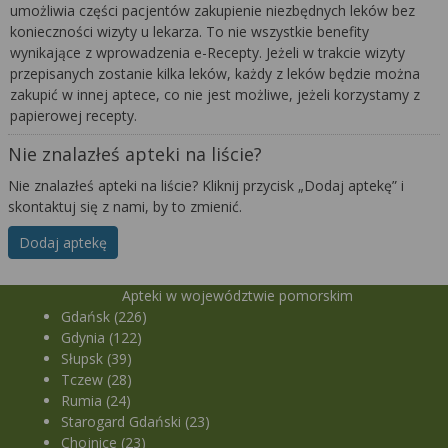
umożliwia części pacjentów zakupienie niezbędnych leków bez
konieczności wizyty u lekarza. To nie wszystkie benefity
wynikające z wprowadzenia e-Recepty. Jeżeli w trakcie wizyty
przepisanych zostanie kilka leków, każdy z leków będzie można
zakupić w innej aptece, co nie jest możliwe, jeżeli korzystamy z
papierowej recepty.
Nie znalazłeś apteki na liście?
Nie znalazłeś apteki na liście? Kliknij przycisk „Dodaj aptekę” i
skontaktuj się z nami, by to zmienić.
Dodaj aptekę
Apteki w województwie pomorskim
Gdańsk (226)
Gdynia (122)
Słupsk (39)
Tczew (28)
Rumia (24)
Starogard Gdański (23)
Chojnice (23)