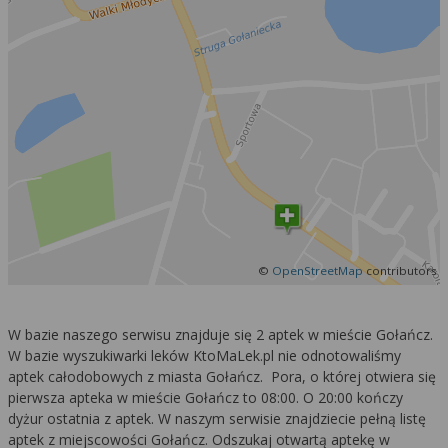
Więcej informacji na temat wykorzystywania
narzędzi zewnętrznych w naszym serwisie
znajdziesz w
Regulaminie Serwisu
.
©
OpenStreetMap
contributors
W bazie naszego serwisu znajduje się 2 aptek w mieście Gołańcz.
W bazie wyszukiwarki leków KtoMaLek.pl nie odnotowaliśmy
aptek całodobowych z miasta Gołańcz. Pora, o której otwiera się
pierwsza apteka w mieście Gołańcz to 08:00. O 20:00 kończy
dyżur ostatnia z aptek. W naszym serwisie znajdziecie pełną listę
aptek z miejscowości Gołańcz. Odszukaj otwartą aptekę w