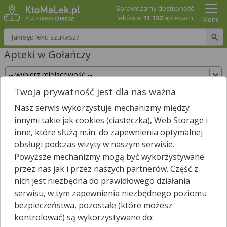
Sprawdzamy dostępność
leków w
11 122
aptekach
Menu
Wpisz nazwę leku
Apteki w Gołańczy
Twoja prywatność jest dla nas ważna
Sprawdź, które apteki w Gołańczy posiadają Twój
Nasz serwis wykorzystuje mechanizmy między
lek i zarezerwuj go już teraz!
innymi takie jak cookies (ciasteczka), Web Storage i
Wpisz nazwę leku
inne, które służą m.in. do zapewnienia optymalnej
obsługi podczas wizyty w naszym serwisie.
Powyższe mechanizmy mogą być wykorzystywane
przez nas jak i przez naszych partnerów. Część z
W Gołańczy są
2
apteki.
2
apteki zgłosiły nam, że są właśnie
nich jest niezbędna do prawidłowego działania
*
otwarte.
serwisu, w tym zapewnienia niezbędnego poziomu
Wybierz typ aptek
bezpieczeństwa, pozostałe (które możesz
kontrolować) są wykorzystywane do: