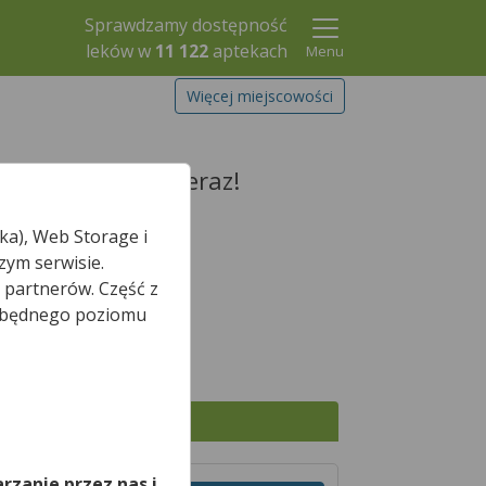
Sprawdzamy dostępność
leków w
11 122
aptekach
Menu
Więcej miejscowości
rezerwuj go już teraz!
ka), Web Storage i
zym serwisie.
 partnerów. Część z
Szukaj leku
iezbędnego poziomu
,
Wszystkie apteki
rzanie przez nas i