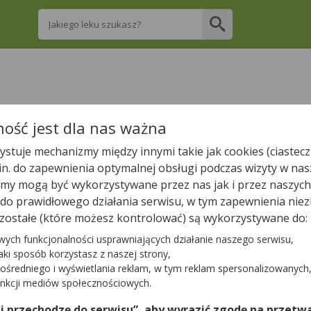
Wpisz nazwę leku
re apteki w Osinach posiadają Twój lek i za
ość jest dla nas ważna
stuje mechanizmy między innymi takie jak cookies (ciastecz
Wpisz nazwę leku
.in. do zapewnienia optymalnej obsługi podczas wizyty w nas
y mogą być wykorzystywane przez nas jak i przez naszych
a do prawidłowego działania serwisu, w tym zapewnienia n
zostałe (które możesz kontrolować) są wykorzystywane do:
W pobliżu Osin jest
9
aptek.
wych funkcjonalności usprawniających działanie naszego serwisu,
jaki sposób korzystasz z naszej strony,
ośredniego i wyświetlania reklam, w tym reklam spersonalizowanych
Tylko otwarte apteki
unkcji mediów społecznościowych.
 i przechodzę do serwisu”, aby wyrazić zgodę na przetwa