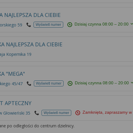
A NAJLEPSZA DLA CIEBIE
Dzisiaj czynna
08:00 – 20:00
orskiego 59
Wyświetl numer
A NAJLEPSZA DLA CIEBIE
aja Kopernika 19
KA "MEGA"
Dzisiaj czynna
08:00 – 20:00
kiego 45/47
Wyświetl numer
T APTECZNY
Zamknięta, zapraszamy w 
 Głowieński 35
Wyświetl numer
ne po odległości do centrum dzielnicy.