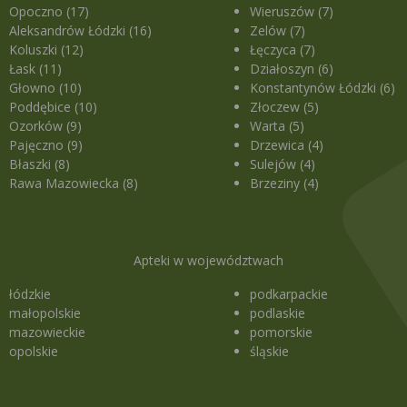
Opoczno (17)
Wieruszów (7)
Aleksandrów Łódzki (16)
Zelów (7)
Koluszki (12)
Łęczyca (7)
Łask (11)
Działoszyn (6)
Głowno (10)
Konstantynów Łódzki (6)
Poddębice (10)
Złoczew (5)
Ozorków (9)
Warta (5)
Pajęczno (9)
Drzewica (4)
Błaszki (8)
Sulejów (4)
Rawa Mazowiecka (8)
Brzeziny (4)
Apteki w województwach
łódzkie
podkarpackie
małopolskie
podlaskie
mazowieckie
pomorskie
opolskie
śląskie