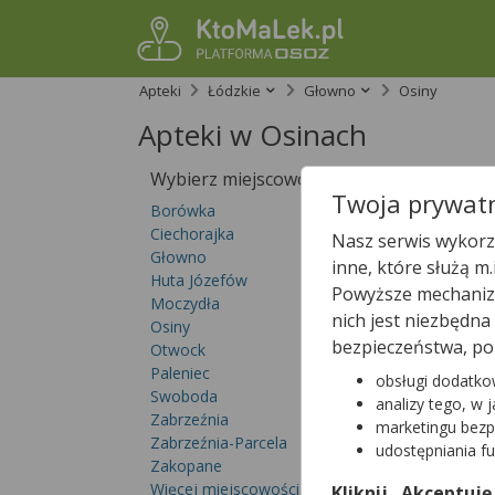
Apteki
Łódzkie
Głowno
Osiny
Apteki w Osinach
Wybierz miejscowość
Sprawdź, któ
Twoja prywatn
Borówka
Ciechorajka
Nasz serwis wykorzy
Głowno
inne, które służą m
Huta Józefów
Powyższe mechanizm
Moczydła
nich jest niezbędn
Osiny
bezpieczeństwa, po
Otwock
Paleniec
obsługi dodatko
Swoboda
analizy tego, w 
Zabrzeźnia
marketingu bezp
Zabrzeźnia-Parcela
udostępniania f
Zakopane
Więcej miejscowości...
Kliknij „Akceptuję