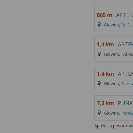
865 m
APTEK
Głowno, W. Sik
1,3 km
APTEK
Głowno, Mikoł
1,4 km
APTE
Głowno, Sikors
7,3 km
PUNK
Głowno, Popów
Apteki są posortowa