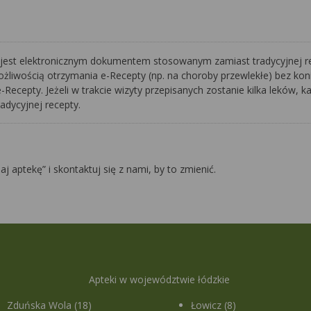
a jest elektronicznym dokumentem stosowanym zamiast tradycyjnej re
żliwością otrzymania e-Recepty (np. na choroby przewlekłe) bez konie
Recepty. Jeżeli w trakcie wizyty przepisanych zostanie kilka leków,
radycyjnej recepty.
daj aptekę” i skontaktuj się z nami, by to zmienić.
Apteki w województwie łódzkie
Zduńska Wola (18)
Łowicz (8)