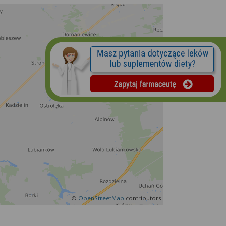
©
OpenStreetMap
contributors