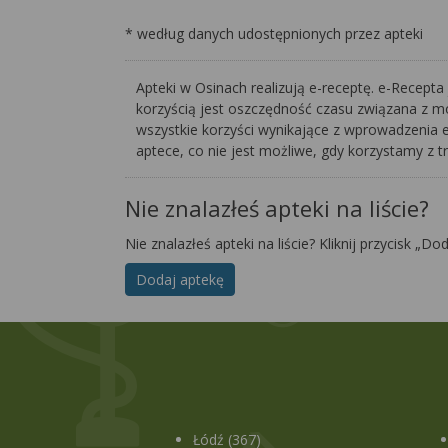
* według danych udostępnionych przez apteki
Apteki w Osinach realizują e-receptę. e-Recept
korzyścią jest oszczędność czasu związana z mo
wszystkie korzyści wynikające z wprowadzenia e-
aptece, co nie jest możliwe, gdy korzystamy z t
Nie znalazłeś apteki na liście?
Nie znalazłeś apteki na liście? Kliknij przycisk „Do
Dodaj aptekę
Łódź (367)