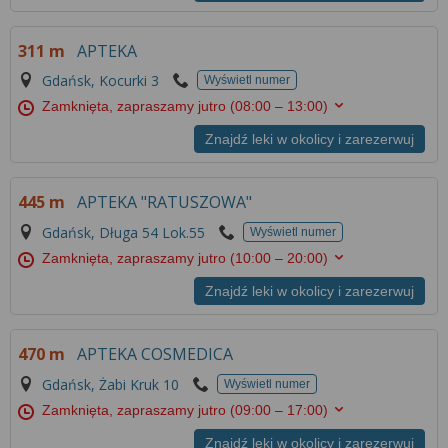
Więcej informacji na temat wykorzystywania
narzędzi zewnętrznych w naszym serwisie
311 m
APTEKA
znajdziesz w
Regulaminie Serwisu
.
Gdańsk, Kocurki 3
Wyświetl numer
Zamknięta, zapraszamy jutro
(08:00 – 13:00)
Znajdź leki w okolicy i zarezerwuj
445 m
APTEKA "RATUSZOWA"
Gdańsk, Długa 54 Lok.55
Wyświetl numer
Zamknięta, zapraszamy jutro
(10:00 – 20:00)
Znajdź leki w okolicy i zarezerwuj
470 m
APTEKA COSMEDICA
Gdańsk, Żabi Kruk 10
Wyświetl numer
Zamknięta, zapraszamy jutro
(09:00 – 17:00)
Znajdź leki w okolicy i zarezerwuj