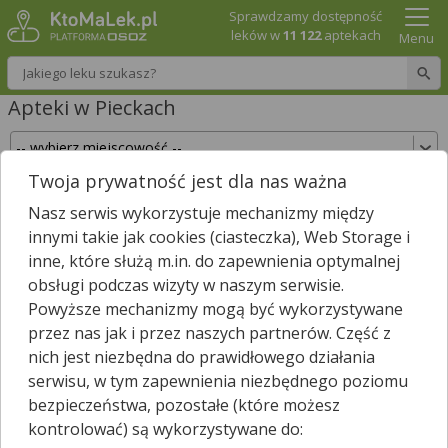
Sprawdzamy dostępność
leków w
11 122
aptekach
Menu
Wpisz nazwę leku
Apteki w Pieckach
Twoja prywatność jest dla nas ważna
Sprawdź, które apteki w Pieckach posiadają Twój
Nasz serwis wykorzystuje mechanizmy między
lek i zarezerwuj go już teraz!
innymi takie jak cookies (ciasteczka), Web Storage i
Wpisz nazwę leku
inne, które służą m.in. do zapewnienia optymalnej
obsługi podczas wizyty w naszym serwisie.
Powyższe mechanizmy mogą być wykorzystywane
przez nas jak i przez naszych partnerów. Część z
W pobliżu Piecek jest
215
aptek.
nich jest niezbędna do prawidłowego działania
Wybierz typ aptek
serwisu, w tym zapewnienia niezbędnego poziomu
bezpieczeństwa, pozostałe (które możesz
kontrolować) są wykorzystywane do: