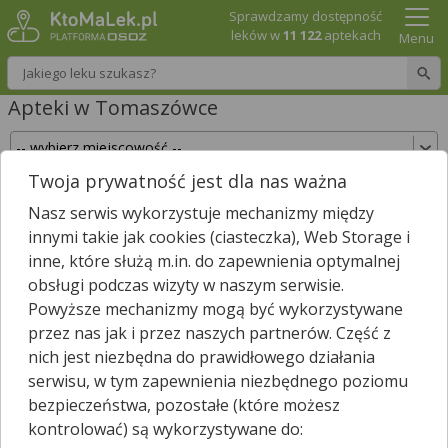
Sprawdzamy dostępność
leków w
11 122
aptekach
Menu
Wpisz nazwę leku
Apteki w Tomaszówce
Twoja prywatność jest dla nas ważna
Sprawdź, które apteki w Tomaszówce posiadają
Nasz serwis wykorzystuje mechanizmy między
Twój lek i zarezerwuj go już teraz!
innymi takie jak cookies (ciasteczka), Web Storage i
Wpisz nazwę leku
inne, które służą m.in. do zapewnienia optymalnej
obsługi podczas wizyty w naszym serwisie.
Powyższe mechanizmy mogą być wykorzystywane
przez nas jak i przez naszych partnerów. Część z
W pobliżu Tomaszówki jest
5
aptek.
nich jest niezbędna do prawidłowego działania
Wybierz typ aptek
serwisu, w tym zapewnienia niezbędnego poziomu
bezpieczeństwa, pozostałe (które możesz
kontrolować) są wykorzystywane do: