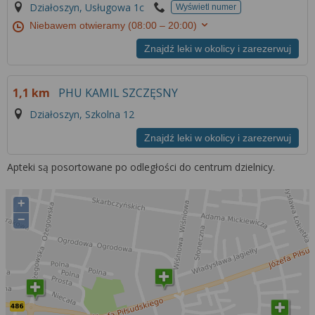
Więcej informacji na temat wykorzystywania
Działoszyn, Usługowa 1c
Wyświetl numer
narzędzi zewnętrznych w naszym serwisie
Niebawem otwieramy
(08:00 – 20:00)
znajdziesz w
Regulaminie Serwisu
.
Znajdź leki w okolicy i zarezerwuj
1,1 km
PHU KAMIL SZCZĘSNY
Działoszyn, Szkolna 12
Znajdź leki w okolicy i zarezerwuj
Apteki są posortowane po odległości do centrum dzielnicy.
+
−