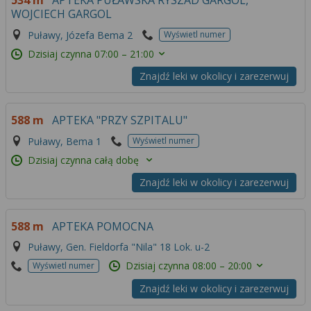
534 m
APTEKA PUŁAWSKA RYSZAD GARGOL,
WOJCIECH GARGOL
Puławy, Józefa Bema 2
Wyświetl numer
Dzisiaj czynna
07:00 – 21:00
Znajdź leki w okolicy i zarezerwuj
588 m
APTEKA "PRZY SZPITALU"
Puławy, Bema 1
Wyświetl numer
Dzisiaj czynna całą dobę
Znajdź leki w okolicy i zarezerwuj
588 m
APTEKA POMOCNA
Puławy, Gen. Fieldorfa "Nila" 18 Lok. u-2
Dzisiaj czynna
08:00 – 20:00
Wyświetl numer
Znajdź leki w okolicy i zarezerwuj