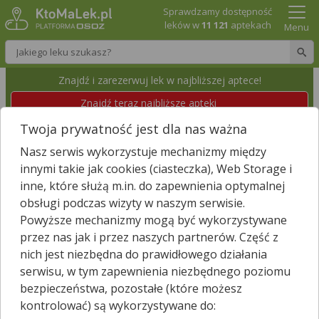
Sprawdzamy dostępność
leków w
11 121
aptekach
Menu
Wpisz nazwę leku
Znajdź i zarezerwuj lek w najbliższej aptece!
Znajdź teraz najbliższe apteki
Twoja prywatność jest dla nas ważna
APTEKA
Nasz serwis wykorzystuje mechanizmy między
Puławy, Norwida 22
Wyświetl numer
innymi takie jak cookies (ciasteczka), Web Storage i
Id apteki: 430 245
Dzisiaj czynna
08:00 – 20:00
inne, które służą m.in. do zapewnienia optymalnej
obsługi podczas wizyty w naszym serwisie.
Powyższe mechanizmy mogą być wykorzystywane
Znajdź leki w okolicy i zarezerwuj
przez nas jak i przez naszych partnerów. Część z
nich jest niezbędna do prawidłowego działania
serwisu, w tym zapewnienia niezbędnego poziomu
bezpieczeństwa, pozostałe (które możesz
Godziny otwarcia
kontrolować) są wykorzystywane do:
poniedziałek - piątek