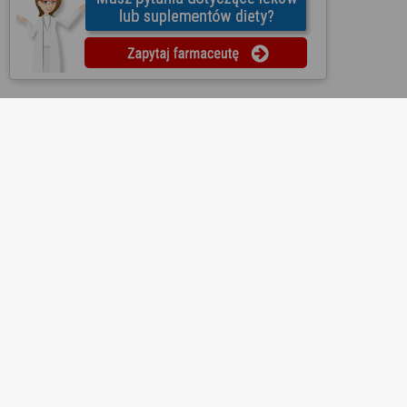
O nas
Regulamin
Ustawienia prywatności
Partnerzy
Współpraca
Mapa strony
Kontakt
Reklama
Informacje dla aptek
Redakcja
Lekopedia
Ziołopedia
Pytania do farmaceutów
Substancje i składniki
Bezpłatna aplikacja KtoMaLek