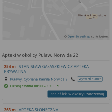
Więcej informacji na temat wykorzystywania
narzędzi zewnętrznych w naszym serwisie
znajdziesz w
Regulaminie Serwisu
.
©
OpenStreetMap
contributors
Apteki w okolicy Puław, Norwida 22
254 m
STANISŁAW GAŁASZKIEWICZ APTEKA
PRYWATNA
Puławy, Cypriana Kamila Norwida 9
Wyświetl numer
Dzisiaj czynna
08:00 – 19:00
Znajdź leki w okolicy i zarezerwuj
263 m
APTEKA SŁONECZNA