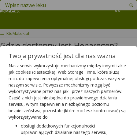
Znajdź lek w swojej okolicy
Koszyk
KtoMaLek.pl
Gdzie dostępny jest Heparegen?
Twoja prywatność jest dla nas ważna
Dzień dobry czy jest lęk Heparegen
Nasz serwis wykorzystuje mechanizmy między innymi takie
Dotyczy ulotki
Heparegen
jak cookies (ciasteczka), Web Storage i inne, które służą
m.in. do zapewnienia optymalnej obsługi podczas wizyty w
Dotyczy:
Kobieta, 70 lat
naszym serwisie. Powyższe mechanizmy mogą być
wykorzystywane przez nas jak i przez naszych partnerów.
Część z nich jest niezbędna do prawidłowego działania
serwisu, w tym zapewnienia niezbędnego poziomu
bezpieczeństwa, pozostałe (które możesz kontrolować) są
wykorzystywane do:
obsługi dodatkowych funkcjonalności
usprawniających działanie naszego serwisu,
Zobacz, która apteka w Twoim mieście ma lek
Heparegen
.