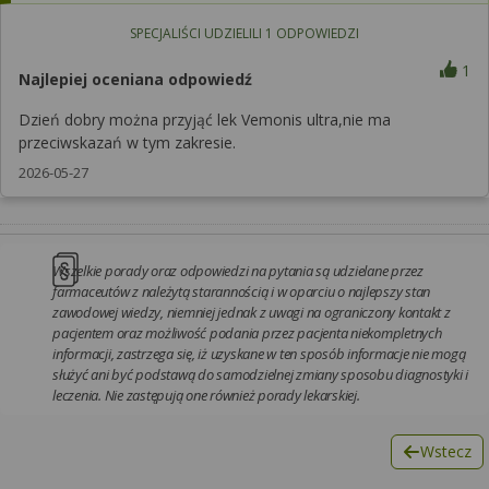
SPECJALIŚCI UDZIELILI
1
ODPOWIEDZI
1
Najlepiej oceniana odpowiedź
Dzień dobry można przyjąć lek Vemonis ultra,nie ma
przeciwskazań w tym zakresie.
2026-05-27
Wszelkie porady oraz odpowiedzi na pytania są udzielane przez
farmaceutów z należytą starannością i w oparciu o najlepszy stan
zawodowej wiedzy, niemniej jednak z uwagi na ograniczony kontakt z
pacjentem oraz możliwość podania przez pacjenta niekompletnych
informacji, zastrzega się, iż uzyskane w ten sposób informacje nie mogą
służyć ani być podstawą do samodzielnej zmiany sposobu diagnostyki i
leczenia. Nie zastępują one również porady lekarskiej.
Wstecz