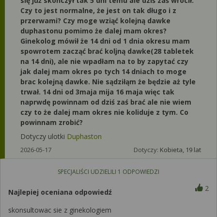
się już skończył tak 5 dni temu ale dziś zaś wrócił.
Czy to jest normalne, że jest on tak długo i z
przerwami? Czy moge wziąć kolejną dawke
duphastonu pomimo że dalej mam okres?
Ginekolog mówił że 14 dni od 1 dnia okresu mam
spowrotem zacząć brać koljną dawke(28 tabletek
na 14 dni), ale nie wpadłam na to by zapytać czy
jak dalej mam okres po tych 14 dniach to moge
brac kolejną dawke. Nie sądziłąm że będzie aż tyle
trwał. 14 dni od 3maja mija 16 maja więc tak
naprwdę powinnam od dziś zaś brać ale nie wiem
czy to że dalej mam okres nie koliduje z tym. Co
powinnam zrobić?
Dotyczy ulotki
Duphaston
2026-05-17
Dotyczy:
Kobieta, 19 lat
SPECJALIŚCI UDZIELILI
1
ODPOWIEDZI
2
Najlepiej oceniana odpowiedź
skonsultowac sie z ginekologiem