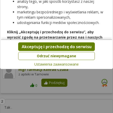
analizy tego, w jaki sposób korzystasz z naszej
Sprawdzaj dostępność leków w ponad aptek w całej Polsce!
strony,
marketingu bezpośredniego i wyświetlania reklam, w
Sprawdź teraz
tym reklam spersonalizowanych,
udostępniania funkcji mediów społecznościowych.
Odpowiedzi farmaceutów
Kliknij „Akceptuję i przechodzę do serwisu”, aby
wyrazić zgodę na przetwarzanie przez nas i naszych
partnerów Twoich danych w powyższych celach.
Akceptuję i przechodzę do serwisu
Tak.
Pamiętaj, że wyrażenie zgody jest dobrowolne, a wyrażoną
zgodę możesz w każdej chwili cofnąć, możesz też wycofać
Odrzuć niewymagane
2023-01-16
zgodę na przetwarzanie Twoich danych tylko w niektórych
Ustawienia zaawansowane
celach. Jeżeli chcesz dowiedzieć się więcej lub chcesz
mgr farmacji Konrad Czuba
przeprowadzić konfigurację szczegółową, to możesz tego
z apteki w Tarnowie
dokonać za pomocą „Ustawień zaawansowanych”.
Podziękuj
Więcej informacji na temat wykorzystywania narzędzi
0
zewnętrznych w naszym serwisie znajdziesz w
Regulaminie
Serwisu
.
Tak .