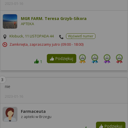
2023-01-16
MGR FARM. Teresa Grzyb-Sikora
APTEKA
Kłobuck, 11 LISTOPADA 44
Wyświetl numer
Zamknięta, zapraszamy jutro
(09:00 - 18:00)
Podziękuj
1
nie
2023-01-16
Farmaceuta
z apteki w Brzegu
Podziękuj