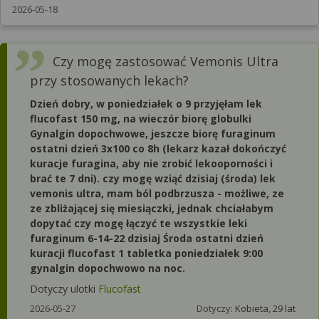
2026-05-18
Czy mogę zastosować Vemonis Ultra
przy stosowanych lekach?
Dzień dobry, w poniedziałek o 9 przyjęłam lek
flucofast 150 mg, na wieczór biorę globulki
Gynalgin dopochwowe, jeszcze biorę furaginum
ostatni dzień 3x100 co 8h (lekarz kazał dokończyć
kuracje furagina, aby nie zrobić lekooporności i
brać te 7 dni). czy mogę wziąć dzisiaj (środa) lek
vemonis ultra, mam ból podbrzusza - możliwe, ze
ze zbliżającej się miesiączki, jednak chciałabym
dopytać czy mogę łączyć te wszystkie leki
furaginum 6-14-22 dzisiaj Środa ostatni dzień
kuracji flucofast 1 tabletka poniedziałek 9:00
gynalgin dopochwowo na noc.
Dotyczy ulotki
Flucofast
2026-05-27
Dotyczy:
Kobieta, 29 lat