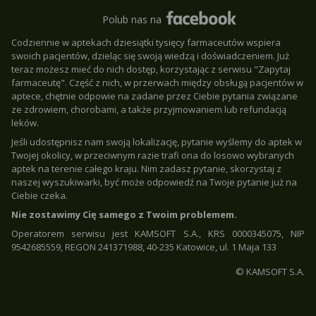
Polub nas na
Codziennie w aptekach dziesiątki tysięcy farmaceutów wspiera
swoich pacjentów, dzieląc się swoją wiedzą i doświadczeniem. Już
teraz możesz mieć do nich dostęp, korzystając z serwisu "Zapytaj
farmaceutę". Część z nich, w przerwach między obsługą pacjentów w
aptece, chętnie odpowie na zadane przez Ciebie pytania związane
ze zdrowiem, chorobami, a także przyjmowaniem lub refundacją
leków.
Jeśli udostępnisz nam swoją lokalizację, pytanie wyślemy do aptek w
Twojej okolicy, w przeciwnym razie trafi ona do losowo wybranych
aptek na terenie całego kraju. Nim zadasz pytanie, skorzystaj z
naszej wyszukiwarki, być może odpowiedź na Twoje pytanie już na
Ciebie czeka.
Nie zostawimy Cię samego z Twoim problemem.
Operatorem serwisu jest KAMSOFT S.A., KRS 0000345075, NIP
9542685559, REGON 241371988, 40-235 Katowice, ul. 1 Maja 133
© KAMSOFT S.A.