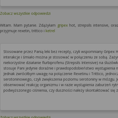
Zobacz wszystkie odpowiedzi
Witam. Mam pytanie. Zdążyłam
gripex
hot, strepsils intensive, or
przyjmuje rexetin, trittico i
ketrel
Stosowane przez Panią leki bez recepty, czyli wspomniany Gripex 
interakcje i śmiało można je stosować w połączeniu ze sobą. Zaży
niekorzystne działanie flurbiprofenu (Strepsils Intensive) na śluzów
stosuje Pani jedynie doraźnie i prawdopodobieństwo wystąpienia n
Jednak zwróciłbym uwagę na połączenie Rexetinu i Trittico, jedn
serotoninowego, czyli zwiększenia poziomu serotoniny w mózgu. Je
obserwować reakcję organizmu i w razie wystąpienia zaburzeń rytm
podwyższonego ciśnienia, czy duszności należy skontaktować się z
Zobacz wszystkie odpowiedzi