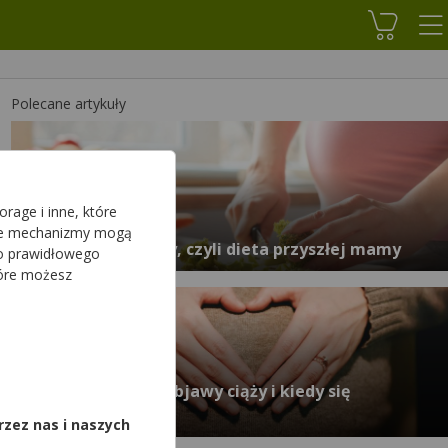
Koszyk
Polecane artykuły
rage i inne, które
sze mechanizmy mogą
Odżywianie w ciąży, czyli dieta przyszłej mamy
do prawidłowego
tóre możesz
,
Jakie są pierwsze objawy ciąży i kiedy się
pojawiają?
rzez nas i naszych