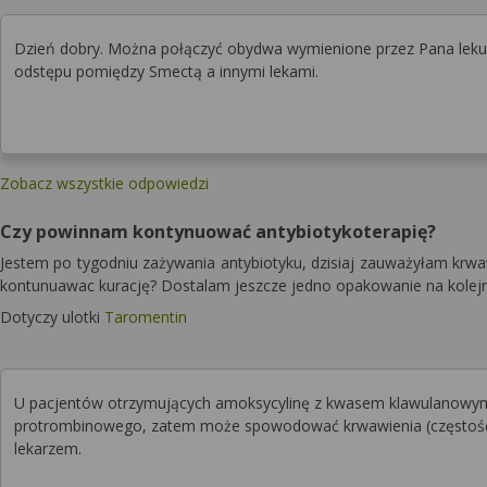
Dzień dobry. Można połączyć obydwa wymienione przez Pana lek
odstępu pomiędzy Smectą a innymi lekami.
Zobacz wszystkie odpowiedzi
Czy powinnam kontynuować antybiotykoterapię?
Jestem po tygodniu zażywania antybiotyku, dzisiaj zauważyłam krwa
kontunuawac kurację? Dostalam jeszcze jedno opakowanie na kolejn
Dotyczy ulotki
Taromentin
U pacjentów otrzymujących amoksycylinę z kwasem klawulanowym
protrombinowego, zatem może spowodować krwawienia (częstość n
lekarzem.