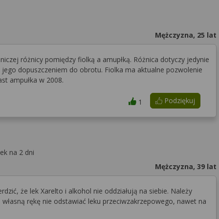
Mężczyzna, 25 lat
niczej różnicy pomiędzy fiolką a amupłką. Różnica dotyczy jedynie
 i jego dopuszczeniem do obrotu. Fiolka ma aktualne pozwolenie
ast ampułka w 2008.
Podziękuj
1
ek na 2 dni
Mężczyzna, 39 lat
zić, że lek Xarelto i alkohol nie oddziałują na siebie. Należy
na własną rękę nie odstawiać leku przeciwzakrzepowego, nawet na