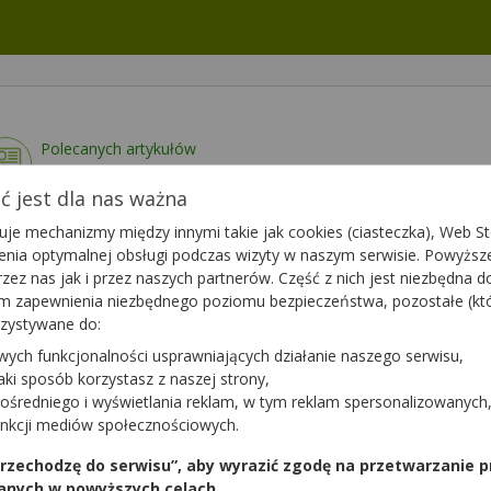
Polecanych artykułów
0
Lista artykułów
 jest dla nas ważna
je mechanizmy między innymi takie jak cookies (ciasteczka), Web Sto
ienia optymalnej obsługi podczas wizyty w naszym serwisie. Powyż
zez nas jak i przez naszych partnerów. Część z nich jest niezbędna 
tym zapewnienia niezbędnego poziomu bezpieczeństwa, pozostałe (k
rzystywane do:
ytanie do apteki,
Zapytaj teraz
wych funkcjonalności usprawniających działanie naszego serwisu,
ten farmaceuta?
jaki sposób korzystasz z naszej strony,
ośredniego i wyświetlania reklam, w tym reklam spersonalizowanych
unkcji mediów społecznościowych.
 przechodzę do serwisu”, aby wyrazić zgodę na przetwarzanie p
anych w powyższych celach.