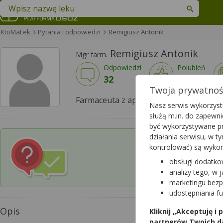
Znajdź lek w swojej okolicy
KtoMaLek
Pytania i odpowiedzi
Remigiusz Antonik
Remigiusz Antonik
Mgr farm.
Odpowiedzi
Polubień
32
165
Twoja prywatność
Farmaceuta z apteki w Piasecznie
Nasz serwis wykorzystu
służą m.in. do zapewn
być wykorzystywane pr
działania serwisu, w 
kontrolować) są wyko
Czy chcesz wysłać p
obsługi dodatko
w której pracuje 
analizy tego, w 
marketingu bezp
udostępniania f
Opis
Kliknij „Akceptuję i
partnerów Twoich d