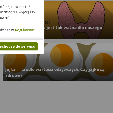
cofnąć, możesz też
edzieć się więcej lub
tawień
Tarczyca - dlaczego jest tak ważna dla naszego
jdziesz w
Regulaminie
organizmu?
zechodzę do serwisu
Jajka — źródło wartości odżywczych. Czy jajka są
zdrowe?