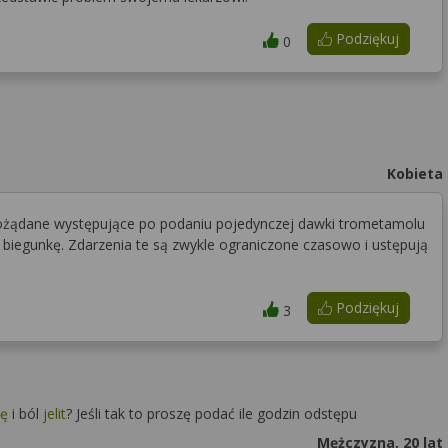
Podziękuj
0
Kobieta
epożądane występujące po podaniu pojedynczej dawki trometamolu
iegunkę. Zdarzenia te są zwykle ograniczone czasowo i ustępują
Podziękuj
3
kę
i ból
jelit
? Jeśli tak to proszę podać ile godzin odstępu
Mężczyzna, 20 lat