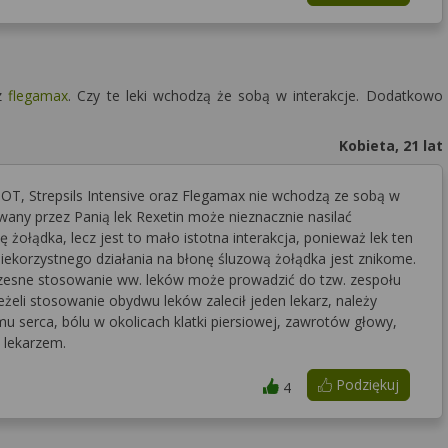
az
flegamax
. Czy te leki wchodzą że sobą w interakcje. Dodatkowo
Kobieta, 21 lat
HOT, Strepsils Intensive oraz Flegamax nie wchodzą ze sobą w
wany przez Panią lek Rexetin może nieznacznie nasilać
kę żołądka, lecz jest to mało istotna interakcja, ponieważ lek ten
iekorzystnego działania na błonę śluzową żołądka jest znikome.
oczesne stosowanie ww. leków może prowadzić do tzw. zespołu
żeli stosowanie obydwu leków zalecił jeden lekarz, należy
u serca, bólu w okolicach klatki piersiowej, zawrotów głowy,
 lekarzem.
Podziękuj
4