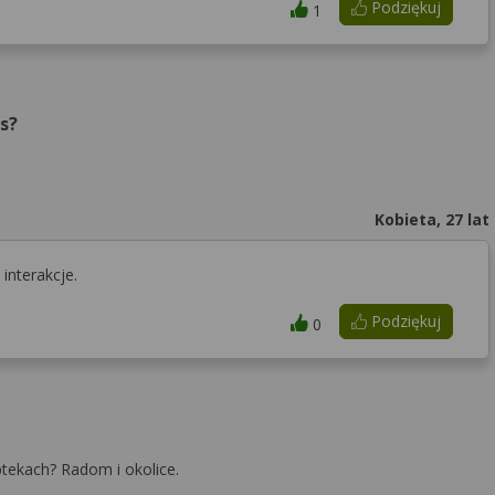
Podziękuj
1
s?
Kobieta, 27 lat
interakcje.
Podziękuj
0
ptekach? Radom i okolice.