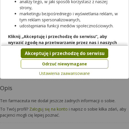
analizy tego, w jaki sposób korzystasz z naszej
strony,
marketingu bezpośredniego i wyświetlania reklam, w
tym reklam spersonalizowanych,
udostępniania funkcji mediów społecznościowych.
Kliknij „Akceptuję i przechodzę do serwisu”, aby
wyrazić zgodę na przetwarzanie przez nas i naszych
Czy chcesz wysłać pytanie do apteki,
partnerów Twoich danych w powyższych celach.
w której pracuje ten farmaceuta?
Akceptuję i przechodzę do serwisu
Pamiętaj, że wyrażenie zgody jest dobrowolne, a wyrażoną
zgodę możesz w każdej chwili cofnąć, możesz też wycofać
Zapytaj teraz
Odrzuć niewymagane
zgodę na przetwarzanie Twoich danych tylko w niektórych
Ustawienia zaawansowane
celach. Jeżeli chcesz dowiedzieć się więcej lub chcesz
przeprowadzić konfigurację szczegółową, to możesz tego
Opis
dokonać za pomocą „Ustawień zaawansowanych”.
Więcej informacji na temat wykorzystywania narzędzi
Ten farmaceuta nie dodał jeszcze żadnych informacji o sobie.
zewnętrznych w naszym serwisie znajdziesz w
Regulaminie
Serwisu
.
To Twój profil?
Zaloguj się na konto
i napisz o sobie kilka zdań, aby
pacjenci mogli cię lepiej poznać.