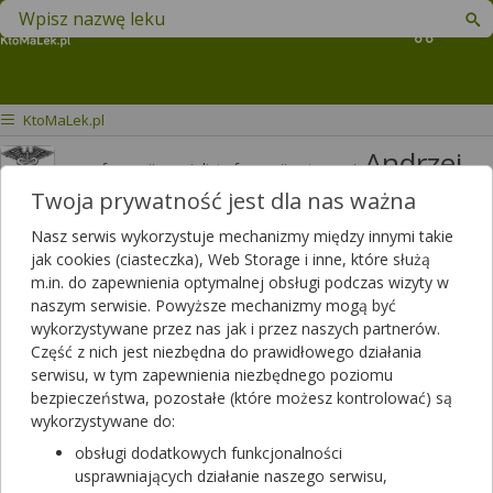
Znajdź lek w swojej okolicy
Koszyk
KtoMaLek.pl
Andrzej
mgr farmacji specjalista farmacji aptecznej
Jakimiuk
Twoja prywatność jest dla nas ważna
Odpowiedzi
Polubień
Nasz serwis wykorzystuje mechanizmy między innymi takie
3820
3426
jak cookies (ciasteczka), Web Storage i inne, które służą
m.in. do zapewnienia optymalnej obsługi podczas wizyty w
Polecanych artykułów
naszym serwisie. Powyższe mechanizmy mogą być
114
Lista artykułów
wykorzystywane przez nas jak i przez naszych partnerów.
Część z nich jest niezbędna do prawidłowego działania
APTEKA RODZINNA, Opole Lubelskie
serwisu, w tym zapewnienia niezbędnego poziomu
Opole Lubelskie, LUBELSKA 13
bezpieczeństwa, pozostałe (które możesz kontrolować) są
wykorzystywane do:
Wyświetl numer
obsługi dodatkowych funkcjonalności
Zamknięta, zapraszamy w poniedziałek
usprawniających działanie naszego serwisu,
(07:00 - 20:00)