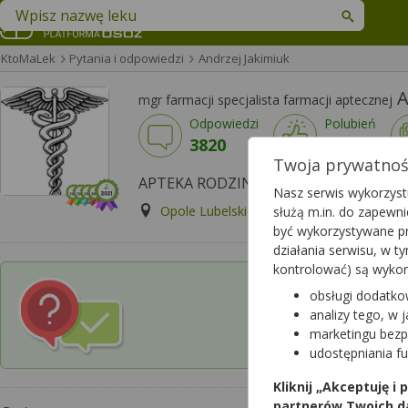
Znajdź lek w swojej okolicy
KtoMaLek
Pytania i odpowiedzi
Andrzej Jakimiuk
A
mgr farmacji specjalista farmacji aptecznej
Odpowiedzi
Polubień
3820
3426
Twoja prywatność
APTEKA RODZINNA, Opole Lubelskie
Nasz serwis wykorzystu
Opole Lubelskie, LUBELSKA 13
Wyś
służą m.in. do zapewn
być wykorzystywane pr
działania serwisu, w 
kontrolować) są wyko
obsługi dodatko
Czy chcesz wysłać p
analizy tego, w 
w której pracuje 
marketingu bezp
udostępniania f
Kliknij „Akceptuję i
partnerów Twoich d