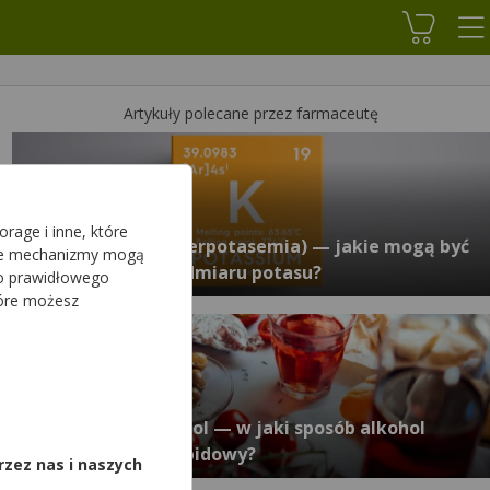
Koszyk
Artykuły polecane przez farmaceutę
rage i inne, które
Hiperkaliemia (hiperpotasemia) — jakie mogą być
sze mechanizmy mogą
objawy i skutki nadmiaru potasu?
do prawidłowego
tóre możesz
,
Alkohol a cholesterol — w jaki sposób alkohol
wpływa na profil lipidowy?
rzez nas i naszych