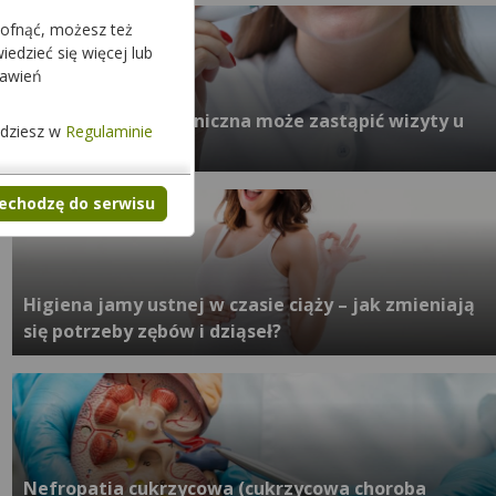
cofnąć, możesz też
edzieć się więcej lub
tawień
Czy szczoteczka soniczna może zastąpić wizyty u
jdziesz w
Regulaminie
dentysty?
zechodzę do serwisu
Higiena jamy ustnej w czasie ciąży – jak zmieniają
się potrzeby zębów i dziąseł?
Nefropatia cukrzycowa (cukrzycowa choroba