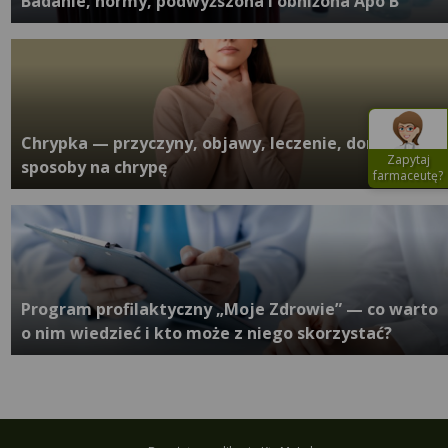
Badanie, normy, podwyższona i obniżona Apo B
Chrypka — przyczyny, objawy, leczenie, domowe
Zapytaj
sposoby na chrypę
farmaceutę?
Program profilaktyczny „Moje Zdrowie” — co warto
o nim wiedzieć i kto może z niego skorzystać?