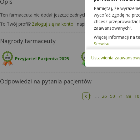
Opis
Pamiętaj, że wyrażeni
Ten farmaceuta nie dodał jeszcze żadnych informacji o sobie.
wycofać zgodę na przet
chcesz przeprowadzić
To Twój profil?
Zaloguj się na konto
i napisz o sobie kilka zdań, aby 
zaawansowanych”.
Więcej informacji na 
Nagrody farmaceuty
Serwisu
.
Ustawienia zaawansow
Przyjaciel Pacjenta 2025
Odpowiedzi na pytania pacjentów
1
…
26
50
71
88
10
Poprzednia strona