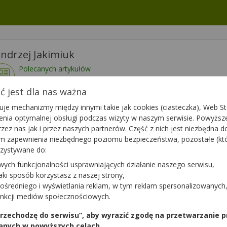
ndrzej Jakimiuk
Polecanych artykułów
114
Lista artykułów
 jest dla nas ważna
je mechanizmy między innymi takie jak cookies (ciasteczka), Web Sto
wietl numer
Dzisiaj czynna
08:00 - 15:00
ienia optymalnej obsługi podczas wizyty w naszym serwisie. Powyż
zez nas jak i przez naszych partnerów. Część z nich jest niezbędna 
tym zapewnienia niezbędnego poziomu bezpieczeństwa, pozostałe (k
rzystywane do:
wych funkcjonalności usprawniających działanie naszego serwisu,
ytanie do apteki,
Zapytaj teraz
jaki sposób korzystasz z naszej strony,
ten farmaceuta?
ośredniego i wyświetlania reklam, w tym reklam spersonalizowanych
unkcji mediów społecznościowych.
 przechodzę do serwisu”, aby wyrazić zgodę na przetwarzanie p
anych w powyższych celach.