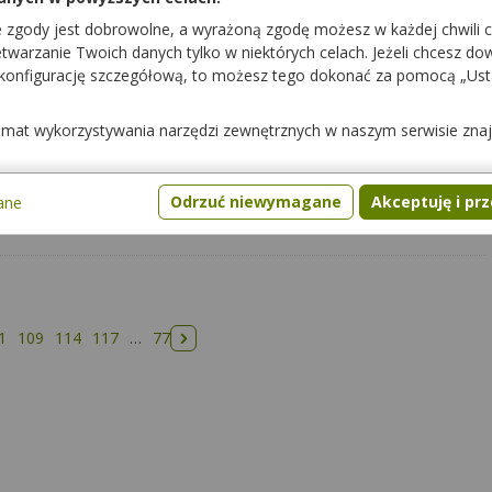
e zgody jest dobrowolne, a wyrażoną zgodę możesz w każdej chwili 
warzanie Twoich danych tylko w niektórych celach. Jeżeli chcesz dowi
 konfigurację szczegółową, to możesz tego dokonać za pomocą „Us
pacjenci mogli cię lepiej poznać.
temat wykorzystywania narzędzi zewnętrznych w naszym serwisie zna
Odrzuć niewymagane
Akceptuję i pr
ane
1
109
114
117
…
77
Następna strona