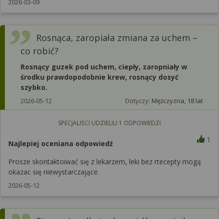
2026-03-09
Rosnąca, zaropiała zmiana za uchem –
co robić?
Rosnący guzek pod uchem, ciepły, zaropniały w
środku prawdopodobnie krew, rosnący dosyć
szybko.
2026-05-12
Dotyczy:
Mężczyzna, 18 lat
SPECJALIŚCI UDZIELILI
1
ODPOWIEDZI
1
Najlepiej oceniana odpowiedź
Prosze skontaktoiwać się z lekarzem, leki bez rtecepty mogą
okazac się niewystarczające.
2026-05-12