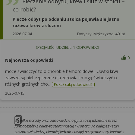
Pieczenie odbytu, krew i śluz w stolcu –
co robić?
Piecze odbyt po oddaniu stolca pojawia sie jasno
rożowa krew z sluzem
2026-07-04
Dotyczy:
Mężczyzna, 40 lat
SPECJALIŚCI UDZIELILI
1
ODPOWIEDZI
0
Najnowsza odpowiedź
może świadczyć to o chorobie hemoroidowej. Ubytki krwi
zawsze są niebezpieczne dla zdrowia i mogą świadczyć o
różnych groźnych cho...
Pokaż całą odpowiedź
2026-07-15
Wszelkie porady oraz odpowiedzi na pytania są udzielane przez
farmaceutów z należytą starannością i w oparciu o najlepszy stan
zawodowej wiedzy, niemniej jednak z uwagi na ograniczony kontakt z