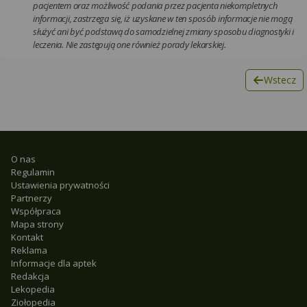
pacjentem oraz możliwość podania przez pacjenta niekompletnych
informacji, zastrzega się, iż uzyskane w ten sposób informacje nie mogą
służyć ani być podstawą do samodzielnej zmiany sposobu diagnostyki i
leczenia. Nie zastępują one również porady lekarskiej.
Wstecz
O nas
Regulamin
Ustawienia prywatności
Partnerzy
Współpraca
Mapa strony
Kontakt
Reklama
Informacje dla aptek
Redakcja
Lekopedia
Ziołopedia