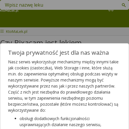
Znajdź lek w swojej okolicy
Koszyk
KtoMaLek.pl
Czy Rixacam jest lekiem
rozrzedzającym krew?
Twoja prywatność jest dla nas ważna
Nasz serwis wykorzystuje mechanizmy między innymi takie
Czy to jest lek rozrzedzajacy krew
jak cookies (ciasteczka), Web Storage i inne, które służą
m.in. do zapewnienia optymalnej obsługi podczas wizyty w
Dotyczy ulotki
Rixacam
naszym serwisie. Powyższe mechanizmy mogą być
Dotyczy:
Kobieta, 70 lat
wykorzystywane przez nas jak i przez naszych partnerów.
Część z nich jest niezbędna do prawidłowego działania
serwisu, w tym zapewnienia niezbędnego poziomu
bezpieczeństwa, pozostałe (które możesz kontrolować) są
wykorzystywane do:
obsługi dodatkowych funkcjonalności
usprawniających działanie naszego serwisu,