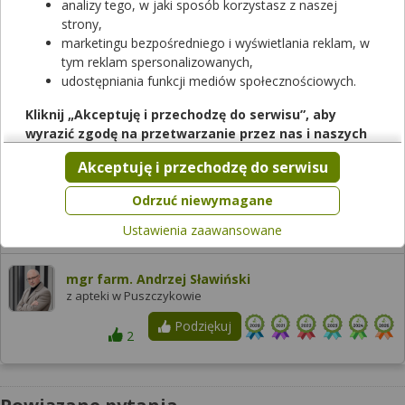
analizy tego, w jaki sposób korzystasz z naszej
Zobacz, która apteka w Twoim mieście ma lek
Rixacam
.
strony,
Sprawdzaj dostępność leków w ponad aptek w całej Polsce!
marketingu bezpośredniego i wyświetlania reklam, w
tym reklam spersonalizowanych,
Sprawdź teraz
udostępniania funkcji mediów społecznościowych.
Kliknij „Akceptuję i przechodzę do serwisu”, aby
wyrazić zgodę na przetwarzanie przez nas i naszych
Odpowiedzi farmaceutów
partnerów Twoich danych w powyższych celach.
Akceptuję i przechodzę do serwisu
Pamiętaj, że wyrażenie zgody jest dobrowolne, a wyrażoną
zgodę możesz w każdej chwili cofnąć, możesz też wycofać
tak
Odrzuć niewymagane
zgodę na przetwarzanie Twoich danych tylko w niektórych
Ustawienia zaawansowane
2025-06-09
celach. Jeżeli chcesz dowiedzieć się więcej lub chcesz
przeprowadzić konfigurację szczegółową, to możesz tego
dokonać za pomocą „Ustawień zaawansowanych”.
mgr farm. Andrzej Sławiński
z apteki w Puszczykowie
Więcej informacji na temat wykorzystywania narzędzi
zewnętrznych w naszym serwisie znajdziesz w
Regulaminie
Podziękuj
2
Serwisu
.