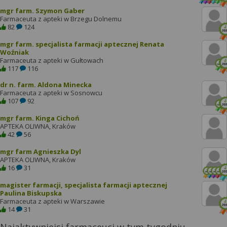
mgr farm. Szymon Gaber
Farmaceuta z apteki w Brzegu Dolnemu
82
124
mgr farm. specjalista farmacji aptecznej Renata
Woźniak
Farmaceuta z apteki w Gułtowach
117
116
dr n. farm. Aldona Minecka
Farmaceuta z apteki w Sosnowcu
107
92
mgr farm. Kinga Cichoń
APTEKA OLIWNA, Kraków
42
56
mgr farm Agnieszka Dyl
APTEKA OLIWNA, Kraków
16
31
magister farmacji, specjalista farmacji aptecznej
Paulina Biskupska
Farmaceuta z apteki w Warszawie
14
31