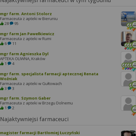
Najaktywniejsi farmaceuci w tym tygodniu
mgr farm. Antoni Stolorz
Farmaceuta z apteki w Bieruniu
28
95
mgr farm Jan Pawełkiewicz
Farmaceuta z apteki w Rumi
6
11
mgr farm Agnieszka Dyl
APTEKA OLIWNA, Kraków
1
4
mgr farm. specjalista farmacji aptecznej Renata
Woźniak
Farmaceuta z apteki w Gułtowach
3
3
mgr farm. Szymon Gaber
Farmaceuta z apteki w Brzegu Dolnemu
1
2
Najaktywniejsi farmaceuci
magister farmacji Bartłomiej Łuczyński