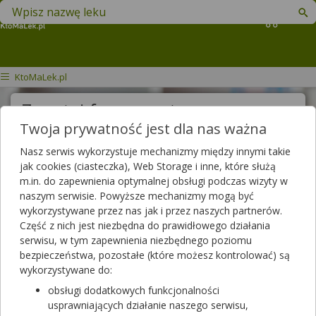
Znajdź lek w swojej okolicy
Koszyk
KtoMaLek.pl
Zapytaj farmaceutę
Twoja prywatność jest dla nas ważna
Treść pytania
Nasz serwis wykorzystuje mechanizmy między innymi takie
jak cookies (ciasteczka), Web Storage i inne, które służą
m.in. do zapewnienia optymalnej obsługi podczas wizyty w
naszym serwisie. Powyższe mechanizmy mogą być
Wyślij pytanie
wykorzystywane przez nas jak i przez naszych partnerów.
Część z nich jest niezbędna do prawidłowego działania
Pytania do farmaceutów
serwisu, w tym zapewnienia niezbędnego poziomu
bezpieczeństwa, pozostałe (które możesz kontrolować) są
wykorzystywane do:
Wszystkie pytania
obsługi dodatkowych funkcjonalności
usprawniających działanie naszego serwisu,
Szukaj w zadanych już pytaniach