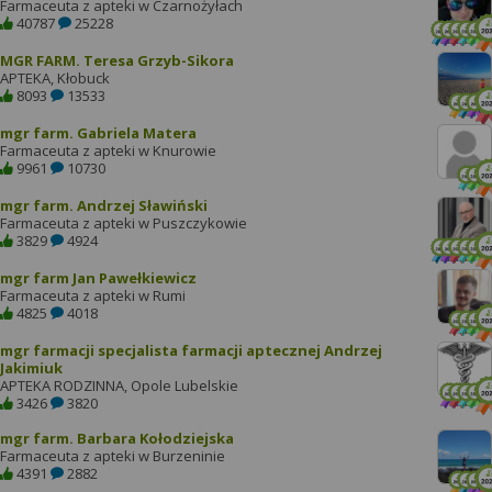
Farmaceuta z apteki w Czarnożyłach
40787
25228
MGR FARM. Teresa Grzyb-Sikora
APTEKA, Kłobuck
8093
13533
mgr farm. Gabriela Matera
Farmaceuta z apteki w Knurowie
9961
10730
mgr farm. Andrzej Sławiński
Farmaceuta z apteki w Puszczykowie
3829
4924
mgr farm Jan Pawełkiewicz
Farmaceuta z apteki w Rumi
4825
4018
mgr farmacji specjalista farmacji aptecznej Andrzej
Jakimiuk
APTEKA RODZINNA, Opole Lubelskie
3426
3820
mgr farm. Barbara Kołodziejska
Farmaceuta z apteki w Burzeninie
4391
2882