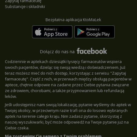
Zapytaj farmaceutę
Substancje i składniki
Bezpłatna aplikacja KtoMaLek
Dołącz do nas na
Codziennie w aptekach dziesiątki tysięcy farmaceutów wspiera
swoich pacjentów, dzieląc się swoją wiedzą i doświadczeniem. Już
teraz możesz mieć do nich dostęp, korzystając z serwisu "Zapytaj
farmaceutę". Część z nich, w przerwach między obsługą pacjentów w
aptece, chętnie odpowie na zadane przez Ciebie pytania związane
ze zdrowiem, chorobami, a także przyjmowaniem lub refundacją
leków.
Jeśli udostępnisz nam swoją lokalizację, pytanie wyślemy do aptek w
Twojej okolicy, w przeciwnym razie trafi ona do losowo wybranych
aptek na terenie całego kraju. Nim zadasz pytanie, skorzystaj z
naszej wyszukiwarki, być może odpowiedź na Twoje pytanie już na
Ciebie czeka.
Nie zostawimy Cię samego z Twoim problemem.