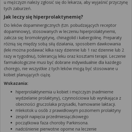
u mężczyzn należy zgłosić się do lekarza, aby wyjaśnić przyczynę
tych zaburzeń.
Jak leczy się hiperprolaktynemię?
Do leków dopaminergicznych (tzn. pobudzających receptor
dopaminowy), stosowanych w leczeniu hiperprolaktynemii,
zalicza się: bromokryptynę, chinagolid i kabergolinę. Preparaty
różnią się między sobą siłą działania, sposobem dawkowania
(leki można podawać kilka razy dziennie lub 1 raz dziennie lub 2
razy w tygodniu), tolerancją leku oraz kosztami terapii. Leczenie
farmakologiczne musi być dobrane indywidualnie dla każdego
chorego, nie wszystkie z tych leków mogą być stosowane u
kobiet planujących ciążę.
Wskazania:
hiperprolaktynemia u kobiet i mężczyzn (nadmierne
wydzielanie prolaktyny), czynnościowa lub wynikająca z
obecności gruczolaka przysadki, hamowanie laktacji.
mlekotok u osób z prawidłowym poziomem prolaktyny
zespół napięcia przedmiesiączkowego
początkowa faza choroby Parkinsona.
nadciśnienie pierwotne oporne na leczenie