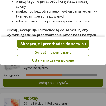
analizy tego, w jaki sposób korzystasz z naszej
strony,
Wyczyść filtry
marketingu bezpośredniego i wyświetlania reklam, w
tym reklam spersonalizowanych,
Abiofem Żel dopochwowy
udostępniania funkcji mediów społecznościowych.
7 aplik. po 5 g
wyrób medyczny
Kliknij „Akceptuję i przechodzę do serwisu", aby
wyrazić zgodę na przetwarzanie przez nas i naszych
Dostępność
partnerów Twoich danych w powyższych celach.
Dodaj do koszyka
Akceptuję i przechodzę do serwisu
Pamiętaj, że wyrażenie zgody jest dobrowolne, a wyrażoną
zgodę możesz w każdej chwili cofnąć, możesz też wycofać
Odrzuć niewymagane
zgodę na przetwarzanie Twoich danych tylko w niektórych
Albivag Kadefarm Globulki dopochwowe
Ustawienia zaawansowane
celach. Jeżeli chcesz dowiedzieć się więcej lub chcesz
10 glob. po 2 g
przeprowadzić konfigurację szczegółową, to możesz tego
wyrób medyczny
dokonać za pomocą „Ustawień zaawansowanych".
Dostępność
Więcej informacji na temat wykorzystywania narzędzi
Dodaj do koszyka
zewnętrznych w naszym serwisie znajdziesz w
Regulaminie
Serwisu
.
Albothyl
90 mg | 6 glob. | Policresulenum