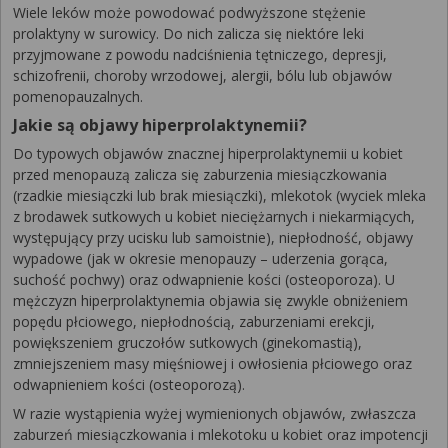
Wiele leków może powodować podwyższone stężenie
prolaktyny w surowicy. Do nich zalicza się niektóre leki
przyjmowane z powodu nadciśnienia tętniczego, depresji,
schizofrenii, choroby wrzodowej, alergii, bólu lub objawów
pomenopauzalnych.
Jakie są objawy hiperprolaktynemii?
Do typowych objawów znacznej hiperprolaktynemii u kobiet
przed menopauzą zalicza się zaburzenia miesiączkowania
(rzadkie miesiączki lub brak miesiączki), mlekotok (wyciek mleka
z brodawek sutkowych u kobiet nieciężarnych i niekarmiących,
występujący przy ucisku lub samoistnie), niepłodność, objawy
wypadowe (jak w okresie menopauzy – uderzenia gorąca,
suchość pochwy) oraz odwapnienie kości (osteoporoza). U
mężczyzn hiperprolaktynemia objawia się zwykle obniżeniem
popędu płciowego, niepłodnością, zaburzeniami erekcji,
powiększeniem gruczołów sutkowych (ginekomastią),
zmniejszeniem masy mięśniowej i owłosienia płciowego oraz
odwapnieniem kości (osteoporozą).
W razie wystąpienia wyżej wymienionych objawów, zwłaszcza
zaburzeń miesiączkowania i mlekotoku u kobiet oraz impotencji