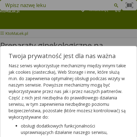
Znajdź lek w swojej okolicy
Podaj
lokalizację
Koszyk
M
KtoMaLek.pl
Preparaty ginekologiczne na
infekcje/podrażnienia
Twoja prywatność jest dla nas ważna
Nasz serwis wykorzystuje mechanizmy między innymi takie
Wybierz grupę produktów
jak cookies (ciasteczka), Web Storage i inne, które służą
m.in. do zapewnienia optymalnej obsługi podczas wizyty w
naszym serwisie. Powyższe mechanizmy mogą być
W tej kategorii znajdziesz pozostałe produkty dla kobiet stosowane
wykorzystywane przez nas jak i przez naszych partnerów.
w celach zabobiegania oraz łagodzenia objawów dyskomfortu w
Część z nich jest niezbędna do prawidłowego działania
okolicach intymnych.
serwisu, w tym zapewnienia niezbędnego poziomu
Filtrowanie
bezpieczeństwa, pozostałe (które możesz kontrolować) są
wykorzystywane do:
Filtrowanie
obsługi dodatkowych funkcjonalności
Wyniki wyszukiwania
(154)
usprawniających działanie naszego serwisu,