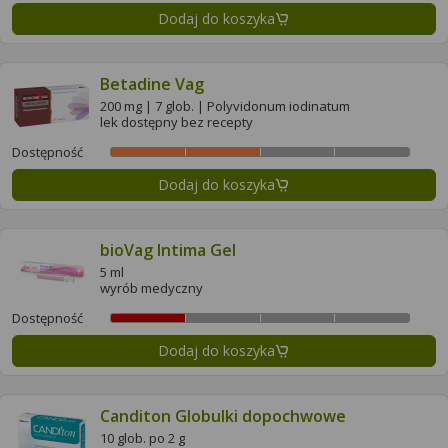
Dodaj do koszyka
Betadine Vag
200 mg | 7 glob. | Polyvidonum iodinatum
lek dostępny bez recepty
Dostępność
Dodaj do koszyka
bioVag Intima Gel
5 ml
wyrób medyczny
Dostępność
Dodaj do koszyka
Canditon Globulki dopochwowe
10 glob. po 2 g