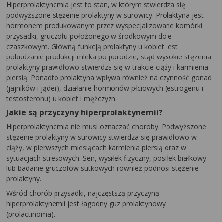
Hiperprolaktynemia jest to stan, w którym stwierdza się
podwyższone stężenie prolaktyny w surowicy. Prolaktyna jest
hormonem produkowanym przez wyspecjalizowane komórki
przysadki, gruczołu położonego w środkowym dole
czaszkowym. Główną funkcją prolaktyny u kobiet jest
pobudzanie produkcji mleka po porodzie, stąd wysokie stężenia
prolaktyny prawidłowo stwierdza się w trakcie ciąży i karmienia
piersią. Ponadto prolaktyna wpływa również na czynność gonad
(jajników i jąder), działanie hormonów płciowych (estrogenu i
testosteronu) u kobiet i mężczyzn.
Jakie są przyczyny hiperprolaktynemii?
Hiperprolaktynemia nie musi oznaczać choroby. Podwyższone
stężenie prolaktyny w surowicy stwierdza się prawidłowo w
ciąży, w pierwszych miesiącach karmienia piersią oraz w
sytuacjach stresowych. Sen, wysiłek fizyczny, posiłek białkowy
lub badanie gruczołów sutkowych również podnosi stężenie
prolaktyny.
Wśród chorób przysadki, najczęstszą przyczyną
hiperprolaktynemii jest łagodny guz prolaktynowy
(prolactinoma).