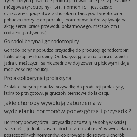
Tyreoliberyna powoduje produkcję i uwalnianie przez przysadkę
mózgową tyreotropiny (TSH). Hormon TSH jest często
oznaczany u pacjentów z chorobami tarczycy. Tyreotropina
pobudza tarczycę do produkcji hormonów, które wpływają na
akcję serca, pracę przewodu pokarmowego, metabolizm i
codzienną aktywność.
Gonadoliberyna i gonadotropiny
Gonadoliberyna pobudza przysadkę do produkcji gonadotropin:
folikulotropiny i lutropiny. Oddziaływują one na jajniki u kobiet i
jądra u mężczyzn, są niezbędne w dojrzewaniu płciowym i dają
możliwość reprodukcji.
Prolaktoliberyna i prolaktyna
Prolaktoliberyna pobudza przysadkę do produkcji prolaktyny,
która to przygotowuje gruczoły piersiowe do laktacji.
Jakie choroby wywołują zaburzenia w
wydzielaniu hormonów podwzgórza i przysadki?
Hormony podwzgórza i przysadki pozostają ze sobą w ścisłej
zależności, jednak czasami dochodzi do zaburzeń w wydzielaniu
poszczególnych hormonów, co prowadzi do rozwoju chorób