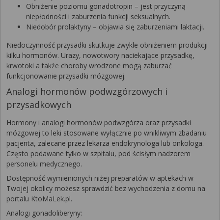
Obniżenie poziomu gonadotropin – jest przyczyną
niepłodności i zaburzenia funkcji seksualnych.
Niedobór prolaktyny – objawia się zaburzeniami laktacji.
Niedoczynność przysadki skutkuje zwykle obniżeniem produkcji
kilku hormonów. Urazy, nowotwory naciekające przysadkę,
krwotoki a także choroby wrodzone mogą zaburzać
funkcjonowanie przysadki mózgowej.
Analogi hormonów podwzgórzowych i
przysadkowych
Hormony i analogi hormonów podwzgórza oraz przysadki
mózgowej to leki stosowane wyłącznie po wnikliwym zbadaniu
pacjenta, zalecane przez lekarza endokrynologa lub onkologa.
Często podawane tylko w szpitalu, pod ścisłym nadzorem
personelu medycznego.
Dostępność wymienionych niżej preparatów w aptekach w
Twojej okolicy możesz sprawdzić bez wychodzenia z domu na
portalu KtoMaLek.pl.
Analogi gonadoliberyny: