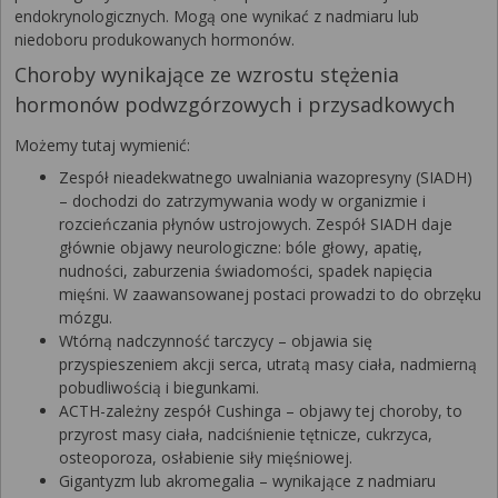
endokrynologicznych. Mogą one wynikać z nadmiaru lub
niedoboru produkowanych hormonów.
Choroby wynikające ze wzrostu stężenia
hormonów podwzgórzowych i przysadkowych
Możemy tutaj wymienić:
Zespół nieadekwatnego uwalniania wazopresyny (SIADH)
– dochodzi do zatrzymywania wody w organizmie i
rozcieńczania płynów ustrojowych. Zespół SIADH daje
głównie objawy neurologiczne: bóle głowy, apatię,
nudności, zaburzenia świadomości, spadek napięcia
mięśni. W zaawansowanej postaci prowadzi to do obrzęku
mózgu.
Wtórną nadczynność tarczycy – objawia się
przyspieszeniem akcji serca, utratą masy ciała, nadmierną
pobudliwością i biegunkami.
ACTH-zależny zespół Cushinga – objawy tej choroby, to
przyrost masy ciała, nadciśnienie tętnicze, cukrzyca,
osteoporoza, osłabienie siły mięśniowej.
Gigantyzm lub akromegalia – wynikające z nadmiaru