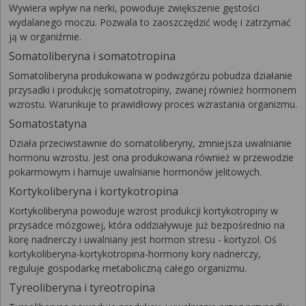
Wywiera wpływ na nerki, powoduje zwiększenie gęstości
wydalanego moczu. Pozwala to zaoszczędzić wodę i zatrzymać
ją w organiźmie.
Somatoliberyna i somatotropina
Somatoliberyna produkowana w podwzgórzu pobudza działanie
przysadki i produkcję somatotropiny, zwanej również hormonem
wzrostu. Warunkuje to prawidłowy proces wzrastania organizmu.
Somatostatyna
Działa przeciwstawnie do somatoliberyny, zmniejsza uwalnianie
hormonu wzrostu. Jest ona produkowana również w przewodzie
pokarmowym i hamuje uwalnianie hormonów jelitowych.
Kortykoliberyna i kortykotropina
Kortykoliberyna powoduje wzrost produkcji kortykotropiny w
przysadce mózgowej, która oddziaływuje już bezpośrednio na
korę nadnerczy i uwalniany jest hormon stresu - kortyzol. Oś
kortykoliberyna-kortykotropina-hormony kory nadnerczy,
reguluje gospodarkę metaboliczną całego organizmu.
Tyreoliberyna i tyreotropina