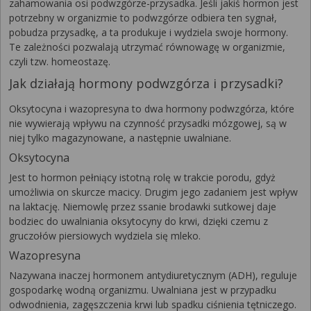
zahamowania osi podwzgórze-przysadka. Jeśli jakiś hormon jest
potrzebny w organizmie to podwzgórze odbiera ten sygnał,
pobudza przysadkę, a ta produkuje i wydziela swoje hormony.
Te zależności pozwalają utrzymać równowagę w organizmie,
czyli tzw. homeostazę.
Jak działają hormony podwzgórza i przysadki?
Oksytocyna i wazopresyna to dwa hormony podwzgórza, które
nie wywierają wpływu na czynność przysadki mózgowej, są w
niej tylko magazynowane, a następnie uwalniane.
Oksytocyna
Jest to hormon pełniący istotną rolę w trakcie porodu, gdyż
umożliwia on skurcze macicy. Drugim jego zadaniem jest wpływ
na laktację. Niemowlę przez ssanie brodawki sutkowej daje
bodziec do uwalniania oksytocyny do krwi, dzięki czemu z
gruczołów piersiowych wydziela się mleko.
Wazopresyna
Nazywana inaczej hormonem antydiuretycznym (ADH), reguluje
gospodarkę wodną organizmu. Uwalniana jest w przypadku
odwodnienia, zagęszczenia krwi lub spadku ciśnienia tętniczego.