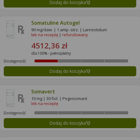
Dodaj do koszyka
Somatuline Autogel
90 mg/daw. | 1 amp.-strz. | Lanreotidum
lek na receptę
|
refundowany
4512,36 zł
dla 100% - pełnopłatny
Dostępność
Dodaj do koszyka
Somavert
10 mg | 30 fiol. | Pegvisomant
lek na receptę
Dostępność
Dodaj do koszyka