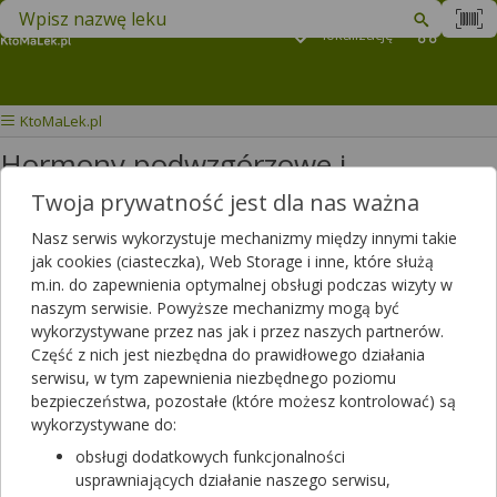
Znajdź lek w swojej okolicy
Podaj
lokalizację
Koszyk
M
KtoMaLek.pl
Hormony podwzgórzowe i
przysadkowe oraz ich analogi
Twoja prywatność jest dla nas ważna
Nasz serwis wykorzystuje mechanizmy między innymi takie
Wybierz grupę produktów
jak cookies (ciasteczka), Web Storage i inne, które służą
m.in. do zapewnienia optymalnej obsługi podczas wizyty w
naszym serwisie. Powyższe mechanizmy mogą być
W tej kategorii znajdziesz leki hormonalne, w tym hormony tarczycy,
wykorzystywane przez nas jak i przez naszych partnerów.
podwzgórza i przysadki z wyłaczeniem hormonów płciowych.
Część z nich jest niezbędna do prawidłowego działania
Filtrowanie
serwisu, w tym zapewnienia niezbędnego poziomu
bezpieczeństwa, pozostałe (które możesz kontrolować) są
Filtrowanie
wykorzystywane do:
Wyniki wyszukiwania
(26)
obsługi dodatkowych funkcjonalności
usprawniających działanie naszego serwisu,