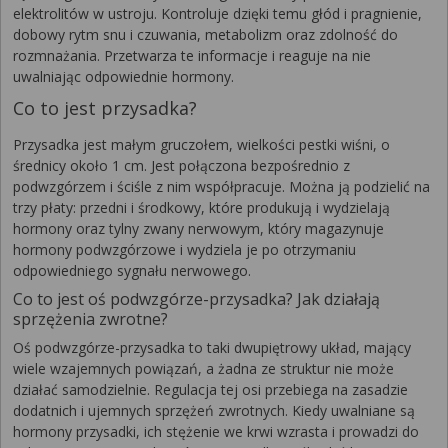
elektrolitów w ustroju. Kontroluje dzięki temu głód i pragnienie,
dobowy rytm snu i czuwania, metabolizm oraz zdolność do
rozmnażania. Przetwarza te informacje i reaguje na nie
uwalniając odpowiednie hormony.
Co to jest przysadka?
Przysadka jest małym gruczołem, wielkości pestki wiśni, o
średnicy około 1 cm. Jest połączona bezpośrednio z
podwzgórzem i ściśle z nim współpracuje. Można ją podzielić na
trzy płaty: przedni i środkowy, które produkują i wydzielają
hormony oraz tylny zwany nerwowym, który magazynuje
hormony podwzgórzowe i wydziela je po otrzymaniu
odpowiedniego sygnału nerwowego.
Co to jest oś podwzgórze-przysadka? Jak działają
sprzężenia zwrotne?
Oś podwzgórze-przysadka to taki dwupiętrowy układ, mający
wiele wzajemnych powiązań, a żadna ze struktur nie może
działać samodzielnie. Regulacja tej osi przebiega na zasadzie
dodatnich i ujemnych sprzężeń zwrotnych. Kiedy uwalniane są
hormony przysadki, ich stężenie we krwi wzrasta i prowadzi do