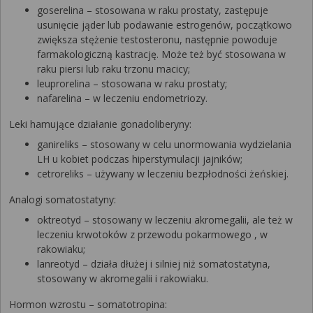
goserelina – stosowana w raku prostaty, zastępuje
usunięcie jąder lub podawanie estrogenów, początkowo
zwiększa stężenie testosteronu, następnie powoduje
farmakologiczną kastrację. Może też być stosowana w
raku piersi lub raku trzonu macicy;
leuprorelina – stosowana w raku prostaty;
nafarelina – w leczeniu endometriozy.
Leki hamujące działanie gonadoliberyny:
ganireliks – stosowany w celu unormowania wydzielania
LH u kobiet podczas hiperstymulacji jajników;
cetroreliks – używany w leczeniu bezpłodności żeńskiej.
Analogi somatostatyny:
oktreotyd – stosowany w leczeniu akromegalii, ale też w
leczeniu krwotoków z przewodu pokarmowego , w
rakowiaku;
lanreotyd – działa dłużej i silniej niż somatostatyna,
stosowany w akromegalii i rakowiaku.
Hormon wzrostu – somatotropina: