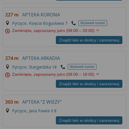
Więcej informacji na temat wykorzystywania
narzędzi zewnętrznych w naszym serwisie
227 m
APTEKA KORONA
znajdziesz w
Regulaminie Serwisu
.
Pyrzyce, Księcia Bogusława 7
Wyświetl numer
Zamknięta, zapraszamy jutro
(08:00 – 20:00)
Znajdź leki w okolicy i zarezerwuj
274 m
APTEKA ARKADIA
Pyrzyce, Stargardzka 18
Wyświetl numer
Zamknięta, zapraszamy jutro
(08:00 – 18:00)
Znajdź leki w okolicy i zarezerwuj
303 m
APTEKA "Z WIEŻY"
Pyrzyce, Jana Pawła II 8
Znajdź leki w okolicy i zarezerwuj