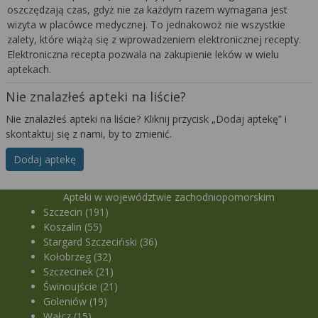
oszczędzają czas, gdyż nie za każdym razem wymagana jest
wizyta w placówce medycznej. To jednakowoż nie wszystkie
zalety, które wiążą się z wprowadzeniem elektronicznej recepty.
Elektroniczna recepta pozwala na zakupienie leków w wielu
aptekach.
Nie znalazłeś apteki na liście?
Nie znalazłeś apteki na liście? Kliknij przycisk „Dodaj aptekę” i
skontaktuj się z nami, by to zmienić.
Dodaj aptekę
Apteki w województwie zachodniopomorskim
Szczecin (191)
Koszalin (55)
Stargard Szczeciński (36)
Kołobrzeg (32)
Szczecinek (21)
Świnoujście (21)
Goleniów (19)
Wałcz (15)