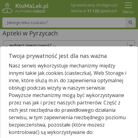
Sprawdzamy dostępność
leków w
11 122
aptekach
Menu
Wpisz nazwę leku
Apteki w Pyrzycach
Twoja prywatność jest dla nas ważna
Sprawdź, które apteki w Pyrzycach posiadają
Nasz serwis wykorzystuje mechanizmy między
Twój lek i zarezerwuj go już teraz!
innymi takie jak cookies (ciasteczka), Web Storage i
Wpisz nazwę leku
inne, które służą m.in. do zapewnienia optymalnej
obsługi podczas wizyty w naszym serwisie.
Powyższe mechanizmy mogą być wykorzystywane
przez nas jak i przez naszych partnerów. Część z
W Pyrzycach jest
8
aptek.
nich jest niezbędna do prawidłowego działania
Wybierz typ aptek
serwisu, w tym zapewnienia niezbędnego poziomu
bezpieczeństwa, pozostałe (które możesz
kontrolować) są wykorzystywane do: