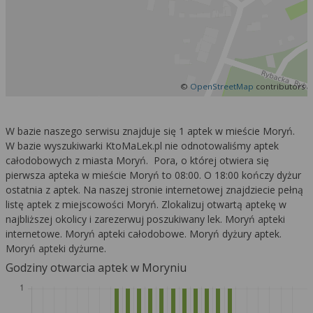
Więcej informacji na temat wykorzystywania
narzędzi zewnętrznych w naszym serwisie
znajdziesz w
Regulaminie Serwisu
.
©
OpenStreetMap
contributors
W bazie naszego serwisu znajduje się 1 aptek w mieście Moryń.
W bazie wyszukiwarki KtoMaLek.pl nie odnotowaliśmy aptek
całodobowych z miasta Moryń. Pora, o której otwiera się
pierwsza apteka w mieście Moryń to 08:00. O 18:00 kończy dyżur
ostatnia z aptek. Na naszej stronie internetowej znajdziecie pełną
listę aptek z miejscowości Moryń. Zlokalizuj otwartą aptekę w
najbliższej okolicy i zarezerwuj poszukiwany lek. Moryń apteki
internetowe. Moryń apteki całodobowe. Moryń dyżury aptek.
Moryń apteki dyżurne.
Godziny otwarcia aptek w Moryniu