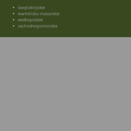
świętokrzyskie
warmińsko-mazurskie
wielkopolskie
zachodniopomorskie