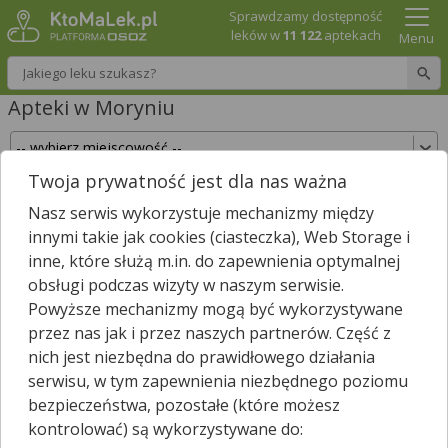
Sprawdzamy dostępność
leków w
11 122
aptekach
Menu
Wpisz nazwę leku
Apteki w Moryniu
Twoja prywatność jest dla nas ważna
Sprawdź, które apteki w Moryniu posiadają Twój
Nasz serwis wykorzystuje mechanizmy między
lek i zarezerwuj go już teraz!
innymi takie jak cookies (ciasteczka), Web Storage i
Wpisz nazwę leku
inne, które służą m.in. do zapewnienia optymalnej
obsługi podczas wizyty w naszym serwisie.
Powyższe mechanizmy mogą być wykorzystywane
przez nas jak i przez naszych partnerów. Część z
W Moryniu jest
1
apteka.
nich jest niezbędna do prawidłowego działania
Wybierz typ aptek
serwisu, w tym zapewnienia niezbędnego poziomu
bezpieczeństwa, pozostałe (które możesz
kontrolować) są wykorzystywane do: