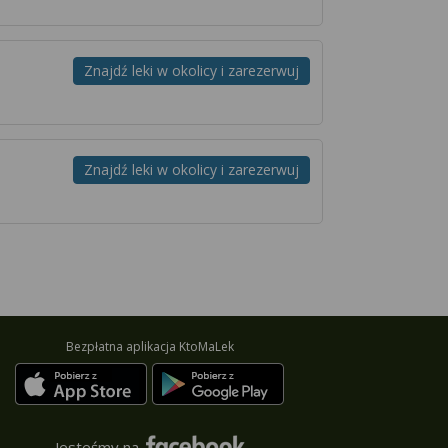
Znajdź leki w okolicy i zarezerwuj
Znajdź leki w okolicy i zarezerwuj
Bezpłatna aplikacja KtoMaLek
Jesteśmy na