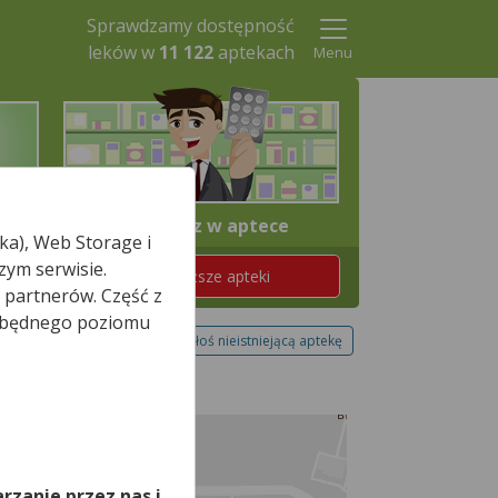
Sprawdzamy dostępność
leków w
11 122
aptekach
Menu
4. Odbierz w aptece
ka), Web Storage i
zym serwisie.
Znajdź teraz najbliższe apteki
 partnerów. Część z
iezbędnego poziomu
Zgłoś nieistniejącą aptekę
,
rzanie przez nas i