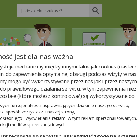
Wpisz nazwę leku
ość jest dla nas ważna
2. Znajdź potrzebny lek
3. Zarezerwuj on-line
stuje mechanizmy między innymi takie jak cookies (ciastecz
.in. do zapewnienia optymalnej obsługi podczas wizyty w nas
liższej aptece!
y mogą być wykorzystywane przez nas jak i przez naszych
a do prawidłowego działania serwisu, w tym zapewnienia n
ski
DOZ APTEKA DBAM O ZDROWIE
zostałe (które możesz kontrolować) są wykorzystywane do:
ROWIE
wych funkcjonalności usprawniających działanie naszego serwisu,
jaki sposób korzystasz z naszej strony,
ośredniego i wyświetlania reklam, w tym reklam spersonalizowanych
−
unkcji mediów społecznościowych.
 i przechodzę do serwisu”, aby wyrazić zgodę na przetwa