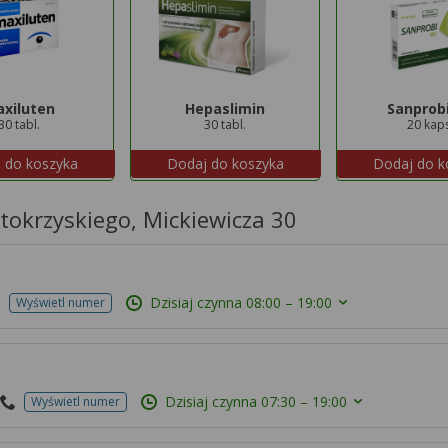
xiluten
Hepaslimin
Sanprobi
30 tabl.
30 tabl.
20 kap
 do koszyka
Dodaj do koszyka
Dodaj do k
tokrzyskiego, Mickiewicza 30
Dzisiaj czynna
08:00 – 19:00
Wyświetl numer
Dzisiaj czynna
07:30 – 19:00
Wyświetl numer