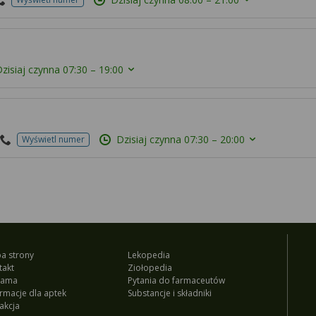
zisiaj czynna
07:30 – 19:00
Dzisiaj czynna
07:30 – 20:00
Wyświetl numer
a strony
Lekopedia
takt
Ziołopedia
lama
Pytania do farmaceutów
ormacje dla aptek
Substancje i składniki
akcja