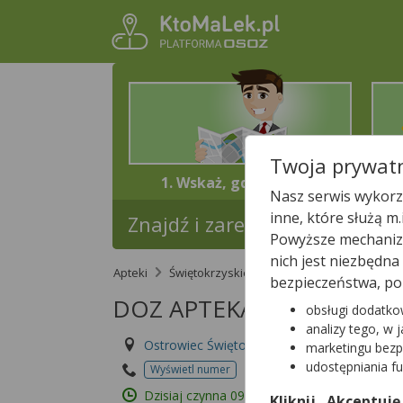
Twoja prywatn
1. Wskaż, gdzie jesteś
Nasz serwis wykorzy
inne, które służą m
Znajdź i zarezerwuj lek w najb
Powyższe mechanizm
nich jest niezbędn
Apteki
Świętokrzyskie
Ostrowiec Świętokrzy
bezpieczeństwa, po
DOZ APTEKA DBAM O ZD
obsługi dodatko
analizy tego, w 
Ostrowiec Świętokrzyski, Mickiewicza 30
marketingu bezp
udostępniania f
Wyświetl numer
Id apteki: 870 950
Dzisiaj czynna
09:00 – 20:00
Kliknij „Akceptuję