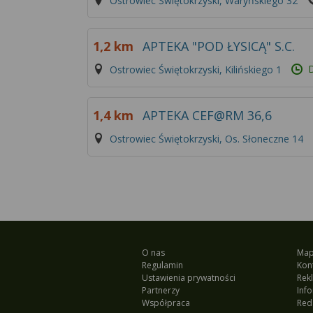
Ostrowiec Świętokrzyski, Waryńskiego 32
1,2 km
APTEKA "POD ŁYSICĄ" S.C.
D
Ostrowiec Świętokrzyski, Kilińskiego 1
1,4 km
APTEKA CEF@RM 36,6
Ostrowiec Świętokrzyski, Os. Słoneczne 14
O nas
Map
Regulamin
Kon
Ustawienia prywatności
Rek
Partnerzy
Inf
Współpraca
Red