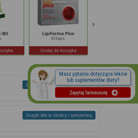
 IBS
Lipiforma Plus
Hepatil
s.
30 kaps.
80 tabl.
oszyka
Dodaj do koszyka
Dodaj do koszyk
Znajdź leki w okolicy i zarezerwuj
Znajdź leki w okolicy i zarezerwuj