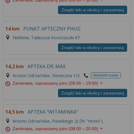
Więcej informacji na temat wykorzystywania
narzędzi zewnętrznych w naszym serwisie
Znajdź leki w okolicy i zarezerwuj
znajdziesz w
Regulaminie Serwisu
.
14 km
PUNKT APTECZNY PHUG
Nietków, Tadeusza Koościuszki 67
Znajdź leki w okolicy i zarezerwuj
14,2 km
APTEKA DR. MAX
Krosno Odrzańskie, Słoneczna 1/3
Wyświetl numer
Zamknięta, zapraszamy jutro
(08:00 – 19:00)
Znajdź leki w okolicy i zarezerwuj
14,5 km
APTEKA "WITAMINKA"
Krosno Odrzańskie, Pułaskiego 2( Dh "Horex")
Zamknięta, zapraszamy jutro
(08:00 – 20:00)