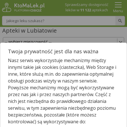
Sprawdzamy dostępność
leków w
11 122
aptekach
Menu
Wpisz nazwę leku
Apteki w Lubiatowie
Twoja prywatność jest dla nas ważna
Sprawdź, które apteki w Lubiatowie posiadają
Nasz serwis wykorzystuje mechanizmy między
Twój lek i zarezerwuj go już teraz!
innymi takie jak cookies (ciasteczka), Web Storage i
Wpisz nazwę leku
inne, które służą m.in. do zapewnienia optymalnej
obsługi podczas wizyty w naszym serwisie.
Powyższe mechanizmy mogą być wykorzystywane
przez nas jak i przez naszych partnerów. Część z
Wybierz typ aptek
nich jest niezbędna do prawidłowego działania
serwisu, w tym zapewnienia niezbędnego poziomu
bezpieczeństwa, pozostałe (które możesz
kontrolować) są wykorzystywane do:
W
Lubiatowie
nie znaleźliśmy żadnej apteki. Najbliższa apteka