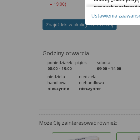
– 19:00)
naszych partneró
Ustawienia zaawan
Pamiętaj, że wyraże
możesz też wycofać 
Znajdź leki w okolicy i zarezerwuj
dowiedzieć się wię
za pomocą „Ustawi
Więcej informacji 
Godziny otwarcia
w
Regulaminie Serw
poniedziałek - piątek
sobota
08:00 – 19:00
09:00 – 14:00
niedziela
niedziela
handlowa
niehandlowa
nieczynne
nieczynne
Może Cię zainteresować również: