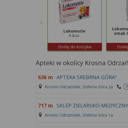
Lokomot
Lokomotiv
smak 
8 draż.
Dodaj do koszyka
Dodaj
Apteki w okolicy Krosna Odrzań
636 m
APTEKA SREBRNA GÓRA"
Krosno Odrzańskie, Srebrna Góra 2a
W
717 m
SKLEP ZIELARSKO-MEDYCZNY
Krosno Odrzańskie, Srebrna Góra 1a