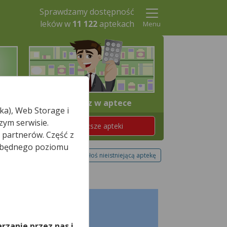
Sprawdzamy dostępność
leków w
11 122
aptekach
Menu
4. Odbierz w aptece
ka), Web Storage i
zym serwisie.
Znajdź teraz najbliższe apteki
 partnerów. Część z
iezbędnego poziomu
Zgłoś nieistniejącą aptekę
,
rzanie przez nas i