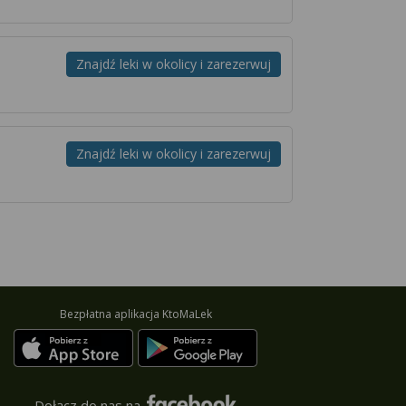
Znajdź leki w okolicy i zarezerwuj
Znajdź leki w okolicy i zarezerwuj
Bezpłatna aplikacja KtoMaLek
Dołącz do nas na