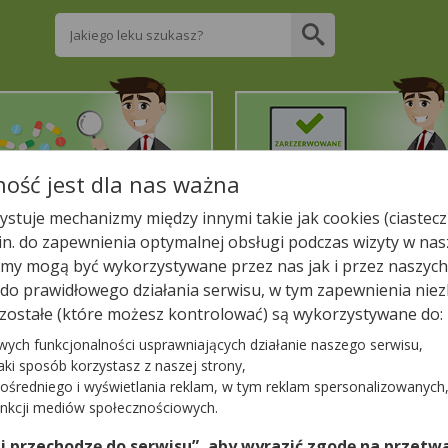
Wpisz nazwę leku
ość jest dla nas ważna
2. Znajdź potrzebny lek
3. Zarezerwuj on-line
stuje mechanizmy między innymi takie jak cookies (ciastecz
.in. do zapewnienia optymalnej obsługi podczas wizyty w nas
liższej aptece!
y mogą być wykorzystywane przez nas jak i przez naszych
a do prawidłowego działania serwisu, w tym zapewnienia n
PTEKA DR. MAX
zostałe (które możesz kontrolować) są wykorzystywane do:
wych funkcjonalności usprawniających działanie naszego serwisu,
jaki sposób korzystasz z naszej strony,
ośredniego i wyświetlania reklam, w tym reklam spersonalizowanych
−
unkcji mediów społecznościowych.
00
 i przechodzę do serwisu”, aby wyrazić zgodę na przetwa