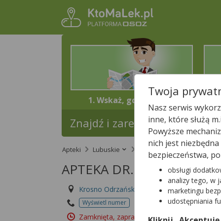
Twoja prywatn
1. Wskaż, gdzie jesteś
Nasz serwis wykorzy
inne, które służą m
Znajdź i zarezerwuj lek w najb
Powyższe mechanizm
nich jest niezbędn
Apteki
Lubuskie
Krosno Odrzańskie
A
bezpieczeństwa, po
APTEKA DR. MAX
obsługi dodatko
analizy tego, w 
Krosno Odrzańskie, Słoneczna 1/3
marketingu bezp
udostępniania f
Wyświetl numer
Id apteki: 899 713
Zamknięta, zapraszamy w poniedziałek
(08:
Kliknij „Akceptuję