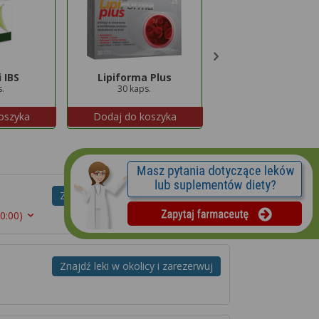
 IBS
Lipiforma Plus
Hepatil
s.
30 kaps.
80 tabl.
oszyka
Dodaj do koszyka
Dodaj do koszyk
Znajdź leki w okolicy i zarezerwuj
20:00)
Znajdź leki w okolicy i zarezerwuj