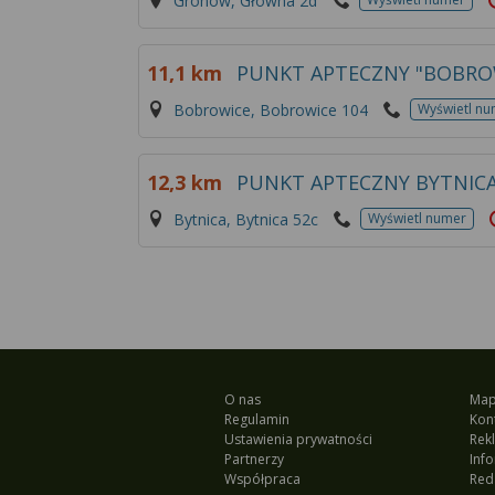
Gronów, Główna 2d
11,1 km
PUNKT APTECZNY "BOBRO
Bobrowice, Bobrowice 104
Wyświetl nu
12,3 km
PUNKT APTECZNY BYTNIC
Bytnica, Bytnica 52c
Wyświetl numer
O nas
Map
Regulamin
Kon
Ustawienia prywatności
Rek
Partnerzy
Inf
Współpraca
Red