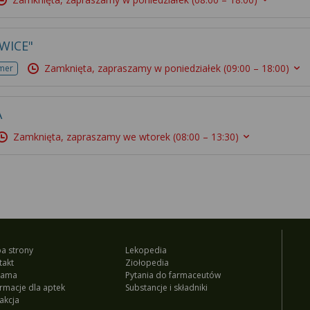
WICE"
Zamknięta, zapraszamy w poniedziałek
(09:00 – 18:00)
mer
A
Zamknięta, zapraszamy we wtorek
(08:00 – 13:30)
a strony
Lekopedia
takt
Ziołopedia
lama
Pytania do farmaceutów
ormacje dla aptek
Substancje i składniki
akcja