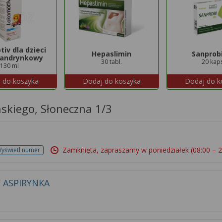
iv dla dzieci
Hepaslimin
Sanprobi
landrynkowy
30 tabl.
20 kap
130 ml
 do koszyka
Dodaj do koszyka
Dodaj do k
skiego, Słoneczna 1/3
Zamknięta, zapraszamy w poniedziałek
(08:00 – 
yświetl numer
 ASPIRYNKA