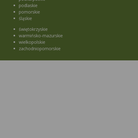
podlaskie
pomorskie
śląskie
świętokrzyskie
warmińsko-mazurskie
wielkopolskie
zachodniopomorskie