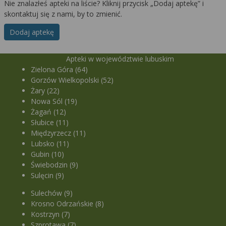
Nie znalazłeś apteki na liście? Kliknij przycisk „Dodaj aptekę” i
skontaktuj się z nami, by to zmienić.
Dodaj aptekę
Apteki w województwie lubuskim
Zielona Góra (64)
Gorzów Wielkopolski (52)
Żary (22)
Nowa Sól (19)
Żagań (12)
Słubice (11)
Międzyrzecz (11)
Lubsko (11)
Gubin (10)
Świebodzin (9)
Sulęcin (9)
Sulechów (9)
Krosno Odrzańskie (8)
Kostrzyn (7)
Szprotawa (7)