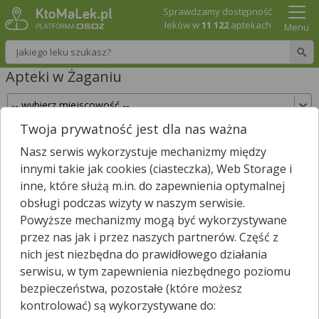
Sprawdzamy dostępność
leków w
11 122
aptekach
Menu
Wpisz nazwę leku
Apteki w Żaganiu
Twoja prywatność jest dla nas ważna
Sprawdź, które apteki w Żaganiu posiadają Twój
Nasz serwis wykorzystuje mechanizmy między
lek i zarezerwuj go już teraz!
innymi takie jak cookies (ciasteczka), Web Storage i
Wpisz nazwę leku
inne, które służą m.in. do zapewnienia optymalnej
obsługi podczas wizyty w naszym serwisie.
Powyższe mechanizmy mogą być wykorzystywane
przez nas jak i przez naszych partnerów. Część z
W Żaganiu jest
10
aptek.
10
aptek zgłosiło nam, że są właśnie
nich jest niezbędna do prawidłowego działania
*
otwarte.
serwisu, w tym zapewnienia niezbędnego poziomu
Wybierz typ aptek
bezpieczeństwa, pozostałe (które możesz
kontrolować) są wykorzystywane do: