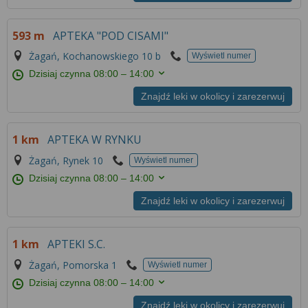
Więcej informacji na temat wykorzystywania
narzędzi zewnętrznych w naszym serwisie
593 m
APTEKA "POD CISAMI"
znajdziesz w
Regulaminie Serwisu
.
Żagań, Kochanowskiego 10 b
Wyświetl numer
Dzisiaj czynna
08:00 – 14:00
Znajdź leki w okolicy i zarezerwuj
1 km
APTEKA W RYNKU
Żagań, Rynek 10
Wyświetl numer
Dzisiaj czynna
08:00 – 14:00
Znajdź leki w okolicy i zarezerwuj
1 km
APTEKI S.C.
Żagań, Pomorska 1
Wyświetl numer
Dzisiaj czynna
08:00 – 14:00
Znajdź leki w okolicy i zarezerwuj