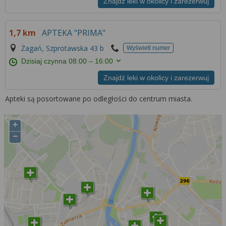
Znajdź leki w okolicy i zarezerwuj
1,7 km
APTEKA "PRIMA"
Żagań, Szprotawska 43 b
Wyświetl numer
Dzisiaj czynna
08:00 – 16:00
Znajdź leki w okolicy i zarezerwuj
Apteki są posortowane po odległości do centrum miasta.
+
−