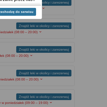
Znajdź leki w okolicy i zarezerwuj
oniedziałek
(08:00 – 19:00)
rzechodzę do serwisu
ej chwili cofnąć,
lach. Jeżeli chcesz
możesz tego dokonać
Znajdź leki w okolicy i zarezerwuj
iedziałek
(08:00 – 20:00)
rwisie znajdziesz
Znajdź leki w okolicy i zarezerwuj
ałek
(08:00 – 20:00)
Znajdź leki w okolicy i zarezerwuj
niedziałek
(08:00 – 20:00)
Znajdź leki w okolicy i zarezerwuj
 w poniedziałek
(09:00 – 19:00)