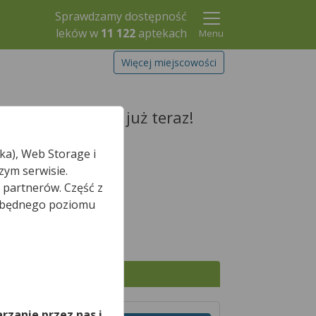
Sprawdzamy dostępność
leków w
11 122
aptekach
Menu
Więcej miejscowości
 i zarezerwuj go już teraz!
ka), Web Storage i
zym serwisie.
 partnerów. Część z
Szukaj leku
iezbędnego poziomu
,
Wszystkie apteki
rzanie przez nas i