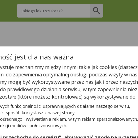
Wpisz nazwę leku
re apteki w Międzyrzeczu posiadają Twój lek
ość jest dla nas ważna
stuje mechanizmy między innymi takie jak cookies (ciastecz
Wpisz nazwę leku
.in. do zapewnienia optymalnej obsługi podczas wizyty w nas
y mogą być wykorzystywane przez nas jak i przez naszych
a do prawidłowego działania serwisu, w tym zapewnienia n
zostałe (które możesz kontrolować) są wykorzystywane do:
W Międzyrzeczu jest
11
aptek.
wych funkcjonalności usprawniających działanie naszego serwisu,
jaki sposób korzystasz z naszej strony,
ośredniego i wyświetlania reklam, w tym reklam spersonalizowanych
Tylko otwarte apteki
unkcji mediów społecznościowych.
 i przechodzę do serwisu”, aby wyrazić zgodę na przetwa