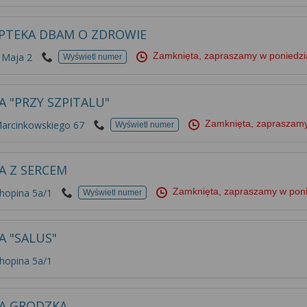
PTEKA DBAM O ZDROWIE
Zamknięta, zapraszamy w poniedz
 Maja 2
Wyświetl numer
A "PRZY SZPITALU"
Zamknięta, zapraszamy
Marcinkowskiego 67
Wyświetl numer
A Z SERCEM
Zamknięta, zapraszamy w pon
hopina 5a/1
Wyświetl numer
A "SALUS"
hopina 5a/1
A GRODZKA