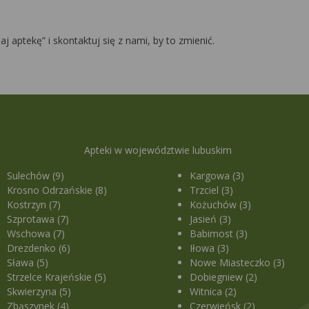
daj aptekę” i skontaktuj się z nami, by to zmienić.
Apteki w województwie lubuskim
Sulechów (9)
Kargowa (3)
Krosno Odrzańskie (8)
Trzciel (3)
Kostrzyn (7)
Kożuchów (3)
Szprotawa (7)
Jasień (3)
Wschowa (7)
Babimost (3)
Drezdenko (6)
Iłowa (3)
Sława (5)
Nowe Miasteczko (3)
Strzelce Krajeńskie (5)
Dobiegniew (2)
Skwierzyna (5)
Witnica (2)
Zbąszynek (4)
Czerwieńsk (2)