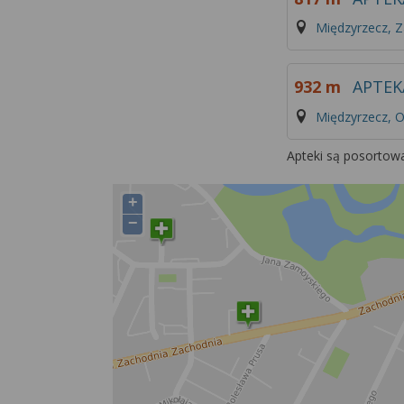
Międzyrzecz, 
932 m
APTEK
Międzyrzecz, O
Apteki są posortow
+
−