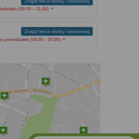
Znajdź leki w okolicy i zarezerwuj
iedziałek
(08:00 – 21:00)
Znajdź leki w okolicy i zarezerwuj
w poniedziałek
(08:00 – 20:00)