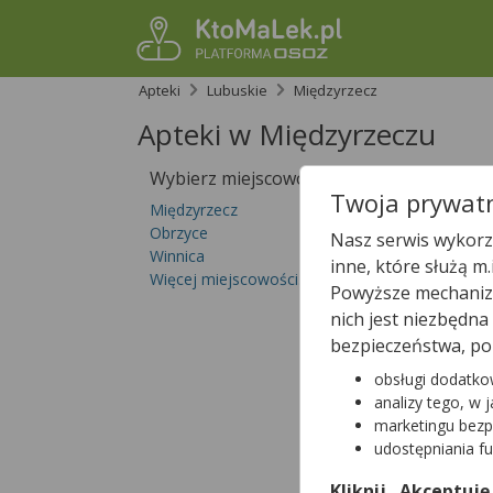
Apteki
Lubuskie
Międzyrzecz
Apteki w Międzyrzeczu
Wybierz miejscowość
Sprawdź, któ
Twoja prywatn
Międzyrzecz
Obrzyce
Nasz serwis wykorzy
Winnica
inne, które służą m
Więcej miejscowości...
Powyższe mechanizm
nich jest niezbędn
bezpieczeństwa, po
obsługi dodatko
analizy tego, w 
marketingu bezp
udostępniania f
Kliknij „Akceptuję