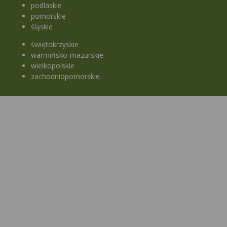
podlaskie
pomorskie
śląskie
świętokrzyskie
warmińsko-mazurskie
wielkopolskie
zachodniopomorskie