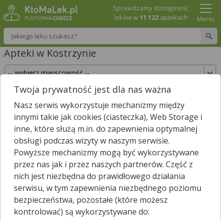
Sprawdzamy dostępność
leków w
11 122
aptekach
Menu
Wpisz nazwę leku
Apteki w Kostrzynie
Twoja prywatność jest dla nas ważna
Sprawdź, które apteki w Kostrzynie posiadają
Nasz serwis wykorzystuje mechanizmy między
Twój lek i zarezerwuj go już teraz!
innymi takie jak cookies (ciasteczka), Web Storage i
Wpisz nazwę leku
inne, które służą m.in. do zapewnienia optymalnej
obsługi podczas wizyty w naszym serwisie.
Powyższe mechanizmy mogą być wykorzystywane
przez nas jak i przez naszych partnerów. Część z
W Kostrzynie jest
7
aptek.
nich jest niezbędna do prawidłowego działania
Wybierz typ aptek
serwisu, w tym zapewnienia niezbędnego poziomu
bezpieczeństwa, pozostałe (które możesz
kontrolować) są wykorzystywane do: