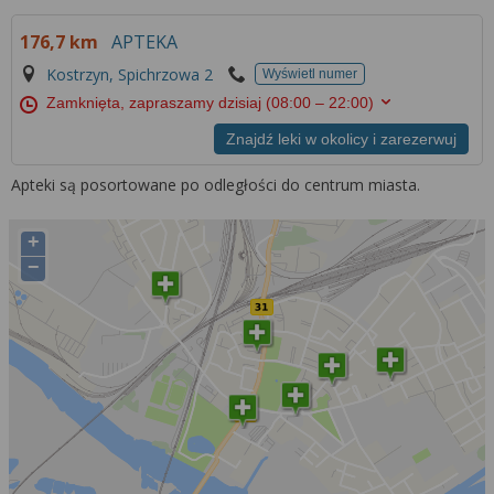
176,7 km
APTEKA
Kostrzyn, Spichrzowa 2
Wyświetl numer
Zamknięta, zapraszamy dzisiaj
(08:00 – 22:00)
Znajdź leki w okolicy i zarezerwuj
Apteki są posortowane po odległości do centrum miasta.
+
−