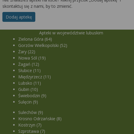
skontaktuj się z nami, by to zmienić.
Dodaj aptekę
Apteki w województwie lubuskim
Zielona Góra (64)
Gorzów Wielkopolski (52)
Żary (22)
Nowa Sól (19)
Żagań (12)
Słubice (11)
Międzyrzecz (11)
Lubsko (11)
Gubin (10)
Świebodzin (9)
Sulęcin (9)
Sulechów (9)
Krosno Odrzańskie (8)
Kostrzyn (7)
Szprotawa (7)