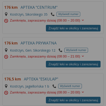
Więcej informacji na temat wykorzystywania
176 km
APTEKA "CENTRUM"
narzędzi zewnętrznych w naszym serwisie
znajdziesz w
Regulaminie Serwisu
.
Kostrzyn, Sikorskiego 35
Wyświetl numer
Zamknięta, zapraszamy dzisiaj
(08:00 – 20:00)
Znajdź leki w okolicy i zarezerwuj
176 km
APTEKA PRYWATNA
Kostrzyn, Gen. Sikorskiego 12
Wyświetl numer
Zamknięta, zapraszamy dzisiaj
(08:00 – 21:00)
Znajdź leki w okolicy i zarezerwuj
176,5 km
APTEKA "ESKULAP"
Kostrzyn, Jagiellońska 1 b
Wyświetl numer
Zamknięta, zapraszamy dzisiaj
(08:00 – 20:00)
Znajdź leki w okolicy i zarezerwuj