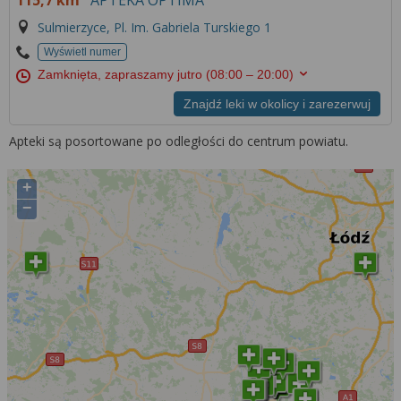
115,7 km
APTEKA OPTIMA
Sulmierzyce, Pl. Im. Gabriela Turskiego 1
Wyświetl numer
Zamknięta, zapraszamy jutro
(08:00 – 20:00)
Znajdź leki w okolicy i zarezerwuj
Apteki są posortowane po odległości do centrum powiatu.
+
−