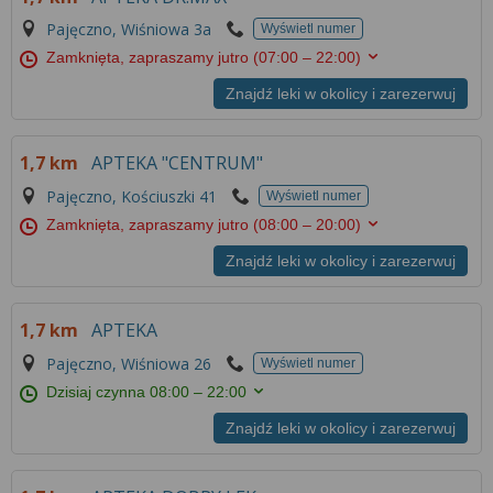
Więcej informacji na temat wykorzystywania
Pajęczno, Wiśniowa 3a
Wyświetl numer
narzędzi zewnętrznych w naszym serwisie
Zamknięta, zapraszamy jutro
(07:00 – 22:00)
znajdziesz w
Regulaminie Serwisu
.
Znajdź leki w okolicy i zarezerwuj
1,7 km
APTEKA "CENTRUM"
Pajęczno, Kościuszki 41
Wyświetl numer
Zamknięta, zapraszamy jutro
(08:00 – 20:00)
Znajdź leki w okolicy i zarezerwuj
1,7 km
APTEKA
Pajęczno, Wiśniowa 26
Wyświetl numer
Dzisiaj czynna
08:00 – 22:00
Znajdź leki w okolicy i zarezerwuj