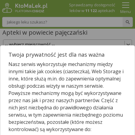
Sprawdzamy dostępność
leków w
11 122
aptekach
Menu
Wpisz nazwę leku
Apteki w powiecie pajęczański
Twoja prywatność jest dla nas ważna
Sprawdź, które apteki w powiecie pajęczański
Nasz serwis wykorzystuje mechanizmy między
posiadają Twój lek i zarezerwuj go już teraz!
innymi takie jak cookies (ciasteczka), Web Storage i
Wpisz nazwę leku
inne, które służą m.in. do zapewnienia optymalnej
obsługi podczas wizyty w naszym serwisie.
Powyższe mechanizmy mogą być wykorzystywane
przez nas jak i przez naszych partnerów. Część z
W powiecie pajęczański jest
28
aptek.
1
apteka zgłosiła nam, że
nich jest niezbędna do prawidłowego działania
*
jest właśnie otwarta.
serwisu, w tym zapewnienia niezbędnego poziomu
Wybierz typ aptek
bezpieczeństwa, pozostałe (które możesz
kontrolować) są wykorzystywane do: