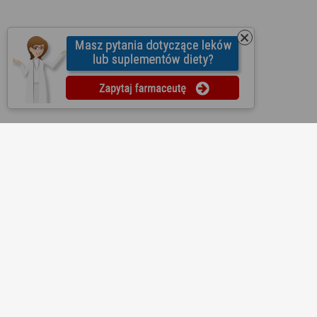
O nas
Regulamin
Ustawienia prywatności
Partnerzy
Współpraca
Mapa strony
Kontakt
Reklama
Informacje dla aptek
Redakcja
Lekopedia
Ziołopedia
Pytania do farmaceutów