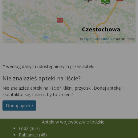
©
OpenStreetMap
contributors
* według danych udostępnionych przez apteki
Nie znalazłeś apteki na liście?
Nie znalazłeś apteki na liście? Kliknij przycisk „Dodaj aptekę” i
skontaktuj się z nami, by to zmienić.
Dodaj aptekę
Apteki w województwie łódzkie
Łódź (367)
Pabianice (48)